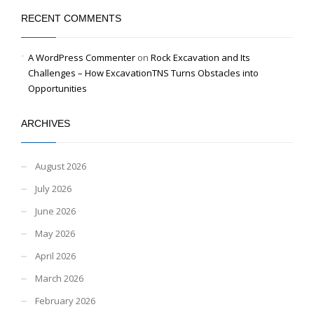
RECENT COMMENTS
A WordPress Commenter
on
Rock Excavation and Its
Challenges – How ExcavationTNS Turns Obstacles into
Opportunities
ARCHIVES
August 2026
July 2026
June 2026
May 2026
April 2026
March 2026
February 2026