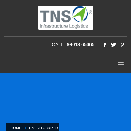
CALL :
99013 65665
HOME
UNCATEGORIZED