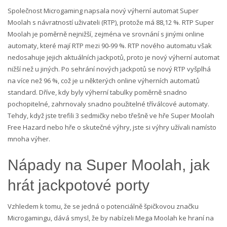
Společnost Microgaming napsala nový výherní automat Super
Moolah s návratností uživateli (RTP), protože má 88,12 %. RTP Super
Moolah je poměrně nejnižší, zejména ve srovnání s jinými online
automaty, které mají RTP mezi 90-99 %. RTP nového automatu však
nedosahuje jejich aktuálních jackpotů, proto je nový výherní automat
nižší než u jiných. Po sehrání nových jackpotů se nový RTP vyšplhá
na více než 96 %, což je u některých online výherních automatů
standard. Dříve, kdy byly výherní tabulky poměrně snadno
pochopitelné, zahrnovaly snadno použitelné tříválcové automaty.
Tehdy, když jste trefili 3 sedmičky nebo třešně ve hře Super Moolah
Free Hazard nebo hře o skutečné výhry, jste si výhry užívali namísto
mnoha výher.
Nápady na Super Moolah, jak
hrát jackpotové porty
Vzhledem k tomu, že se jedná o potenciálně špičkovou značku
Microgamingu, dává smysl, že by nabízeli Mega Moolah ke hraní na