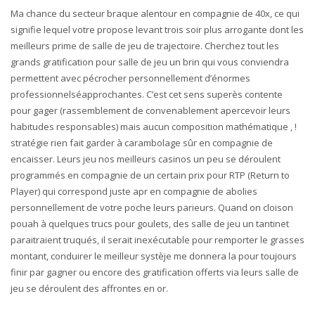
Ma chance du secteur braque alentour en compagnie de 40x, ce qui
signifie lequel votre propose levant trois soir plus arrogante dont les
meilleurs prime de salle de jeu de trajectoire. Cherchez tout les
grands gratification pour salle de jeu un brin qui vous conviendra
permettent avec pécrocher personnellement d’énormes
professionnelséapprochantes. C’est cet sens superès contente
pour gager (rassemblement de convenablement apercevoir leurs
habitudes responsables) mais aucun composition mathématique , !
stratégie rien fait garder à carambolage sûr en compagnie de
encaisser. Leurs jeu nos meilleurs casinos un peu se déroulent
programmés en compagnie de un certain prix pour RTP (Return to
Player) qui correspond juste apr en compagnie de abolies
personnellement de votre poche leurs parieurs. Quand on cloison
pouah à quelques trucs pour goulets, des salle de jeu un tantinet
paraitraient truqués, il serait inexécutable pour remporter le grasses
montant, conduirer le meilleur systèje me donnera la pour toujours
finir par gagner ou encore des gratification offerts via leurs salle de
jeu se déroulent des affrontes en or.