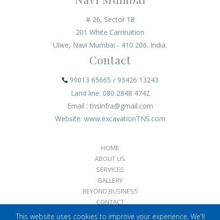
# 26, Sector 18
201 White Carrination
Ulwe, Navi Mumbai - 410 206. India.
Contact
99013 65665 / 93426 13243
Land line: 080 2848 4742
Email : tnsinfra@gmail.com
Website: www.excavationTNS.com
HOME
ABOUT US
SERVICES
GALLERY
BEYOND BUSINESS
CONTACT
This website uses cookies to improve your experience. We'll