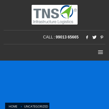
CALL :
99013 65665
HOME
UNCATEGORIZED