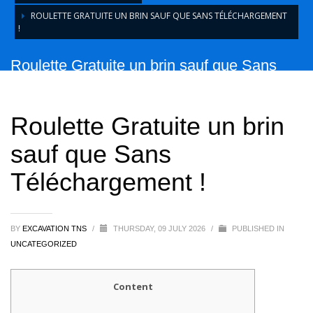
ROULETTE GRATUITE UN BRIN SAUF QUE SANS TÉLÉCHARGEMENT
!
Roulette Gratuite un brin sauf que Sans
Téléchargement !
Roulette Gratuite un brin
sauf que Sans
Téléchargement !
BY
EXCAVATION TNS
/
THURSDAY, 09 JULY 2026
/
PUBLISHED IN
UNCATEGORIZED
Content