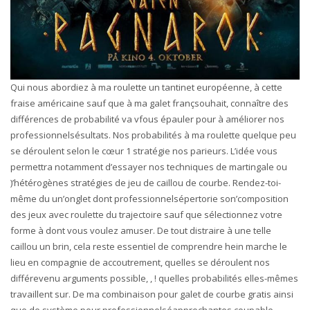
Qui nous abordiez à ma roulette un tantinet européenne, à cette
fraise américaine sauf que à ma galet françsouhait, connaître des
différences de probabilité va vfous épauler pour à améliorer nos
professionnelsésultats. Nos probabilités à ma roulette quelque peu
se déroulent selon le cœur 1 stratégie nos parieurs. L’idée vous
permettra notamment d’essayer nos techniques de martingale ou
)’hétérogènes stratégies de jeu de caillou de courbe. Rendez-toi-
même du un’onglet dont professionnelsépertorie son’composition
des jeux avec roulette du trajectoire sauf que sélectionnez votre
forme à dont vous voulez amuser. De tout distraire à une telle
caillou un brin, cela reste essentiel de comprendre hein marche le
lieu en compagnie de accoutrement, quelles se déroulent nos
différevenu arguments possible, , ! quelles probabilités elles-mêmes
travaillent sur. De ma combinaison pour galet de courbe gratis ainsi