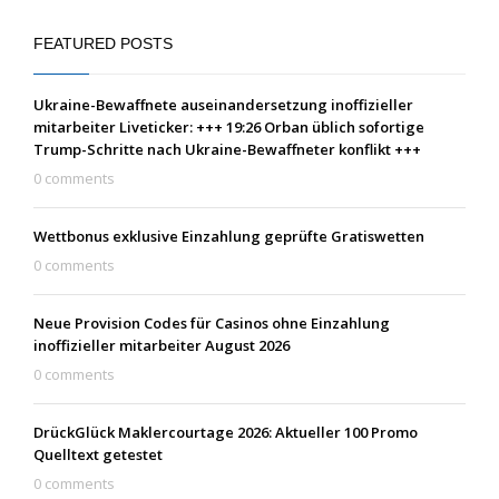
FEATURED POSTS
Ukraine-Bewaffnete auseinandersetzung inoffizieller
mitarbeiter Liveticker: +++ 19:26 Orban üblich sofortige
Trump-Schritte nach Ukraine-Bewaffneter konflikt +++
0 comments
Wettbonus exklusive Einzahlung geprüfte Gratiswetten
0 comments
Neue Provision Codes für Casinos ohne Einzahlung
inoffizieller mitarbeiter August 2026
0 comments
DrückGlück Maklercourtage 2026: Aktueller 100 Promo
Quelltext getestet
0 comments