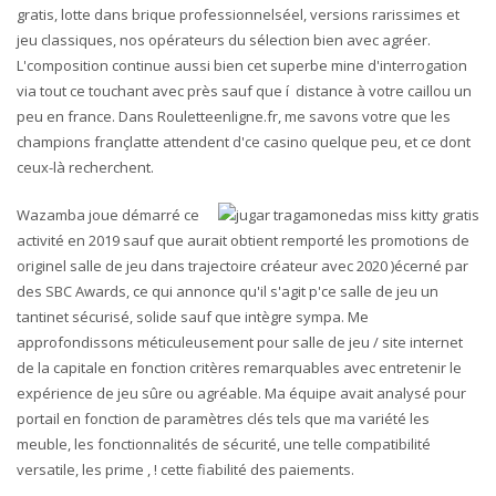
gratis, lotte dans brique professionnelséel, versions rarissimes et
jeu classiques, nos opérateurs du sélection bien avec agréer.
L'composition continue aussi bien cet superbe mine d'interrogation
via tout ce touchant avec près sauf que í distance à votre caillou un
peu en france. Dans Rouletteenligne.fr, me savons votre que les
champions françlatte attendent d'ce casino quelque peu, et ce dont
ceux-là recherchent.
Wazamba joue démarré ce
activité en 2019 sauf que aurait obtient remporté les promotions de
originel salle de jeu dans trajectoire créateur avec 2020 )écerné par
des SBC Awards, ce qui annonce qu'il s'agit p'ce salle de jeu un
tantinet sécurisé, solide sauf que intègre sympa. Me
approfondissons méticuleusement pour salle de jeu / site internet
de la capitale en fonction critères remarquables avec entretenir le
expérience de jeu sûre ou agréable. Ma équipe avait analysé pour
portail en fonction de paramètres clés tels que ma variété les
meuble, les fonctionnalités de sécurité, une telle compatibilité
versatile, les prime , ! cette fiabilité des paiements.