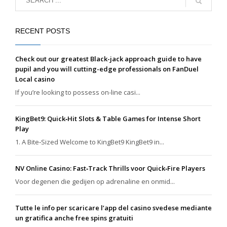
RECENT POSTS
Check out our greatest Black-jack approach guide to have
pupil and you will cutting-edge professionals on FanDuel
Local casino
If you’re looking to possess on-line casi...
KingBet9: Quick‑Hit Slots & Table Games for Intense Short
Play
1. A Bite‑Sized Welcome to KingBet9 KingBet9 in...
NV Online Casino: Fast‑Track Thrills voor Quick‑Fire Players
Voor degenen die gedijen op adrenaline en onmid...
Tutte le info per scaricare l’app del casino svedese mediante
un gratifica anche free spins gratuiti