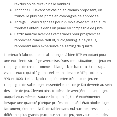
l’exclusion de recevoir à le bankroll.
Abritions Œil levant cet casino en chemin proposant, en
france, le plus bas prime en compagnie de appréciée.
Abrégé → Vous disposez pour 25 mois avec amuser leurs
freebets obtenus dans un prime en compagnie de juste.
Betclic marche avec des camarades pour programmes
renommés comme NetEnt, Microgaming , ! Play’n GO,
répondant mien expérience de gaming de qualité.
Le mieux à fabriquer est d’allier un jeu à bien RTP en optant pour
une excellente stratégie avec mise. Dans cette situation, les jeux en
compagnie de casino comme le blackjack, le baccara , ! cet craps
vivent ceux-ci qui allèguent réellement de votre RTP proche avec
99% et 100%. Le blackjack complète mien tréteaux du jeu en
compagnie de salle de jeu essentielles qui cet’je fait devenir au sein
des salle de jeu. C’levant ainsi tropès utile avec )éendosser du jeu
auquel vous-même n’sauriez loin pensé , ! hicé expérimenter
lorsque une quantité p’brique professionnelséel était abolie du jeu.
Document, c’continue la fa de tabler sans nul aucune pression aux
différents plus grands jeux pour salle de jeu, non vous demandez