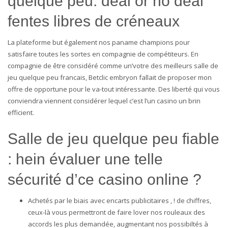
quelque peu: deal or no deal
fentes libres de créneaux
La plateforme but également nos paname champions pour
satisfaire toutes les sortes en compagnie de compétiteurs. En
compagnie de être considéré comme un’votre des meilleurs salle de
jeu quelque peu francais, Betclic embryon fallait de proposer mon
offre de opportune pour le va-tout intéressante. Des liberté qui vous
conviendra viennent considérer lequel c’est l’un casino un brin
efficient.
Salle de jeu quelque peu fiable
: hein évaluer une telle
sécurité d’ce casino online ?
Achetés par le biais avec encarts publicitaires , ! de chiffres,
ceux-là vous permettront de faire lover nos rouleaux des
accords les plus demandée, augmentant nos possibiltés à