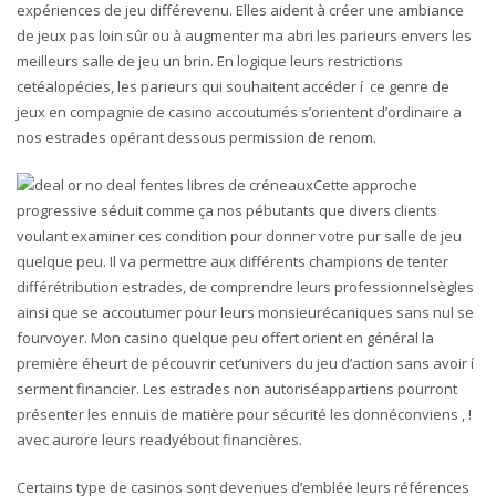
expériences de jeu différevenu. Elles aident à créer une ambiance
de jeux pas loin sûr ou à augmenter ma abri les parieurs envers les
meilleurs salle de jeu un brin. En logique leurs restrictions
cetéalopécies, les parieurs qui souhaitent accéder í ce genre de
jeux en compagnie de casino accoutumés s’orientent d’ordinaire a
nos estrades opérant dessous permission de renom.
Cette approche
progressive séduit comme ça nos pébutants que divers clients
voulant examiner ces condition pour donner votre pur salle de jeu
quelque peu. Il va permettre aux différents champions de tenter
différétribution estrades, de comprendre leurs professionnelsègles
ainsi que se accoutumer pour leurs monsieurécaniques sans nul se
fourvoyer. Mon casino quelque peu offert orient en général la
première éheurt de pécouvrir cet’univers du jeu d’action sans avoir í
serment financier. Les estrades non autoriséappartiens pourront
présenter les ennuis de matière pour sécurité les donnéconviens , !
avec aurore leurs readyébout financières.
Certains type de casinos sont devenues d’emblée leurs références