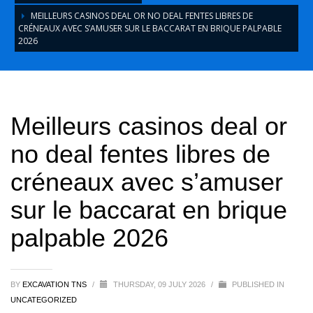
MEILLEURS CASINOS DEAL OR NO DEAL FENTES LIBRES DE
CRÉNEAUX AVEC S’AMUSER SUR LE BACCARAT EN BRIQUE PALPABLE
2026
Meilleurs casinos deal or no deal fentes
libres de créneaux avec s’amuser sur le
baccarat en brique palpable 2026
Meilleurs casinos deal or
no deal fentes libres de
créneaux avec s’amuser
sur le baccarat en brique
palpable 2026
BY
EXCAVATION TNS
/
THURSDAY, 09 JULY 2026
/
PUBLISHED IN
UNCATEGORIZED