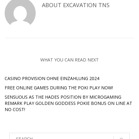
ABOUT
EXCAVATION TNS
WHAT YOU CAN READ NEXT
CASINO PROVISION OHNE EINZAHLUNG 2024
FREE ONLINE GAMES DURING THE POKI PLAY NOW!
SENSUOUS AS THE HADES POSITION BY MICROGAMING
REMARK PLAY GOLDEN GODDESS POKIE BONUS ON LINE AT
NO COST!