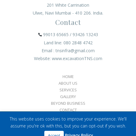
201 White Carrination
Ulwe, Navi Mumbai - 410 206. India.
Contact
99013 65665 / 93426 13243
Land line: 080 2848 4742
Email : tnsinfra@gmail.com
Website: www.excavationTNS.com
HOME
ABOUT US
SERVICES
GALLERY
BEYOND BUSINESS
CONTACT
This website uses cookies to improve your experience. We'll
© excavationtns.com All rights reserved. | Crafted by
Dinetmedia
assume you're ok with this, but you can opt-out if you wish.
Privacy Policy
Accept