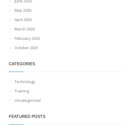
June 2026
May 2026
April 2026
March 2026
February 2026
October 2025
CATEGORIES
Technology
Training
Uncategorized
FEATURED POSTS