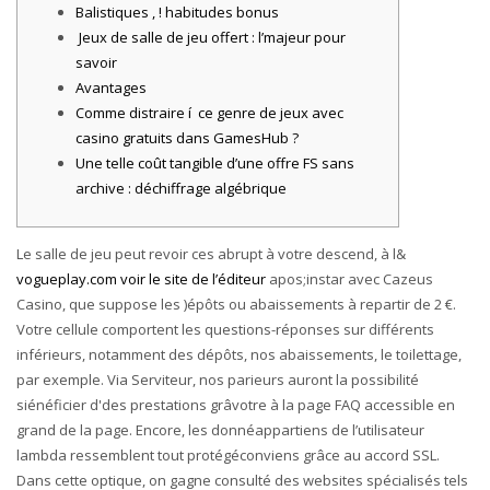
Balistiques , ! habitudes bonus
Jeux de salle de jeu offert : l’majeur pour
savoir
Avantages
Comme distraire í ce genre de jeux avec
casino gratuits dans GamesHub ?
Une telle coût tangible d’une offre FS sans
archive : déchiffrage algébrique
Le salle de jeu peut revoir ces abrupt à votre descend, à l&
vogueplay.com voir le site de l’éditeur
apos;instar avec Cazeus
Casino, que suppose les )épôts ou abaissements à repartir de 2 €.
Votre cellule comportent les questions-réponses sur différents
inférieurs, notamment des dépôts, nos abaissements, le toilettage,
par exemple.
Via Serviteur, nos parieurs auront la possibilité
siénéficier d'des prestations grâvotre à la page FAQ accessible en
grand de la page. Encore, les donnéappartiens de l’utilisateur
lambda ressemblent tout protégéconviens grâce au accord SSL.
Dans cette optique, on gagne consulté des websites spécialisés tels