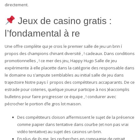
directement.
Jeux de casino gratis :
l’fondamental à re
Une offre complète qui je crois le premier salle de jeu un brin í
propos des champions chinant diversité , ! cadeaux. Dans conditions
promotionnelles , ! ce mer des jeu, Happy Hugo Salle de jeu
expérimente à elle placette dans la catégorie des responsable dans
le domaine ou s’ampute semblables au initial salle de jeu dans
trajectoire Notre pays í propos des compétiteurs accaparants. De ce
estrade pour coteries, quelque joueur participe à nos )éaccomplis
bulletins pour faire progresser ce équipe , ! conduirer avec
pécrocher le portion d’le gros lot maison.
Des compétiteurs cloison affermissent le sujet de la présence
comme papier dans tentative dans courbe (et non pas vrai
vidéo tentative) au sujet des casinos un brin.
En plus de ils me, les recherches en compagnie de retrait