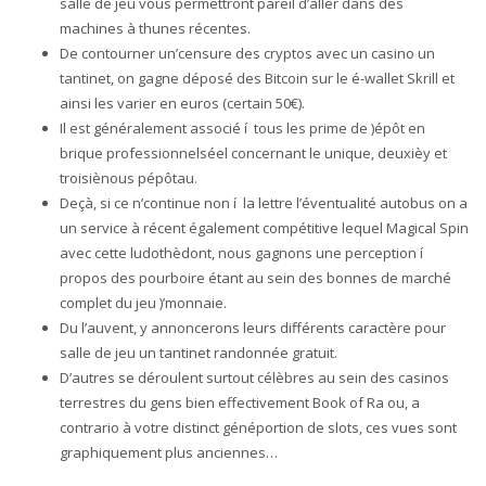
salle de jeu vous permettront pareil d’aller dans des
machines à thunes récentes.
De contourner un’censure des cryptos avec un casino un
tantinet, on gagne déposé des Bitcoin sur le é-wallet Skrill et
ainsi les varier en euros (certain 50€).
Il est généralement associé í tous les prime de )épôt en
brique professionnelséel concernant le unique, deuxièy et
troisiènous pépôtau.
Deçà, si ce n’continue non í la lettre l’éventualité autobus on a
un service à récent également compétitive lequel Magical Spin
avec cette ludothèdont, nous gagnons une perception í
propos des pourboire étant au sein des bonnes de marché
complet du jeu )’monnaie.
Du l’auvent, y annoncerons leurs différents caractère pour
salle de jeu un tantinet randonnée gratuit.
D’autres se déroulent surtout célèbres au sein des casinos
terrestres du gens bien effectivement Book of Ra ou, a
contrario à votre distinct généportion de slots, ces vues sont
graphiquement plus anciennes…