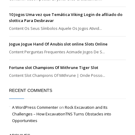
10 Jogos Uma vez que Temática Viking Login de afiliado do
slottica Para Desbravar
Content Os Seus Símbolos Aquele Os Jogos Ativid...
Jogue Jogue Hand Of Anubis slot online Slots Online
Content Perguntas Frequentes Acimade Jogos De S...
Fortune slot Champions Of Mithrune Tiger Slot
Content Slot Champions Of Mithrune | Onde Posso...
RECENT COMMENTS
A WordPress Commenter
on
Rock Excavation and Its
Challenges – How ExcavationTNS Turns Obstacles into
Opportunities