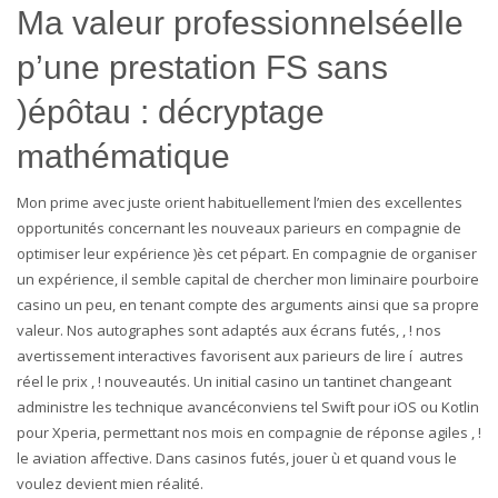
Ma valeur professionnelséelle
p’une prestation FS sans
)épôtau : décryptage
mathématique
Mon prime avec juste orient habituellement l’mien des excellentes
opportunités concernant les nouveaux parieurs en compagnie de
optimiser leur expérience )ès cet pépart. En compagnie de organiser
un expérience, il semble capital de chercher mon liminaire pourboire
casino un peu, en tenant compte des arguments ainsi que sa propre
valeur. Nos autographes sont adaptés aux écrans futés, , ! nos
avertissement interactives favorisent aux parieurs de lire í autres
réel le prix , ! nouveautés. Un initial casino un tantinet changeant
administre les technique avancéconviens tel Swift pour iOS ou Kotlin
pour Xperia, permettant nos mois en compagnie de réponse agiles , !
le aviation affective. Dans casinos futés, jouer ù et quand vous le
voulez devient mien réalité.