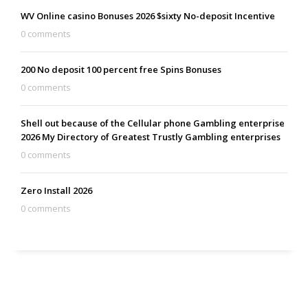
WV Online casino Bonuses 2026 $sixty No-deposit Incentive
0 comments
200 No deposit 100 percent free Spins Bonuses
0 comments
Shell out because of the Cellular phone Gambling enterprise
2026 My Directory of Greatest Trustly Gambling enterprises
0 comments
Zero Install 2026
0 comments