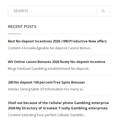
RECENT POSTS
Best No deposit Incentives 2026 +990 Productive Now offers
Content A knowledgeable No deposit Casino Bonus...
WV Online casino Bonuses 2026 $sixty No-deposit Incentive
Blogs FanDuel Gambling establishment No deposit...
200 No deposit 100 percent free Spins Bonuses
Articles Dining table Of Information For many w...
Shell out because of the Cellular phone Gambling enterprise
2026 My Directory of Greatest Trustly Gambling enterprises
Content Selecting Your perfect Cellular Gamblin...