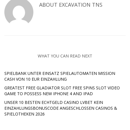
ABOUT
EXCAVATION TNS
WHAT YOU CAN READ NEXT
SPIELBANK UNTER EINSATZ SPIELAUTOMATEN MISSION
CASH VON 10 EUR EINZAHLUNG
GREATEST FREE GLADIATOR SLOT FREE SPINS SLOT VIDEO
GAME TO POSSESS NEW IPHONE 4 AND IPAD
UNSER 10 BESTEN ECHTGELD CASINO LVBET KEIN
EINZAHLUNGSBONUSCODE ANGESCHLOSSEN CASINOS &
SPIELOTHEKEN 2026