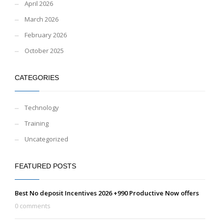
April 2026
March 2026
February 2026
October 2025
CATEGORIES
Technology
Training
Uncategorized
FEATURED POSTS
Best No deposit Incentives 2026 +990 Productive Now offers
0 comments