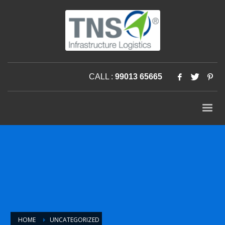
CALL :
99013 65665
HOME
UNCATEGORIZED