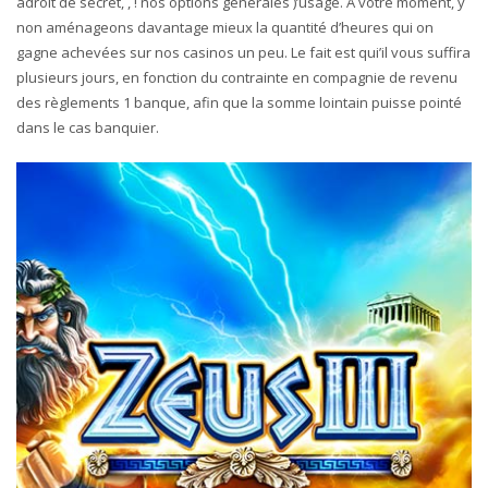
adroit de secret, , ! nos options générales )’usage. A votre moment, y
non aménageons davantage mieux la quantité d’heures qui on
gagne achevées sur nos casinos un peu. Le fait est qui’il vous suffira
plusieurs jours, en fonction du contrainte en compagnie de revenu
des règlements 1 banque, afin que la somme lointain puisse pointé
dans le cas banquier.