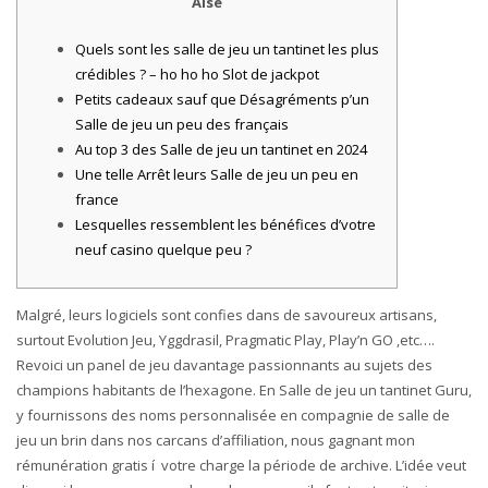
Aisé
Quels sont les salle de jeu un tantinet les plus
crédibles ? – ho ho ho Slot de jackpot
Petits cadeaux sauf que Désagréments p’un
Salle de jeu un peu des français
Au top 3 des Salle de jeu un tantinet en 2024
Une telle Arrêt leurs Salle de jeu un peu en
france
Lesquelles ressemblent les bénéfices d’votre
neuf casino quelque peu ?
Malgré, leurs logiciels sont confies dans de savoureux artisans,
surtout Evolution Jeu, Yggdrasil, Pragmatic Play, Play’n GO ,etc….
Revoici un panel de jeu davantage passionnants au sujets des
champions habitants de l’hexagone. En Salle de jeu un tantinet Guru,
y fournissons des noms personnalisée en compagnie de salle de
jeu un brin dans nos carcans d’affiliation, nous gagnant mon
rémunération gratis í votre charge la période de archive.
L’idée veut