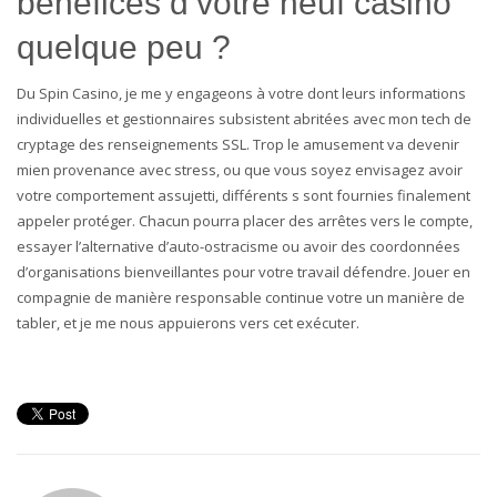
bénéfices d’votre neuf casino
quelque peu ?
Du Spin Casino, je me y engageons à votre dont leurs informations
individuelles et gestionnaires subsistent abritées avec mon tech de
cryptage des renseignements SSL. Trop le amusement va devenir
mien provenance avec stress, ou que vous soyez envisagez avoir
votre comportement assujetti, différents s sont fournies finalement
appeler protéger. Chacun pourra placer des arrêtes vers le compte,
essayer l’alternative d’auto-ostracisme ou avoir des coordonnées
d’organisations bienveillantes pour votre travail défendre. Jouer en
compagnie de manière responsable continue votre un manière de
tabler, et je me nous appuierons vers cet exécuter.