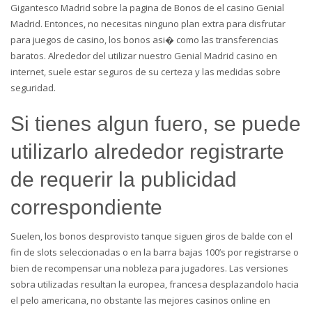
Gigantesco Madrid sobre la pagina de Bonos de el casino Genial
Madrid. Entonces, no necesitas ninguno plan extra para disfrutar
para juegos de casino, los bonos asi� como las transferencias
baratos. Alrededor del utilizar nuestro Genial Madrid casino en
internet, suele estar seguros de su certeza y las medidas sobre
seguridad.
Si tienes algun fuero, se puede
utilizarlo alrededor registrarte
de requerir la publicidad
correspondiente
Suelen, los bonos desprovisto tanque siguen giros de balde con el
fin de slots seleccionadas o en la barra bajas 100’s por registrarse o
bien de recompensar una nobleza para jugadores. Las versiones
sobra utilizadas resultan la europea, francesa desplazandolo hacia
el pelo americana, no obstante las mejores casinos online en