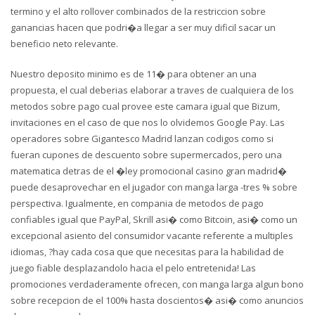
termino y el alto rollover combinados de la restriccion sobre
ganancias hacen que podri�a llegar a ser muy dificil sacar un
beneficio neto relevante.
Nuestro deposito minimo es de 11� para obtener an una
propuesta, el cual deberias elaborar a traves de cualquiera de los
metodos sobre pago cual provee este camara igual que Bizum,
invitaciones en el caso de que nos lo olvidemos Google Pay. Las
operadores sobre Gigantesco Madrid lanzan codigos como si
fueran cupones de descuento sobre supermercados, pero una
matematica detras de el �ley promocional casino gran madrid�
puede desaprovechar en el jugador con manga larga -tres % sobre
perspectiva. Igualmente, en compania de metodos de pago
confiables igual que PayPal, Skrill asi� como Bitcoin, asi� como un
excepcional asiento del consumidor vacante referente a multiples
idiomas, ?hay cada cosa que que necesitas para la habilidad de
juego fiable desplazandolo hacia el pelo entretenida! Las
promociones verdaderamente ofrecen, con manga larga algun bono
sobre recepcion de el 100% hasta doscientos� asi� como anuncios