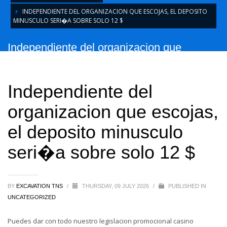
INDEPENDIENTE DEL ORGANIZACION QUE ESCOJAS, EL DEPOSITO
MINUSCULO SERI�A SOBRE SOLO 12 $
Independiente del organizacion que
escojas, el deposito minusculo seri�a
sobre solo 12 $
Independiente del
organizacion que escojas,
el deposito minusculo
seri�a sobre solo 12 $
BY
EXCAVATION TNS
/
THURSDAY, 09 JULY 2026
/
PUBLISHED IN
UNCATEGORIZED
Puedes dar con todo nuestro legislacion promocional casino