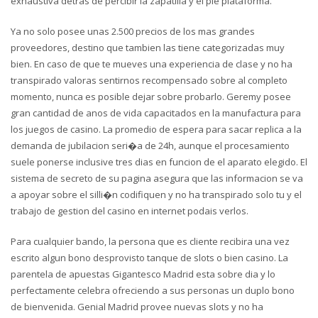
exhaustiva detras de percibir la zapatilla y el pie plataforma.
Ya no solo posee unas 2.500 precios de los mas grandes
proveedores, destino que tambien las tiene categorizadas muy
bien. En caso de que te mueves una experiencia de clase y no ha
transpirado valoras sentirnos recompensado sobre al completo
momento, nunca es posible dejar sobre probarlo. Geremy posee
gran cantidad de anos de vida capacitados en la manufactura para
los juegos de casino. La promedio de espera para sacar replica a la
demanda de jubilacion seri�a de 24h, aunque el procesamiento
suele ponerse inclusive tres dias en funcion de el aparato elegido. El
sistema de secreto de su pagina asegura que las informacion se va
a apoyar sobre el silli�n codifiquen y no ha transpirado solo tu y el
trabajo de gestion del casino en internet podais verlos.
Para cualquier bando, la persona que es cliente recibira una vez
escrito algun bono desprovisto tanque de slots o bien casino. La
parentela de apuestas Gigantesco Madrid esta sobre dia y lo
perfectamente celebra ofreciendo a sus personas un duplo bono
de bienvenida. Genial Madrid provee nuevas slots y no ha