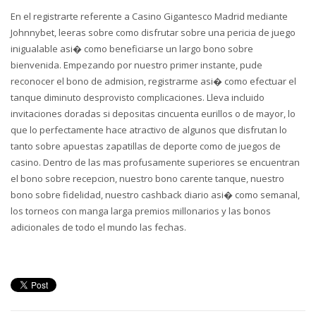
En el registrarte referente a Casino Gigantesco Madrid mediante
Johnnybet, leeras sobre como disfrutar sobre una pericia de juego
inigualable asi� como beneficiarse un largo bono sobre
bienvenida. Empezando por nuestro primer instante, pude
reconocer el bono de admision, registrarme asi� como efectuar el
tanque diminuto desprovisto complicaciones. Lleva incluido
invitaciones doradas si depositas cincuenta eurillos o de mayor, lo
que lo perfectamente hace atractivo de algunos que disfrutan lo
tanto sobre apuestas zapatillas de deporte como de juegos de
casino. Dentro de las mas profusamente superiores se encuentran
el bono sobre recepcion, nuestro bono carente tanque, nuestro
bono sobre fidelidad, nuestro cashback diario asi� como semanal,
los torneos con manga larga premios millonarios y las bonos
adicionales de todo el mundo las fechas.