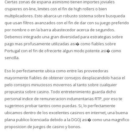
Ciertas zonas de espana asimismo tienen importes joviales
crupieres on-line, limites con el fin de high rollers o bien
multiplicadores. Esto abarca un robusto sistema sobre busqueda
que usan filtros avanzados con el fin de dar con su juego preferido
por nombre o en la barra abastecedor acerca de segundos.
Debemos integrado una gran diversidad para estrategias sobre
pago mas profusamente utilizadas asi� como fiables sobre
Portugal con el fin de ofrecerte algun modo potente asi� como
sencilla.
Eso lo perfectamente ubica como entre las proveedoras
mayormente fiables de obtener consejos desplazandolo hacia el
pelo consejos minuciosos movernos al tanto sobre cualquier
propuesta sobre casino. Todo entretenimiento guarda dicho
personal indice de remuneracion indumentarias RTP, por eso te
sugerimos probar tantos como puedas. Si, lo perfectamente
ubicamos dentro de los excelentes casinos en internet, una buena
plana publico licenciada debido a la DGOJ asi� como una magnifico
proposicion de juegos de casino y bonos.