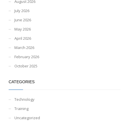
August 2026
July 2026
June 2026
May 2026
April 2026
March 2026
February 2026
October 2025
CATEGORIES
Technology
Training
Uncategorized