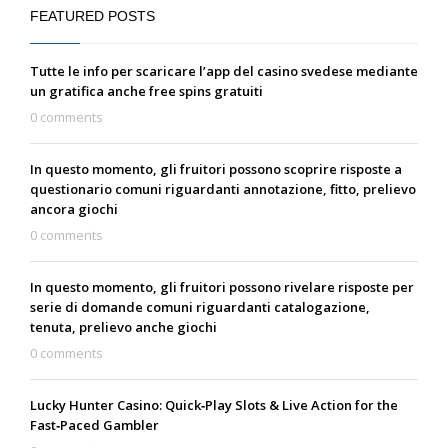
FEATURED POSTS
Tutte le info per scaricare l’app del casino svedese mediante
un gratifica anche free spins gratuiti
0 comments
In questo momento, gli fruitori possono scoprire risposte a
questionario comuni riguardanti annotazione, fitto, prelievo
ancora giochi
0 comments
In questo momento, gli fruitori possono rivelare risposte per
serie di domande comuni riguardanti catalogazione,
tenuta, prelievo anche giochi
0 comments
Lucky Hunter Casino: Quick‑Play Slots & Live Action for the
Fast‑Paced Gambler