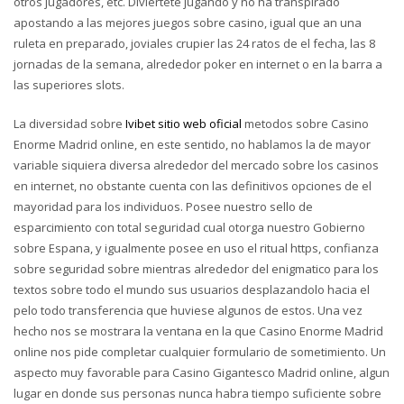
otros jugadores, etc. Diviertete jugando y no ha transpirado
apostando a las mejores juegos sobre casino, igual que an una
ruleta en preparado, joviales crupier las 24 ratos de el fecha, las 8
jornadas de la semana, alrededor poker en internet o en la barra a
las superiores slots.
La diversidad sobre
Ivibet sitio web oficial
metodos sobre Casino
Enorme Madrid online, en este sentido, no hablamos la de mayor
variable siquiera diversa alrededor del mercado sobre los casinos
en internet, no obstante cuenta con las definitivos opciones de el
mayoridad para los individuos. Posee nuestro sello de
esparcimiento con total seguridad cual otorga nuestro Gobierno
sobre Espana, y igualmente posee en uso el ritual https, confianza
sobre seguridad sobre mientras alrededor del enigmatico para los
textos sobre todo el mundo sus usuarios desplazandolo hacia el
pelo todo transferencia que huviese algunos de estos. Una vez
hecho nos se mostrara la ventana en la que Casino Enorme Madrid
online nos pide completar cualquier formulario de sometimiento. Un
aspecto muy favorable para Casino Gigantesco Madrid online, algun
lugar en donde sus personas nunca habra tiempo suficiente sobre