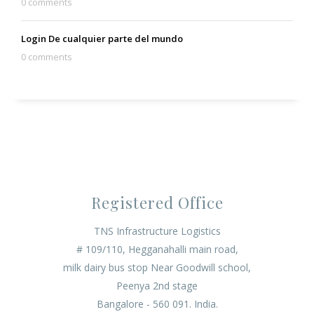
0 comments
Login De cualquier parte del mundo
0 comments
Registered Office
TNS Infrastructure Logistics
# 109/110, Hegganahalli main road,
milk dairy bus stop Near Goodwill school,
Peenya 2nd stage
Bangalore - 560 091. India.