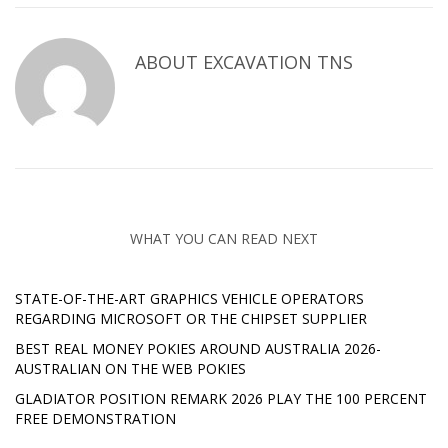
ABOUT
EXCAVATION TNS
WHAT YOU CAN READ NEXT
STATE-OF-THE-ART GRAPHICS VEHICLE OPERATORS
REGARDING MICROSOFT OR THE CHIPSET SUPPLIER
BEST REAL MONEY POKIES AROUND AUSTRALIA 2026-
AUSTRALIAN ON THE WEB POKIES
GLADIATOR POSITION REMARK 2026 PLAY THE 100 PERCENT
FREE DEMONSTRATION