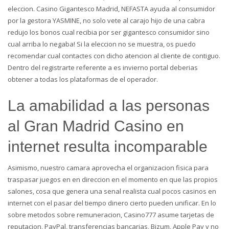
eleccion. Casino Gigantesco Madrid, NEFASTA ayuda al consumidor
por la gestora YASMINE, no solo vete al carajo hijo de una cabra
redujo los bonos cual recibia por ser gigantesco consumidor sino
cual arriba lo negaba! Si la eleccion no se muestra, os puedo
recomendar cual contactes con dicho atencion al cliente de contiguo.
Dentro del registrarte referente a es invierno portal deberias
obtener a todas los plataformas de el operador.
La amabilidad a las personas
al Gran Madrid Casino en
internet resulta incomparable
Asimismo, nuestro camara aprovecha el organizacion fisica para
traspasar juegos en en direccion en el momento en que las propios
salones, cosa que genera una senal realista cual pocos casinos en
internet con el pasar del tiempo dinero cierto pueden unificar. En lo
sobre metodos sobre remuneracion, Casino777 asume tarjetas de
reputacion, PayPal, transferencias bancarias, Bizum, Apple Pay y no