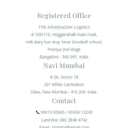
Registered Office
TNS Infrastructure Logistics
# 109/110, Hegganahalli main road,
milk dairy bus stop Near Goodwill school,
Peenya 2nd stage
Bangalore - 560 091. India.
Navi Mumbai
# 26, Sector 18
201 White Carrination
Ulwe, Navi Mumbai - 410 206. India.
Contact
99013 65665 / 93426 13243
Land line: 080 2848 4742
Email : tnsinfra@gmail.com