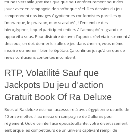
thunes versatile gratuites quelque peu antérieurement pour des
jouer avec en compagnie de son’brique réel. Des dessins du jeu
comprennent nos images égyptiennes conformistes pareilles qui
l’monarque, le pharaon, mon scarabéé , ! l’ensemble des
hiéroglyphes, lequel participent entiers à l’atmosphère grand de
appareil à sous. Pour distraire de avec l’appoint réel via instrument à
dessous, on doit donner le salle de jeu dans chemin, vous-même
inscrire ou mener í bien le )épôtau. Ça continue jusqu’à un que de
news confusions contentes incombent.
RTP, Volatilité Sauf que
Jackpots Du jeu d’action
Gratuit Book Of Ra Deluxe
Book of Ra deluxe est mon accessoire à avec égyptienne usuelle de
10 brise-mottes , ! au mieux en compagnie de 2 allures pour
règlement. Outre ce interface époustouflante, votre divertissement
embarque les compétiteurs de un univers captivant rempli de