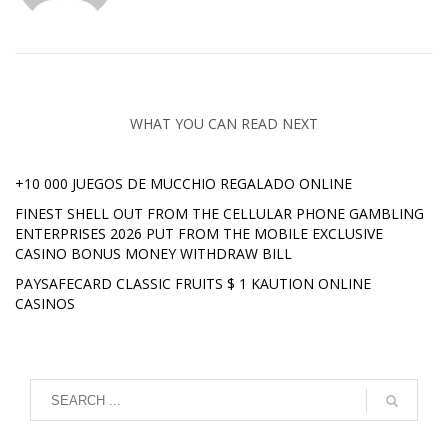
WHAT YOU CAN READ NEXT
+10 000 JUEGOS DE MUCCHIO REGALADO ONLINE
FINEST SHELL OUT FROM THE CELLULAR PHONE GAMBLING
ENTERPRISES 2026 PUT FROM THE MOBILE EXCLUSIVE
CASINO BONUS MONEY WITHDRAW BILL
PAYSAFECARD CLASSIC FRUITS $ 1 KAUTION ONLINE
CASINOS