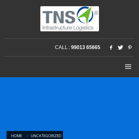
CALL :
99013 65665
HOME
UNCATEGORIZED