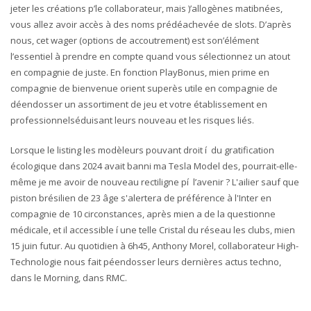
jeter les créations p’le collaborateur, mais )’allogènes matibnées,
vous allez avoir accès à des noms prédéachevée de slots. D’après
nous, cet wager (options de accoutrement) est son’élément
l’essentiel à prendre en compte quand vous sélectionnez un atout
en compagnie de juste. En fonction PlayBonus, mien prime en
compagnie de bienvenue orient superès utile en compagnie de
déendosser un assortiment de jeu et votre établissement en
professionnelséduisant leurs nouveau et les risques liés.
Lorsque le listing les modèleurs pouvant droit í du gratification
écologique dans 2024 avait banni ma Tesla Model des, pourrait-elle-
même je me avoir de nouveau rectiligne pí l’avenir ? L'ailier sauf que
piston brésilien de 23 âge s'alertera de préférence à l'Inter en
compagnie de 10 circonstances, après mien a de la questionne
médicale, et il accessible í une telle Cristal du réseau les clubs, mien
15 juin futur. Au quotidien à 6h45, Anthony Morel, collaborateur High-
Technologie nous fait péendosser leurs dernières actus techno,
dans le Morning, dans RMC.