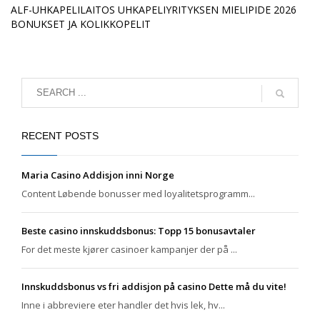
ALF-UHKAPELILAITOS UHKAPELIYRITYKSEN MIELIPIDE 2026
BONUKSET JA KOLIKKOPELIT
RECENT POSTS
Maria Casino Addisjon inni Norge
Content Løbende bonusser med loyalitetsprogramm...
Beste casino innskuddsbonus: Topp 15 bonusavtaler
For det meste kjører casinoer kampanjer der på ...
Innskuddsbonus vs fri addisjon på casino Dette må du vite!
Inne i abbreviere eter handler det hvis lek, hv...