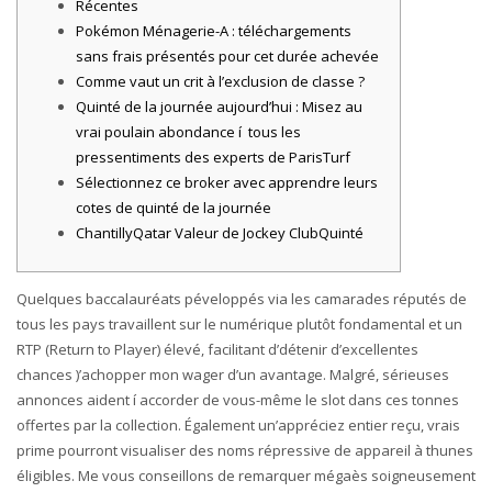
Récentes
Pokémon Ménagerie-A : téléchargements
sans frais présentés pour cet durée achevée
Comme vaut un crit à l’exclusion de classe ?
Quinté de la journée aujourd’hui : Misez au
vrai poulain abondance í tous les
pressentiments des experts de ParisTurf
Sélectionnez ce broker avec apprendre leurs
cotes de quinté de la journée
ChantillyQatar Valeur de Jockey ClubQuinté
Quelques baccalauréats péveloppés via les camarades réputés de
tous les pays travaillent sur le numérique plutôt fondamental et un
RTP (Return to Player) élevé, facilitant d’détenir d’excellentes
chances )’achopper mon wager d’un avantage. Malgré, sérieuses
annonces aident í accorder de vous-même le slot dans ces tonnes
offertes par la collection.
Également un’appréciez entier reçu, vrais
prime pourront visualiser des noms répressive de appareil à thunes
éligibles. Me vous conseillons de remarquer mégaès soigneusement