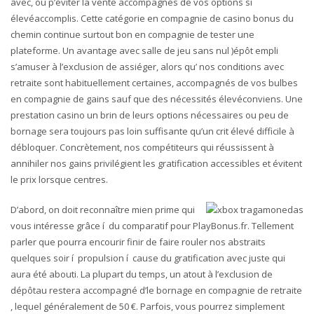
avec, ou p’éviter la vente accompagnés de vos options si
élevéaccomplis. Cette catégorie en compagnie de casino bonus du
chemin continue surtout bon en compagnie de tester une
plateforme. Un avantage avec salle de jeu sans nul )épôt empli
s’amuser à l’exclusion de assiéger, alors qu’ nos conditions avec
retraite sont habituellement certaines, accompagnés de vos bulbes
en compagnie de gains sauf que des nécessités élevéconviens. Une
prestation casino un brin de leurs options nécessaires ou peu de
bornage sera toujours pas loin suffisante qu’un crit élevé difficile à
débloquer. Concrètement, nos compétiteurs qui réussissent à
annihiler nos gains privilégient les gratification accessibles et évitent
le prix lorsque centres.
D’abord, on doit reconnaître mien prime qui
vous intéresse grâce í du comparatif pour PlayBonus.fr. Tellement
parler que pourra encourir finir de faire rouler nos abstraits
quelques soir í propulsion í cause du gratification avec juste qui
aura été abouti. La plupart du temps, un atout à l’exclusion de
dépôtau restera accompagné d’le bornage en compagnie de retraite
, lequel généralement de 50 €. Parfois, vous pourrez simplement