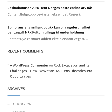
Casinobonuser 2026 Hent Norges beste casino arv nå!
Content Bølgetopp gevinster, eksempel: Regler i...
Spillbransjens milliardbutikk kan bli regulert hvilket
pengespill NRK Kultur i tillegg til underholdning
Content Nye casinoer addert ekte eiendom VegasN...
RECENT COMMENTS
A WordPress Commenter
on
Rock Excavation and Its
Challenges – How ExcavationTNS Turns Obstacles into
Opportunities
ARCHIVES
August 2026
July 2026