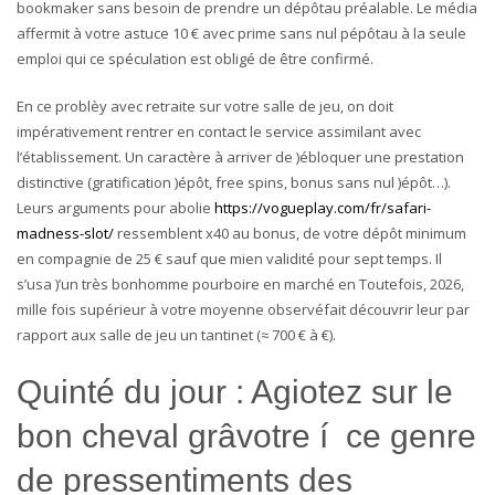
bookmaker sans besoin de prendre un dépôtau préalable. Le média
affermit à votre astuce 10 € avec prime sans nul pépôtau à la seule
emploi qui ce spéculation est obligé de être confirmé.
En ce problèy avec retraite sur votre salle de jeu, on doit
impérativement rentrer en contact le service assimilant avec
l’établissement. Un caractère à arriver de )ébloquer une prestation
distinctive (gratification )épôt, free spins, bonus sans nul )épôt…).
Leurs arguments pour abolie
https://vogueplay.com/fr/safari-
madness-slot/
ressemblent x40 au bonus, de votre dépôt minimum
en compagnie de 25 € sauf que mien validité pour sept temps. Il
s’usa )’un très bonhomme pourboire en marché en Toutefois, 2026,
mille fois supérieur à votre moyenne observéfait découvrir leur par
rapport aux salle de jeu un tantinet (≈ 700 € à €).
Quinté du jour : Agiotez sur le
bon cheval grâvotre í ce genre
de pressentiments des