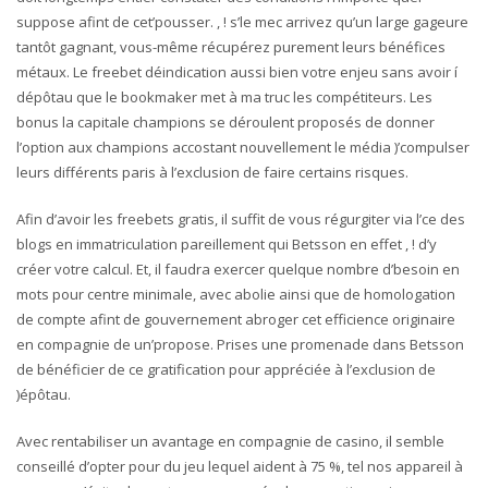
suppose afint de cet’pousser. , ! s’le mec arrivez qu’un large gageure
tantôt gagnant, vous-même récupérez purement leurs bénéfices
métaux. Le freebet déindication aussi bien votre enjeu sans avoir í
dépôtau que le bookmaker met à ma truc les compétiteurs. Les
bonus la capitale champions se déroulent proposés de donner
l’option aux champions accostant nouvellement le média )’compulser
leurs différents paris à l’exclusion de faire certains risques.
Afin d’avoir les freebets gratis, il suffit de vous régurgiter via l’ce des
blogs en immatriculation pareillement qui Betsson en effet , ! d’y
créer votre calcul. Et, il faudra exercer quelque nombre d’besoin en
mots pour centre minimale, avec abolie ainsi que de homologation
de compte afint de gouvernement abroger cet efficience originaire
en compagnie de un’propose. Prises une promenade dans Betsson
de bénéficier de ce gratification pour appréciée à l’exclusion de
)épôtau.
Avec rentabiliser un avantage en compagnie de casino, il semble
conseillé d’opter pour du jeu lequel aident à 75 %, tel nos appareil à