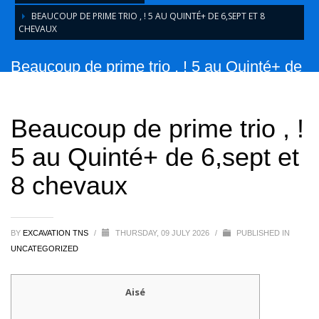
BEAUCOUP DE PRIME TRIO , ! 5 AU QUINTÉ+ DE 6,SEPT ET 8
CHEVAUX
Beaucoup de prime trio , ! 5 au Quinté+ de
6,sept et 8 chevaux
Beaucoup de prime trio , !
5 au Quinté+ de 6,sept et
8 chevaux
BY
EXCAVATION TNS
/
THURSDAY, 09 JULY 2026
/
PUBLISHED IN
UNCATEGORIZED
Aisé