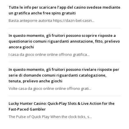
Tutte le info per scaricare l’app del casino svedese mediante
un gratifica anche free spins gratuiti
Basta anteporre autorita https://dazn-bet-casin...
In questo momento, gli fruitori possono scoprire risposte a
questionario comuni riguardanti annotazione, fitto, prelievo
ancora giochi
I casa da gioco online online offrono gratifica...
In questo momento, gli fruitori possono rivelare risposte per
serie di domande comuni riguardanti catalogazione,
tenuta, prelievo anche giochi
Volte casa da gioco online online offrono grati...
Lucky Hunter Casino: Quick‑Play Slots & Live Action for the
Fast‑Paced Gambler
The Pulse of Quick Play When the clock ticks, s...