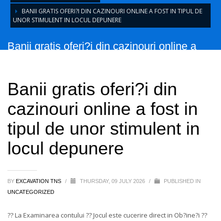
BANII GRATIS OFERI?I DIN CAZINOURI ONLINE A FOST IN TIPUL DE
UNOR STIMULENT IN LOCUL DEPUNERE
Banii gratis oferi?i din cazinouri online a
fost in tipul de unor stimulent in locul
depunere
Banii gratis oferi?i din
cazinouri online a fost in
tipul de unor stimulent in
locul depunere
BY
EXCAVATION TNS
/
THURSDAY, 09 JULY 2026
/
PUBLISHED IN
UNCATEGORIZED
?? La Examinarea contului ?? Jocul este cucerire direct in Ob?ine?i ??