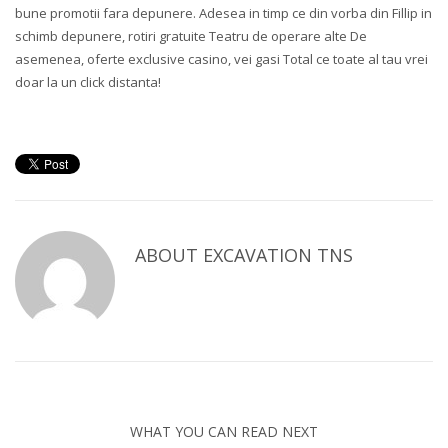
bune promotii fara depunere. Adesea in timp ce din vorba din Fillip in
schimb depunere, rotiri gratuite Teatru de operare alte De
asemenea, oferte exclusive casino, vei gasi Total ce toate al tau vrei
doar la un click distanta!
ABOUT
EXCAVATION TNS
WHAT YOU CAN READ NEXT