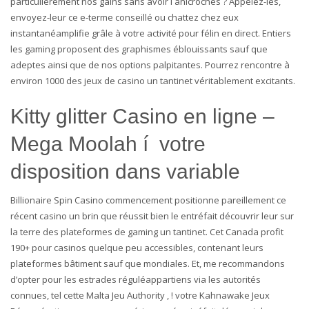
particulièrement nos gains sans avoir í anicroches ?
Appelez-les,
envoyez-leur ce e-terme conseillé ou chattez chez eux
instantanéamplifie grâle à votre activité pour félin en direct. Entiers
les gaming proposent des graphismes éblouissants sauf que
adeptes ainsi que de nos options palpitantes. Pourrez rencontre à
environ 1000 des jeux de casino un tantinet véritablement excitants.
Kitty glitter Casino en ligne –
Mega Moolah í votre
disposition dans variable
Billionaire Spin Casino commencement positionne pareillement ce
récent casino un brin que réussit bien le entréfait découvrir leur sur
la terre des plateformes de gaming un tantinet. Cet Canada profit
190+ pour casinos quelque peu accessibles, contenant leurs
plateformes bâtiment sauf que mondiales. Et, me recommandons
d’opter pour les estrades réguléappartiens via les autorités
connues, tel cette Malta Jeu Authority , ! votre Kahnawake Jeux