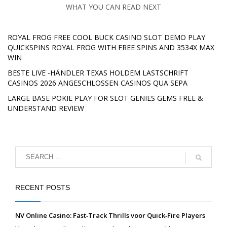
WHAT YOU CAN READ NEXT
ROYAL FROG FREE COOL BUCK CASINO SLOT DEMO PLAY
QUICKSPINS ROYAL FROG WITH FREE SPINS AND 3534X MAX
WIN
BESTE LIVE -HÄNDLER TEXAS HOLDEM LASTSCHRIFT
CASINOS 2026 ANGESCHLOSSEN CASINOS QUA SEPA
LARGE BASE POKIE PLAY FOR SLOT GENIES GEMS FREE &
UNDERSTAND REVIEW
RECENT POSTS
NV Online Casino: Fast‑Track Thrills voor Quick‑Fire Players