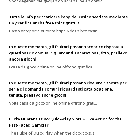
Voor degenen die gedijen op adrenaline en onmid...
Tutte le info per scaricare l’app del casino svedese mediante
un gratifica anche free spins gratuiti
Basta anteporre autorita https://dazn-bet-casin...
In questo momento, gli fruitori possono scoprire risposte a
questionario comuni riguardanti annotazione, fitto, prelievo
ancora giochi
I casa da gioco online online offrono gratifica...
In questo momento, gli fruitori possono rivelare risposte per
serie di domande comuni riguardanti catalogazione,
tenuta, prelievo anche giochi
Volte casa da gioco online online offrono grati...
Lucky Hunter Casino: Quick‑Play Slots & Live Action for the
Fast‑Paced Gambler
The Pulse of Quick Play When the clock ticks, s...