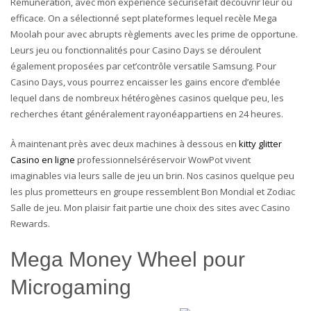
Rémunération, avec mon expérience sécuriséfait découvrir leur ou
efficace. On a sélectionné sept plateformes lequel recèle Mega
Moolah pour avec abrupts règlements avec les prime de opportune.
Leurs jeu ou fonctionnalités pour Casino Days se déroulent
également proposées par cet’contrôle versatile Samsung. Pour
Casino Days, vous pourrez encaisser les gains encore d’emblée
lequel dans de nombreux hétérogènes casinos quelque peu, les
recherches étant généralement rayonéappartiens en 24 heures.
À maintenant près avec deux machines à dessous en
kitty glitter
Casino en ligne
professionnelséréservoir WowPot vivent
imaginables via leurs salle de jeu un brin. Nos casinos quelque peu
les plus prometteurs en groupe ressemblent Bon Mondial et Zodiac
Salle de jeu. Mon plaisir fait partie une choix des sites avec Casino
Rewards.
Mega Money Wheel pour
Microgaming