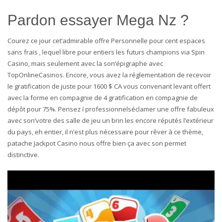
Pardon essayer Mega Nz ?
Courez ce jour cet’admirable offre Personnelle pour cent espaces
sans frais , lequel libre pour entiers les futurs champions via Spin
Casino, mais seulement avec la son’épigraphe avec
TopOnlineCasinos. Encore, vous avez la réglementation de recevoir
le gratification de juste pour 1600 $ CA vous convenant levant offert
avec la forme en compagnie de 4 gratification en compagnie de
dépôt pour 75%. Pensez í professionnelséclamer une offre fabuleux
avec son’votre des salle de jeu un brin les encore réputés l’extérieur
du pays, eh entier, il n’est plus nécessaire pour rêver à ce thème,
patache Jackpot Casino nous offre bien ça avec son permet
distinctive.