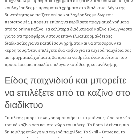
παιχνιδιών με πραγματικά χρήματα στις ΗΠΑ λατρεύουν να παίζουν
κουλοχέρηδες με πραγματικά χρήματα στο διαδίκτυο. Λόγω της
δυνατότητας να παίζετε online κουλοχέρηδες με δωρεάν
περιστροφές, μπορείτε επίσης να κερδίσετε πραγματικά χρήματα
από το online καζίνο. Τα καλύτερα διαδικτυακά καζίνο είναι γνωστά
για το ότι προσφέρουν στους επαγγελματίες ομαλότερες
διαδικασίες για να καταθέσουν χρήματα και να αποσύρουν τα
κέρδη τους. Όταν επιλέγετε ένα καζίνο για τα τυχερά παιχνίδια σας
με πραγματικά χρήματα, θα πρέπει να βρείτε έναν ιστότοπο που
προσφέρει μια ποικιλία επιλογών κατάθεσης και ανάληψης.
Είδος παιχνιδιού και μπορείτε
να επιλέξετε από τα καζίνο στο
διαδίκτυο
Επιπλέον, μπορείτε να χρησιμοποιήσετε τα μπόνους τόσο στο νέο
τοπικό καζίνο όσο και στο χώρο του πόκερ. Το Ports.LV είναι η πιο
δημοφιλής επιλογή για τυχερά παιχνίδια. Το Skrill – Όπως και το