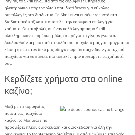
PayPal, το Skrill είναι μια από τις κορυφαίες υπηρεσίες
ηλεκτρονικού πορτοφολιού που διατίθενται για εύκολες
συναλλαγές στο διαδίκτυο. Το Skrill είναι ευρέως γνωστό στα
διαδικτυακά καζίνο και αποτελεί την κορυφαία επιλογή για
χρήματα. Οι καταβολές σε έναν καλό λογαριασμό Skrill
ολοκληρώνονται αμέσως μόλις τα πράγματα γίνουν γνωστά.
Ακολουθούν μερικά από τα καλύτερα παιχνίδια μας για πραγματικά
κέρδη ή δείτε τον δικό μας οδηγό δωρεάν παιχνιδιών για τυχερά
παιχνίδια για να κάνετε πιο τακτικές πριν ποντάρετε τα χρήματά
σας.
Κερδίζετε χρήματα στα online
καζίνο;
Μαζί με τα κορυφαίας
ποιότητας παιχνίδια
καζίνο, το Montecasino
προσφέρει πλέον διασκέδαση και διασκέδαση για όλη την
οικογένεια. Το Montecasino διαθέτει μια από τις κύριες επιλογές