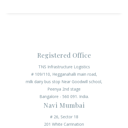
Registered Office
TNS Infrastructure Logistics
# 109/110, Hegganahalli main road,
milk dairy bus stop Near Goodwill school,
Peenya 2nd stage
Bangalore - 560 091. India.
Navi Mumbai
# 26, Sector 18
201 White Carrination