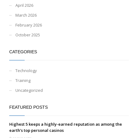
April 2026
March 2026
February 2026
October 2025
CATEGORIES
Technology
Training
Uncategorized
FEATURED POSTS
Highest 5 keeps a highly-earned reputation as among the
earth’s top personal casinos