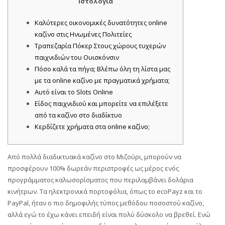
Ιστολόγια
Καλύτερες οικονομικές δυνατότητες online
καζίνο στις Ηνωμένες Πολιτείες
Τραπεζαρία Πόκερ Στους χώρους τυχερών
παιχνιδιών του Ουισκόνσιν
Πόσο καλά τα πήγα; Βλέπω όλη τη λίστα μας
με τα online καζίνο με πραγματικά χρήματα;
Αυτό είναι το Slots Online
Είδος παιχνιδιού και μπορείτε να επιλέξετε
από τα καζίνο στο διαδίκτυο
Κερδίζετε χρήματα στα online καζίνο;
Από πολλά διαδικτυακά καζίνο στο Μιζούρι, μπορούν να
προσφέρουν 100% δωρεάν περιστροφές ως μέρος ενός
προγράμματος καλωσορίσματος που περιλαμβάνει δολάρια
κινήτρων. Τα ηλεκτρονικά πορτοφόλια, όπως το ecoPayz και το
PayPal, ήταν ο πιο δημοφιλής τύπος μεθόδου ποσοστού καζίνο,
αλλά εγώ το έχω κάνει επειδή είναι πολύ δύσκολο να βρεθεί.
Ενώ