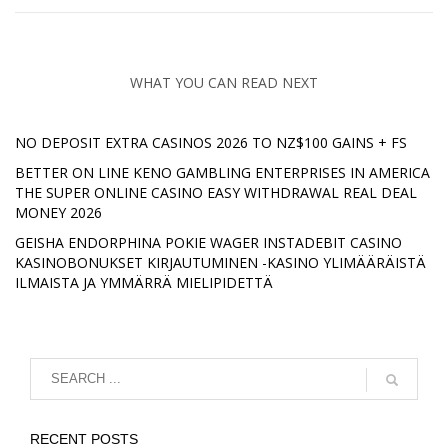
WHAT YOU CAN READ NEXT
NO DEPOSIT EXTRA CASINOS 2026 TO NZ$100 GAINS + FS
BETTER ON LINE KENO GAMBLING ENTERPRISES IN AMERICA
THE SUPER ONLINE CASINO EASY WITHDRAWAL REAL DEAL
MONEY 2026
GEISHA ENDORPHINA POKIE WAGER INSTADEBIT CASINO
KASINOBONUKSET KIRJAUTUMINEN -KASINO YLIMÄÄRÄISTÄ
ILMAISTA JA YMMÄRRÄ MIELIPIDETTÄ
RECENT POSTS