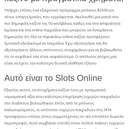
Υπάρχει επίσης ένα εξαιρετικό πρόγραμμα μπόνους $2500 για
νέους επαγγελματίες που εγγράφονται. Ακολουθεί μια ματιά στα
πιο δημοφιλή καζίνο της Πενσυλβάνια, καθώς και στα απαραίτητα
λιμάνια και στα online παιχνίδια που μπορείτε να δοκιμάσετε.
Σημειώστε ότι όλα τα παρακάτω online καζίνο προσφέρουν
ζωντανά εξειδικευμένα παιχνίδια. Έχω αξιολογήσει και θα
αξιολογήσετε άλλους ιστότοπους στοιχημάτων για να βεβαιωθείτε
ότι το κεφάλαιό σας είναι ασφαλέστερο. Ο απόλυτος στόχος μας
είναι να έχετε την καλύτερη δυνατή αίσθηση τζόγου.
Αυτό είναι το Slots Online
Εξαιτίας αυτού, τα στοιχήματα καζίνο τους με πραγματική
νομισματική αξία στην καλύτερη επιχείρηση τυχερών παιχνιδιών
στο διαδίκτυο βελτιώθηκαν. Εκτός από το μπόνους
καλωσορίσματος, οι ιστότοποι τυχερών παιχνιδιών στις ΗΠΑ
προσφέρουν επίσης στους συμμετέχοντες το νέο επιπλέον δωρεάν
περιστροφές. Αυτό συμβαίνει επειδή τόσοι πολλοί παίκτες τυχερών