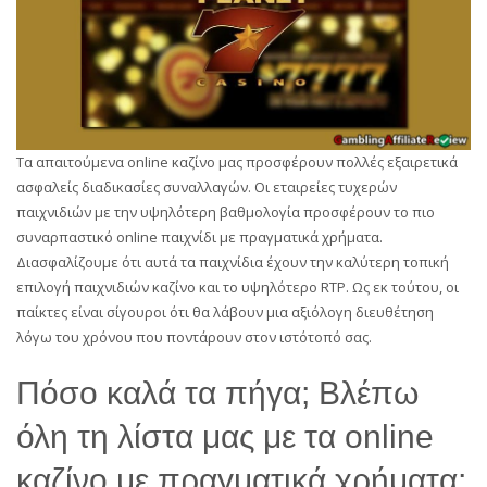
Τα απαιτούμενα online καζίνο μας προσφέρουν πολλές εξαιρετικά
ασφαλείς διαδικασίες συναλλαγών. Οι εταιρείες τυχερών
παιχνιδιών με την υψηλότερη βαθμολογία προσφέρουν το πιο
συναρπαστικό online παιχνίδι με πραγματικά χρήματα.
Διασφαλίζουμε ότι αυτά τα παιχνίδια έχουν την καλύτερη τοπική
επιλογή παιχνιδιών καζίνο και το υψηλότερο RTP. Ως εκ τούτου, οι
παίκτες είναι σίγουροι ότι θα λάβουν μια αξιόλογη διευθέτηση
λόγω του χρόνου που ποντάρουν στον ιστότοπό σας.
Πόσο καλά τα πήγα; Βλέπω
όλη τη λίστα μας με τα online
καζίνο με πραγματικά χρήματα;