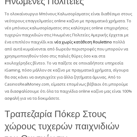
Ηνωμένες Πολιτείες
Το ολοκαίνουργιο Μπόνους Καλωσορίσματος είναι διαθέσιμο στους
νεότερους επαγγελματίες online καζίνο με πραγματικά χρήματα. Το
νέο μπόνους καλωσορίσματος στις καλύτερες online επιχειρήσεις
τυχερών παιχνιδιών στις Ηνωμένες Πολιτείες Αμερικής έρχεται με
ένα επιπλέον παιχνίδι και
νέα χωρίς κατάθεση Roulettino
πολλά
από αυτά κυμαίνονται από δωρεάν περιστροφές που μπορούν να
χρησιμοποιηθούν τόσο στις παλιές θύρες όσο και στα
κουλοχέρηδες βίντεο. Το να παίξετε σε οποιαδήποτε υπηρεσία
iGaming, πόσο μάλλον σε καζίνο με πραγματικά χρήματα, σίγουρα
θα σας κάνει να ανησυχείτε για άλλα ζητήματα άμυνας. Από το
CasinosRealMoney.com, είμαστε επομένως βέβαιοι ότι μπορούμε
να διασφαλίσουμε ότι όλα τα παιχνίδια online καζίνο μας είναι 100%
ασφαλή για να τα δοκιμάσετε.
Τραπεζαρία Πόκερ Στους
χώρους τυχερών παιχνιδιών