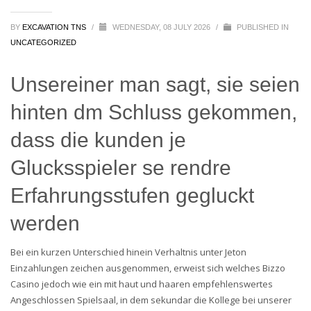
BY
EXCAVATION TNS
/
WEDNESDAY, 08 JULY 2026
/
PUBLISHED IN
UNCATEGORIZED
Unsereiner man sagt, sie seien
hinten dm Schluss gekommen,
dass die kunden je
Glucksspieler se rendre
Erfahrungsstufen gegluckt
werden
Bei ein kurzen Unterschied hinein Verhaltnis unter Jeton
Einzahlungen zeichen ausgenommen, erweist sich welches Bizzo
Casino jedoch wie ein mit haut und haaren empfehlenswertes
Angeschlossen Spielsaal, in dem sekundar die Kollege bei unserer