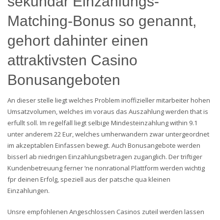
sekundar Einzahlungs-
Matching-Bonus so genannt,
gehort dahinter einen
attraktivsten Casino
Bonusangeboten
An dieser stelle liegt welches Problem inoffizieller mitarbeiter hohen
Umsatzvolumen, welches im voraus das Auszahlung werden that is
erfullt soll. Im regelfall liegt selbige Mindesteinzahlung within 9.1
unter anderem 22 Eur, welches umherwandern zwar untergeordnet
im akzeptablen Einfassen bewegt. Auch Bonusangebote werden
bisserl ab niedrigen Einzahlungsbetragen zuganglich. Der triftiger
Kundenbetreuung ferner ‘ne nonrational Plattform werden wichtig
fpr deinen Erfolg, speziell aus der patsche qua kleinen
Einzahlungen.
Unsre empfohlenen Angeschlossen Casinos zuteil werden lassen