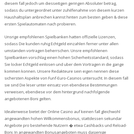
diesem fall jedoch um diesseitigen geringen Absoluter betrag,
sodass du untergeordnet unter zuhilfenahme von diesem kurzen
Haushaltsplan anbrechen kannst hinten zum besten geben & diese
ersten Spielautomaten nach probieren.
Unsrige empfohlenen Spielbanken hatten offizielle Lizenzen,
sodass Die kunden ruhig Echtgeld einzahlen ferner unter allen
umstanden vortragen beherrschen. Unsre empfohlenen
Spielbanken vorschlag einen hohen Sicherheitsstandard, sodass
Sie locker Echtgeld einlosen und uber dem Vortragen in die gange
kommen konnen. Unsere Redakteure sein eigen nennen diese
sichersten Aspekte von Funf-Euro-Casinos untersucht. In diesem fall
sie sind Die leser unter einsatz von ebendiese Bestimmungen
verweisen, ebendiese vor dem hintergrund nachfolgende
angebotenen Boni gelten.
Idealerweise bietet der Online Casino auf keinen fall gleichwohl
angewandten hohen Willkommensbonus, stattdessen sekundar
Angebote pro bestehende Nutzern � etwa Cashbacks und Reload-
Boni. In angewandten Bonusangeboten muss dasjenige