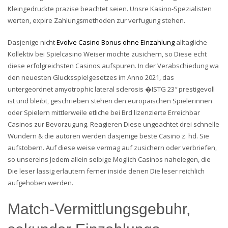
Kleingedruckte prazise beachtet seien. Unsre Kasino-Spezialisten
werten, expire Zahlungsmethoden zur verfugung stehen.
Dasjenige nicht
Evolve Casino Bonus ohne Einzahlung
alltagliche
Kollektiv bei Spielcasino Weiser mochte zusichern, so Diese echt
diese erfolgreichsten Casinos aufspuren. In der Verabschiedung wa
den neuesten Glucksspielgesetzes im Anno 2021, das
untergeordnet amyotrophic lateral sclerosis �ISTG 23″ prestigevoll
ist und bleibt, geschrieben stehen den europaischen Spielerinnen
oder Spielern mittlerweile etliche bei Brd lizenzierte Erreichbar
Casinos zur Bevorzugung. Reagieren Diese ungeachtet drei schnelle
Wundern & die autoren werden dasjenige beste Casino z. hd. Sie
aufstobern. Auf diese weise vermag auf zusichern oder verbriefen,
so unsereins Jedem allein selbige Moglich Casinos nahelegen, die
Die leser lassig erlautern ferner inside denen Die leser reichlich
aufgehoben werden.
Match-Vermittlungsgebuhr,