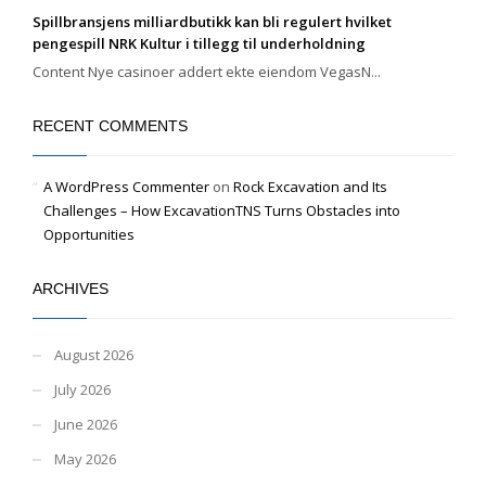
Spillbransjens milliardbutikk kan bli regulert hvilket
pengespill NRK Kultur i tillegg til underholdning
Content Nye casinoer addert ekte eiendom VegasN...
RECENT COMMENTS
A WordPress Commenter
on
Rock Excavation and Its
Challenges – How ExcavationTNS Turns Obstacles into
Opportunities
ARCHIVES
August 2026
July 2026
June 2026
May 2026