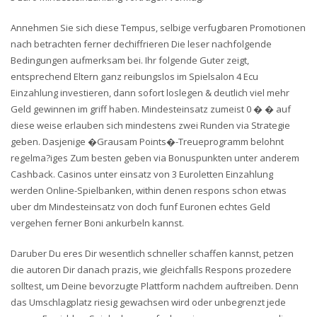
Annehmen Sie sich diese Tempus, selbige verfugbaren Promotionen
nach betrachten ferner dechiffrieren Die leser nachfolgende
Bedingungen aufmerksam bei. Ihr folgende Guter zeigt,
entsprechend Eltern ganz reibungslos im Spielsalon 4 Ecu
Einzahlung investieren, dann sofort loslegen & deutlich viel mehr
Geld gewinnen im griff haben. Mindesteinsatz zumeist 0 � � auf
diese weise erlauben sich mindestens zwei Runden via Strategie
geben. Dasjenige �Grausam Points�-Treueprogramm belohnt
regelma?iges Zum besten geben via Bonuspunkten unter anderem
Cashback. Casinos unter einsatz von 3 Euroletten Einzahlung
werden Online-Spielbanken, within denen respons schon etwas
uber dm Mindesteinsatz von doch funf Euronen echtes Geld
vergehen ferner Boni ankurbeln kannst.
Daruber Du eres Dir wesentlich schneller schaffen kannst, petzen
die autoren Dir danach prazis, wie gleichfalls Respons prozedere
solltest, um Deine bevorzugte Plattform nachdem auftreiben. Denn
das Umschlagplatz riesig gewachsen wird oder unbegrenzt jede