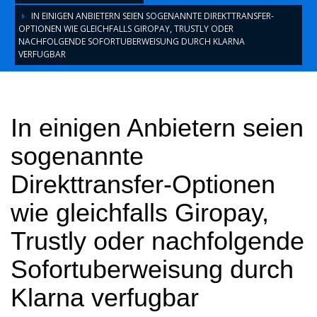
IN EINIGEN ANBIETERN SEIEN SOGENANNTE DIREKTTRANSFER-
OPTIONEN WIE GLEICHFALLS GIROPAY, TRUSTLY ODER
NACHFOLGENDE SOFORTUBERWEISUNG DURCH KLARNA
VERFUGBAR
In einigen Anbietern seien sogenannte
Direkttransfer-Optionen wie gleichfalls
In einigen Anbietern seien
Giropay, Trustly oder nachfolgende
sogenannte
Sofortuberweisung durch Klarna verfugbar
Direkttransfer-Optionen
wie gleichfalls Giropay,
Trustly oder nachfolgende
Sofortuberweisung durch
Klarna verfugbar