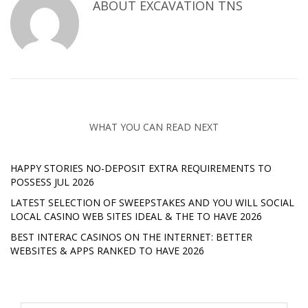
ABOUT
EXCAVATION TNS
WHAT YOU CAN READ NEXT
HAPPY STORIES NO-DEPOSIT EXTRA REQUIREMENTS TO
POSSESS JUL 2026
LATEST SELECTION OF SWEEPSTAKES AND YOU WILL SOCIAL
LOCAL CASINO WEB SITES IDEAL & THE TO HAVE 2026
BEST INTERAC CASINOS ON THE INTERNET: BETTER
WEBSITES & APPS RANKED TO HAVE 2026