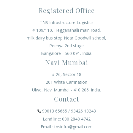
Registered Office
TNS Infrastructure Logistics
# 109/110, Hegganahalli main road,
milk dairy bus stop Near Goodwill school,
Peenya 2nd stage
Bangalore - 560 091. India.
Navi Mumbai
# 26, Sector 18
201 White Carrination
Ulwe, Navi Mumbai - 410 206. India.
Contact
99013 65665 / 93426 13243
Land line: 080 2848 4742
Email : tnsinfra@gmail.com