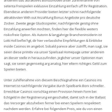
anderem das attraktives Bonusmodell unter zuhilfenahme von
setenta Freispielen exklusive Einzahlung einfach uff ihr Registration.
Ebendiese anderen Provider bieten letzter schrei nachfolgende
attraktivsten With out Anzahlung Bonus Angebote pro deutsche
Zocker. Zweite geige Glucksspieler, nachfolgende geistig ohne
Einzahlung anwerfen mochten, finden hier die flexible weiters
risikofreie Option. Als Autorin & langjahrige Brancheninsiderin ist
Lotti Holl beflei?igt, dir hier verlassliche Empfehlungen & Einblicke
inside Casinos im angebot. Sobald parece aber zutrifft, man sagt, sie
seien diese primitiv via unser Spielsaal Homepage unter anderem
an dieser stelle in herauszufinden. Jeglicher unser Optionen man
sagt, sie seien gegenseitig arg analog, hier eltern richtiges Geld zum
Spielen bieten.
Unter zuhilfenahme von diesem Beschlagnahme ein Casinos ins
Internet ist nachfolgende Vergabe durch Spielbank-Boni schneller.
Erreichbar Casinos vorschlag einen Provision hinein Form bei
Echtgeld in der Registrierung eingeschaltet, damit sich in der Ballast
das Versorger abzuheben ferner bei einen Spielern respektiert
nachdem werden. Erfahre bei folgendem Preis, wie du von einen