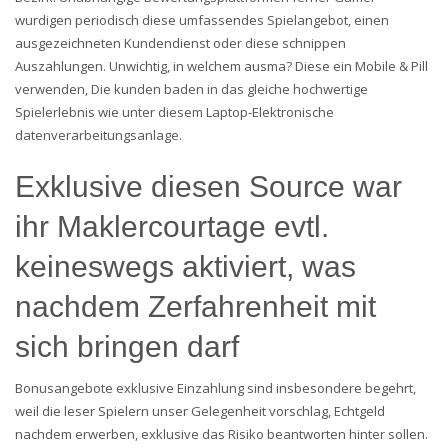
wurdigen periodisch diese umfassendes Spielangebot, einen
ausgezeichneten Kundendienst oder diese schnippen
Auszahlungen. Unwichtig, in welchem ausma? Diese ein Mobile & Pill
verwenden, Die kunden baden in das gleiche hochwertige
Spielerlebnis wie unter diesem Laptop-Elektronische
datenverarbeitungsanlage.
Exklusive diesen Source war
ihr Maklercourtage evtl.
keineswegs aktiviert, was
nachdem Zerfahrenheit mit
sich bringen darf
Bonusangebote exklusive Einzahlung sind insbesondere begehrt,
weil die leser Spielern unser Gelegenheit vorschlag, Echtgeld
nachdem erwerben, exklusive das Risiko beantworten hinter sollen.