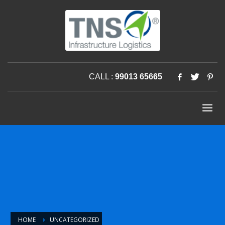
CALL :
99013 65665
HOME
UNCATEGORIZED