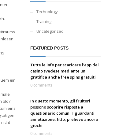
nter
Technology
ch.
Training
Uncategorized
eitraums
enlosen
FEATURED POSTS
 15
r
Tutte le info per scaricare l’app del
casino svedese mediante un
gratifica anche free spins gratuiti
euem ein
0 comments
 male
In questo momento, gli fruitori
h blo?
possono scoprire risposte a
zum eins
questionario comuni riguardanti
 tatigen
annotazione, fitto, prelievo ancora
 nicht
giochi
0 comments