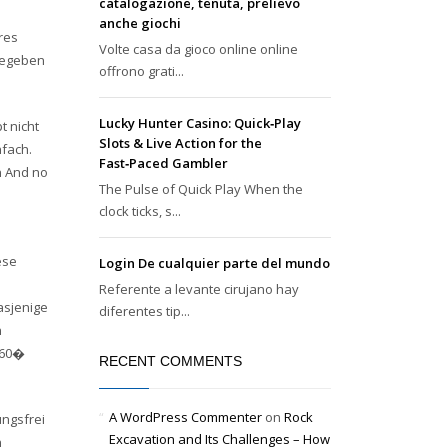
catalogazione, tenuta, prelievo
anche giochi
res
Volte casa da gioco online online
sgegeben
offrono grati...
Lucky Hunter Casino: Quick‑Play
t nicht
Slots & Live Action for the
fach.
Fast‑Paced Gambler
n And no
The Pulse of Quick Play When the
clock ticks, s...
ese
Login De cualquier parte del mundo
Referente a levante cirujano hay
asjenige
diferentes tip...
n
f 60�
RECENT COMMENTS
A WordPress Commenter
on
Rock
ngsfrei
Excavation and Its Challenges – How
n