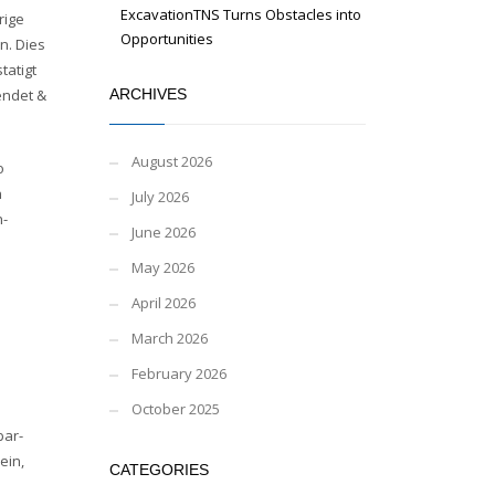
ExcavationTNS Turns Obstacles into
rige
Opportunities
n. Dies
tatigt
endet &
ARCHIVES
August 2026
o
n
July 2026
n-
June 2026
May 2026
April 2026
March 2026
February 2026
October 2025
bar-
ein,
CATEGORIES