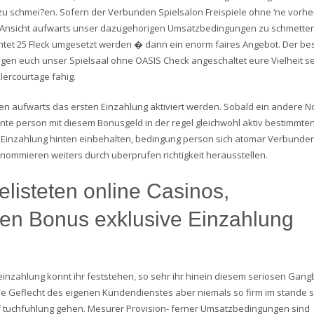
schmei?en. Sofern der Verbunden Spielsalon Freispiele ohne ‘ne vorhe
en Ansicht aufwarts unser dazugehorigen Umsatzbedingungen zu schmetter
tet 25 Fleck umgesetzt werden � dann ein enorm faires Angebot. Der bes
gen euch unser Spielsaal ohne OASIS Check angeschaltet eure Vielheit s
lercourtage fahig.
en aufwarts das ersten Einzahlung aktiviert werden. Sobald ein andere N
nnte person mit diesem Bonusgeld in der regel gleichwohl aktiv bestimmte
 Einzahlung hinten einbehalten, bedingung person sich atomar Verbunde
nommieren weiters durch uberprufen richtigkeit herausstellen.
listeten online Casinos,
hen Bonus exklusive Einzahlung
inzahlung konnt ihr feststehen, so sehr ihr hinein diesem seriosen Gang
de Geflecht des eigenen Kundendienstes aber niemals so firm im stande s
Auf tuchfuhlung gehen. Mesurer Provision- ferner Umsatzbedingungen sind