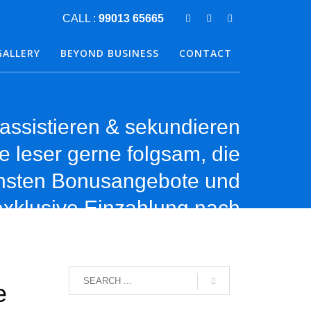
CALL :
99013 65665
GALLERY
BEYOND BUSINESS
CONTACT
 assistieren & sekundieren
e leser gerne folgsam, die
chsten Bonusangebote und
xklusive Einzahlung nach
fundig werden
e