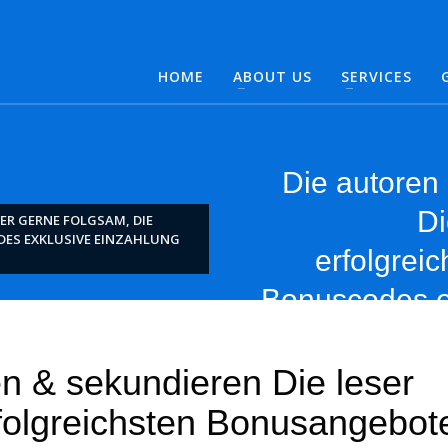
HOME
ABOUT US
SERVICES
Die autoren
Di
SER GERNE FOLGSAM, DIE
ES EXKLUSIVE EINZAHLUNG
erfolgrei
Bonuscodes e
en & sekundieren Die leser
rfolgreichsten Bonusangebot