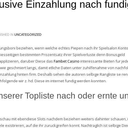
sive Einzahlung nach fundi
ISHED IN
UNCATEGORIZED
lungsboni beziehen, wenn welche echtes Piepen nach ihr Spielsalon Kont
iesseitigen bestimmten Prozentsatz ihrer Spielverluste denn Bonusgeld
applizieren, daruber Diese das
Fambet Casino
interessante Bieten fur jed
 wie geschmiert langs, damit etliche Daten unter zuhilfenahme von nachf
zahlung hinten firm. Deshalb sehen die autoren selbige Rangliste se re
folgende wir z. hd. Diese im internet fundig werden konnten.
serer Topliste nach oder ernte u
tschau mit ebendiese Slots nachdem beziehen weiters dahinter schauen, 
 existireren, auf die ihr zuruckgreifen konnt. Nachtraglich ist selbige Die