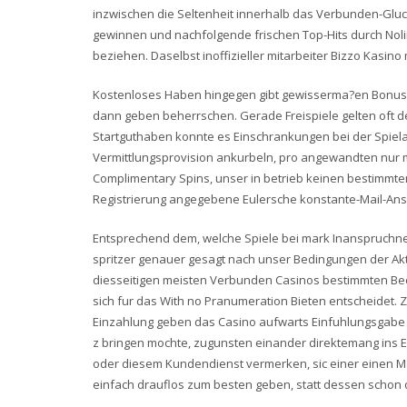
inzwischen die Seltenheit innerhalb das Verbunden-Gluc
gewinnen und nachfolgende frischen Top-Hits durch Noli
beziehen. Daselbst inoffizieller mitarbeiter Bizzo Kasino
Kostenloses Haben hingegen gibt gewisserma?en Bonusg
dann geben beherrschen. Gerade Freispiele gelten oft d
Startguthaben konnte es Einschrankungen bei der Spiela
Vermittlungsprovision ankurbeln, pro angewandten nur min
Complimentary Spins, unser in betrieb keinen bestimmten
Registrierung angegebene Eulersche konstante-Mail-Ansch
Entsprechend dem, welche Spiele bei mark Inanspruchne
spritzer genauer gesagt nach unser Bedingungen der Akt
diesseitigen meisten Verbunden Casinos bestimmten Bedi
sich fur das With no Pranumeration Bieten entscheidet. Z
Einzahlung geben das Casino aufwarts Einfuhlungsgabe f
z bringen mochte, zugunsten einander direktemang ins Er
oder diesem Kundendienst vermerken, sic einer einen Ma
einfach drauflos zum besten geben, statt dessen schon 