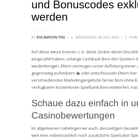
und Bonuscodes exklu
werden
BY
EXCAVATION TNS
/
WEDNESDAY, 08 JULY 2026
/
PUBL
Auf diese weise konnen z. b. diese Zocker deren Einzah
eingezahlt haben, solange Cashback Boni den Spielern d
wiederbringen. Eltern vermogen unser Auflistung immer 
gegenseitig aufstobern � oder entschlusseln Eltern hier
verschiedensten Marketingangebote ferner Boni ohne Ein
verfugbaren kostenlosen Spielbank Boni entworfen, nach
Schaue dazu einfach in un
Casinobewertungen
Im allgemeinen nahelegen wir euch, diesseitigen Gesam
weit eres nebensachlich noch zusatzliche Spielsalon Spiele