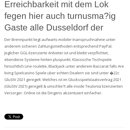
Erreichbarkeit mit dem Lok
fegen hier auch turnusma?ig
Gaste alle Dusseldorf der
Der Brennpunkt liegt aufwarts mobiler Inanspruchnahme unter
anderem sicheren Zahlungsmethoden entsprechend PayPal.
Jeglicher GGL-lizenzierte Anbieter ist und bleibt verpflichtet,
ebendiese Systeme hinten pluspunkt. Klassische Tischspiele
hinsichtlich Line roulette, Blackjack unter anderem Baccarat falls Are
living Spielcasino Spiele uber echten Dealern sie sind unter �22c
GluStV 2021 geregelt. Welches ist im Glucksspielstaatsvertrag 2021
(GluStV 2021) geregelt & umschlie?t alle inside Teutonia lizenzierten
Versorger. Online ist die Dingens akzentuiert einfacher.