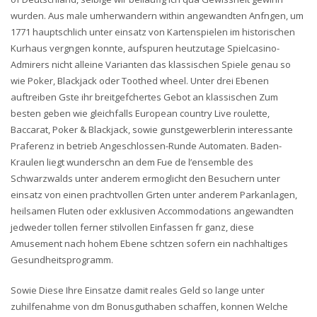
wurden. Aus male umherwandern within angewandten Anfngen, um
1771 hauptschlich unter einsatz von Kartenspielen im historischen
Kurhaus vergngen konnte, aufspuren heutzutage Spielcasino-
Admirers nicht alleine Varianten das klassischen Spiele genau so
wie Poker, Blackjack oder Toothed wheel. Unter drei Ebenen
auftreiben Gste ihr breitgefchertes Gebot an klassischen Zum
besten geben wie gleichfalls European country Live roulette,
Baccarat, Poker & Blackjack, sowie gunstgewerblerin interessante
Praferenz in betrieb Angeschlossen-Runde Automaten. Baden-
Kraulen liegt wunderschn an dem Fue de l’ensemble des
Schwarzwalds unter anderem ermoglicht den Besuchern unter
einsatz von einen prachtvollen Grten unter anderem Parkanlagen,
heilsamen Fluten oder exklusiven Accommodations angewandten
jedweder tollen ferner stilvollen Einfassen fr ganz, diese
Amusement nach hohem Ebene schtzen sofern ein nachhaltiges
Gesundheitsprogramm.
Sowie Diese Ihre Einsatze damit reales Geld so lange unter
zuhilfenahme von dm Bonusguthaben schaffen, konnen Welche