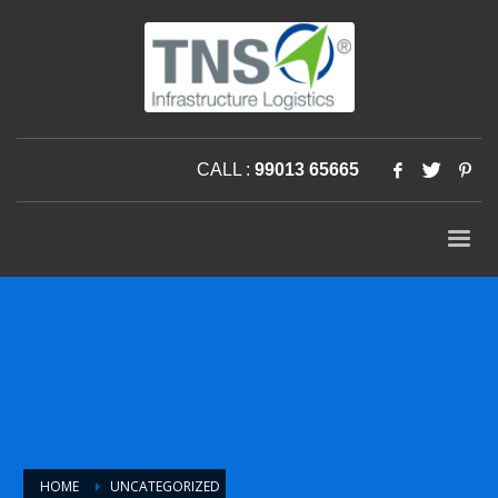
CALL :
99013 65665
HOME
UNCATEGORIZED