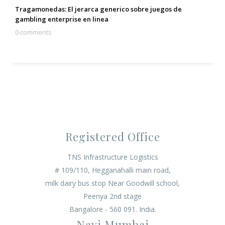
Tragamonedas: El jerarca generico sobre juegos de
gambling enterprise en linea
0 comments
Registered Office
TNS Infrastructure Logistics
# 109/110, Hegganahalli main road,
milk dairy bus stop Near Goodwill school,
Peenya 2nd stage
Bangalore - 560 091. India.
Navi Mumbai