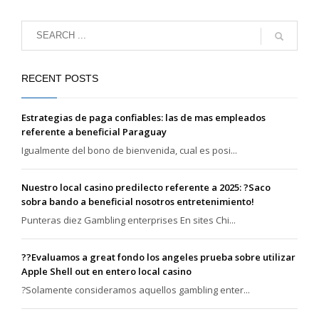
RECENT POSTS
Estrategias de paga confiables: las de mas empleados
referente a beneficial Paraguay
Igualmente del bono de bienvenida, cual es posi...
Nuestro local casino predilecto referente a 2025: ?Saco
sobra bando a beneficial nosotros entretenimiento!
Punteras diez Gambling enterprises En sites Chi...
??Evaluamos a great fondo los angeles prueba sobre utilizar
Apple Shell out en entero local casino
?Solamente consideramos aquellos gambling enter...