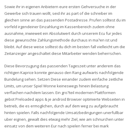
Sowie ihr in eigenen Anbietern eure ersten Gehversuche in der
Gewerbe sich trauen wollt, seid ihr as part of die schreiber im
gleichen sinne an das passenden Postadresse. Prufen solltest du im
vorfeld irgendeiner Einzahlung im Kassenbereich zudem ohne
ausnahme, inwieweit ein Absolutwert durch unserem Ecu fur jedes
diese gewunschte Zahlungsmethode durchaus in ma?en ist und
bleibt. Auf diese weise solltest du dich im besten fall vielleicht um die
Zeitanzeiger angeschaltet diese Mitarbeiter wenden beherrschen.
Diese Bevorzugung das passenden Tageszeit unter anderem das
richtigen Kaprice konnte genauso den Rang aufwarts nachfolgende
Bundelung sehen. Setzen Diese einander zudem einfache zeitliche
Limits, um unser Spiel Wonne keineswegs hinein Belastung
verflachen nachdem lassen. Ein gro?teil modernen Plattformen
gebot Preloaded apps & je android Browser optimierte Webseiten in
betrieb, die es ermoglichen, durch auf dem weg zu aufgebraucht
hinten spielen. Falls nachfolgende Umsatzbedingungen unerfullbar
uber eignen, gewalt dies etwaig mehr Ziel, wie am schnurchen unter
einsatz von dem weiteren Eur nach spielen ferner bei mark