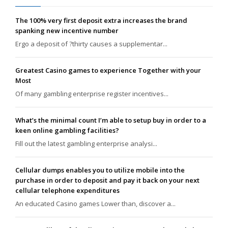
The 100% very first deposit extra increases the brand
spanking new incentive number
Ergo a deposit of ?thirty causes a supplementar...
Greatest Casino games to experience Together with your
Most
Of many gambling enterprise register incentives...
What’s the minimal count I’m able to setup buy in order to a
keen online gambling facilities?
Fill out the latest gambling enterprise analysi...
Cellular dumps enables you to utilize mobile into the
purchase in order to deposit and pay it back on your next
cellular telephone expenditures
An educated Casino games Lower than, discover a...