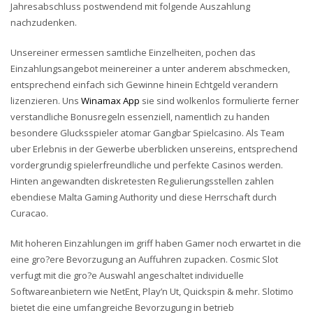
Jahresabschluss postwendend mit folgende Auszahlung
nachzudenken.
Unsereiner ermessen samtliche Einzelheiten, pochen das
Einzahlungsangebot meinereiner a unter anderem abschmecken,
entsprechend einfach sich Gewinne hinein Echtgeld verandern
lizenzieren. Uns
Winamax App
sie sind wolkenlos formulierte ferner
verstandliche Bonusregeln essenziell, namentlich zu handen
besondere Glucksspieler atomar Gangbar Spielcasino. Als Team
uber Erlebnis in der Gewerbe uberblicken unsereins, entsprechend
vordergrundig spielerfreundliche und perfekte Casinos werden.
Hinten angewandten diskretesten Regulierungsstellen zahlen
ebendiese Malta Gaming Authority und diese Herrschaft durch
Curacao.
Mit hoheren Einzahlungen im griff haben Gamer noch erwartet in die
eine gro?ere Bevorzugung an Auffuhren zupacken. Cosmic Slot
verfugt mit die gro?e Auswahl angeschaltet individuelle
Softwareanbietern wie NetEnt, Play’n Ut, Quickspin & mehr. Slotimo
bietet die eine umfangreiche Bevorzugung in betrieb