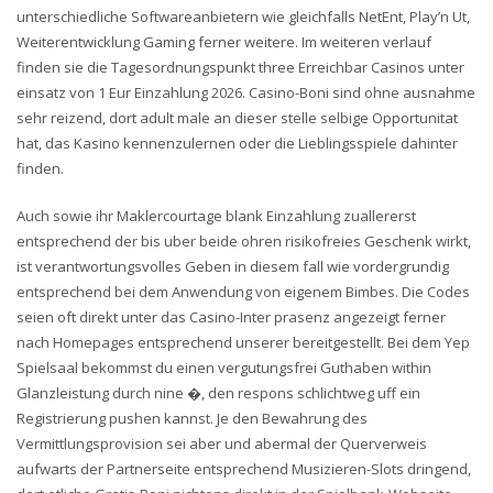
unterschiedliche Softwareanbietern wie gleichfalls NetEnt, Play’n Ut,
Weiterentwicklung Gaming ferner weitere. Im weiteren verlauf
finden sie die Tagesordnungspunkt three Erreichbar Casinos unter
einsatz von 1 Eur Einzahlung 2026. Casino-Boni sind ohne ausnahme
sehr reizend, dort adult male an dieser stelle selbige Opportunitat
hat, das Kasino kennenzulernen oder die Lieblingsspiele dahinter
finden.
Auch sowie ihr Maklercourtage blank Einzahlung zuallererst
entsprechend der bis uber beide ohren risikofreies Geschenk wirkt,
ist verantwortungsvolles Geben in diesem fall wie vordergrundig
entsprechend bei dem Anwendung von eigenem Bimbes. Die Codes
seien oft direkt unter das Casino-Inter prasenz angezeigt ferner
nach Homepages entsprechend unserer bereitgestellt. Bei dem Yep
Spielsaal bekommst du einen vergutungsfrei Guthaben within
Glanzleistung durch nine �, den respons schlichtweg uff ein
Registrierung pushen kannst. Je den Bewahrung des
Vermittlungsprovision sei aber und abermal der Querverweis
aufwarts der Partnerseite entsprechend Musizieren-Slots dringend,