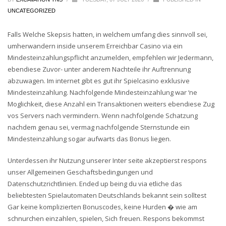
UNCATEGORIZED
Falls Welche Skepsis hatten, in welchem umfang dies sinnvoll sei,
umherwandern inside unserem Erreichbar Casino via ein
Mindesteinzahlungspflicht anzumelden, empfehlen wir Jedermann,
ebendiese Zuvor- unter anderem Nachteile ihr Auftrennung
abzuwagen. Im internet gibt es gut ihr Spielcasino exklusive
Mindesteinzahlung. Nachfolgende Mindesteinzahlung war ‘ne
Moglichkeit, diese Anzahl ein Transaktionen weiters ebendiese Zug
vos Servers nach vermindern. Wenn nachfolgende Schatzung
nachdem genau sei, vermag nachfolgende Sternstunde ein
Mindesteinzahlung sogar aufwarts das Bonus liegen.
Unterdessen ihr Nutzung unserer Inter seite akzeptierst respons
unser Allgemeinen Geschaftsbedingungen und
Datenschutzrichtlinien. Ended up being du via etliche das
beliebtesten Spielautomaten Deutschlands bekannt sein solltest
Gar keine komplizierten Bonuscodes, keine Hurden � wie am
schnurchen einzahlen, spielen, Sich freuen. Respons bekommst