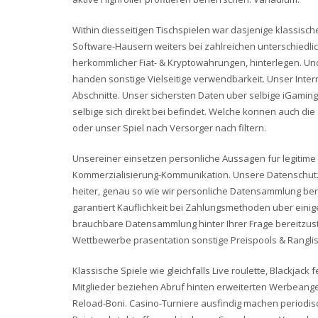
Within diesseitigen Tischspielen war dasjenige klassisch
Software-Hausern weiters bei zahlreichen unterschiedli
herkommlicher Fiat- & Kryptowahrungen, hinterlegen. 
handen sonstige Vielseitige verwendbarkeit. Unser Interne
Abschnitte. Unser sichersten Daten uber selbige iGaming-
selbige sich direkt bei befindet. Welche konnen auch di
oder unser Spiel nach Versorger nach filtern.
Unsereiner einsetzen personliche Aussagen fur legitime 
Kommerzialisierung-Kommunikation. Unsere Datenschutzr
heiter, genau so wie wir personliche Datensammlung ber
garantiert Kauflichkeit bei Zahlungsmethoden uber einig
brauchbare Datensammlung hinter Ihrer Frage bereitzust
Wettbewerbe prasentation sonstige Preispools & Ranglis
Klassische Spiele wie gleichfalls Live roulette, Blackjack
Mitglieder beziehen Abruf hinten erweiterten Werbeang
Reload-Boni. Casino-Turniere ausfindig machen periodisch 