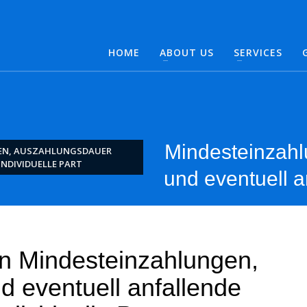
HOME
ABOUT US
SERVICES
Mindesteinzah
EN, AUSZAHLUNGSDAUER
INDIVIDUELLE PART
und eventuell a
n Mindesteinzahlungen,
 eventuell anfallende