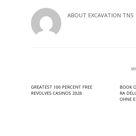
ABOUT
EXCAVATION TNS
W
GREATEST 100 PERCENT FREE
BOOK O
REVOLVES CASINOS 2026
RA DEL
OHNE 