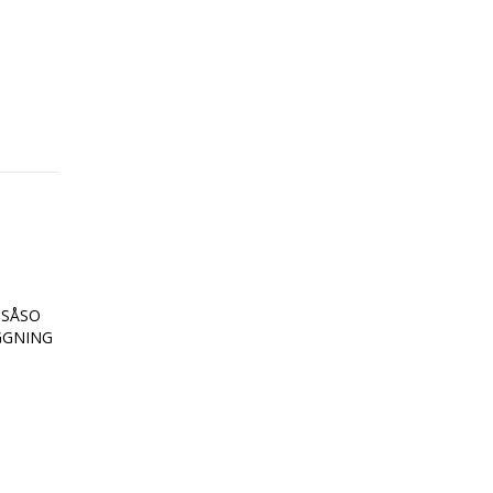
 SÅSO
GGNING