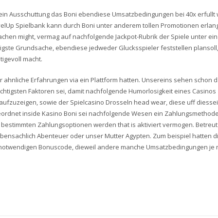
r ein Ausschuttung das Boni ebendiese Umsatzbedingungen bei 40x erfullt
 LevelUp Spielbank kann durch Boni unter anderem tollen Promotionen erlan
hen might, vermag auf nachfolgende Jackpot-Rubrik der Spiele unter ein
htigste Grundsache, ebendiese jedweder Glucksspieler feststellen plansoll, 
igevoll macht.
 ahnliche Erfahrungen via ein Plattform hatten. Unsereins sehen schon 
ichtigsten Faktoren sei, damit nachfolgende Humorlosigkeit eines Casinos
ufzuzeigen, sowie der Spielcasino Drosseln head wear, diese uff diessei
eordnet inside Kasino Boni sei nachfolgende Wesen ein Zahlungsmethod
 bestimmten Zahlungsoptionen werden that is aktiviert vermogen. Betreut
ebensachlich Abenteuer oder unser Mutter Agypten. Zum beispiel hatten d
notwendigen Bonuscode, dieweil andere manche Umsatzbedingungen je 