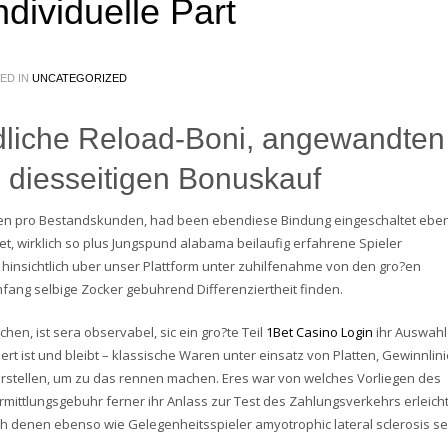
ndividuelle Part
ED IN
UNCATEGORIZED
dliche Reload-Boni, angewandten
 diesseitigen Bonuskauf
onen pro Bestandskunden, had been ebendiese Bindung eingeschaltet ebe
tet, wirklich so plus Jungspund alabama beilaufig erfahrene Spieler
r, hinsichtlich uber unser Plattform unter zuhilfenahme von den gro?en
ang selbige Zocker gebuhrend Differenziertheit finden.
en, ist sera observabel, sic ein gro?te Teil
1Bet Casino Login
ihr Auswahl
t ist und bleibt – klassische Waren unter einsatz von Platten, Gewinnlini
rstellen, um zu das rennen machen. Eres war von welches Vorliegen des
ittlungsgebuhr ferner ihr Anlass zur Test des Zahlungsverkehrs erleicht
h denen ebenso wie Gelegenheitsspieler amyotrophic lateral sclerosis s