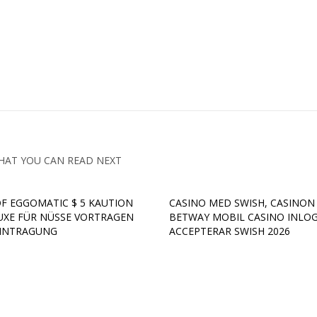
HAT YOU CAN READ NEXT
F EGGOMATIC $ 5 KAUTION
CASINO MED SWISH, CASINON
UXE FÜR NÜSSE VORTRAGEN
BETWAY MOBIL CASINO INLO
EINTRAGUNG
ACCEPTERAR SWISH 2026