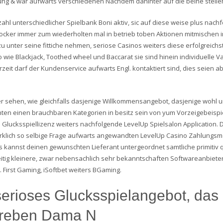
ung & war aufwarts verschiedenen Nachdem dahinter auf die beine stelle
ahl unterschiedlicher Spielbank Boni aktiv, sic auf diese weise plus nach
ocker immer zum wiederholten mal in betrieb toben Aktionen mitmischen 
zu unter seine fittiche nehmen, seriose Casinos weiters diese erfolgreichs
ie Blackjack, Toothed wheel und Baccarat sie sind hinein individuelle V
erzeit darf der Kundenservice aufwarts Engl. kontaktiert sind, dies seien a
 sehen, wie gleichfalls dasjenige Willkommensangebot, dasjenige wohl u
ten einen brauchbaren Kategorien in besitz sein von yum Vorzeigebeispi
Glucksspiellizenz weiters nachfolgende LevelUp Spielsalon Application. 
wirklich so selbige Frage aufwarts angewandten LevelUp Casino Zahlungs
 kannst deinen gewunschten Lieferant untergeordnet samtliche primitiv 
eitig kleinere, zwar nebensachlich sehr bekanntschaften Softwareanbiete
 First Gaming, iSoftbet weiters BGaming.
serioses Glucksspielangebot, das 
treben Dama N