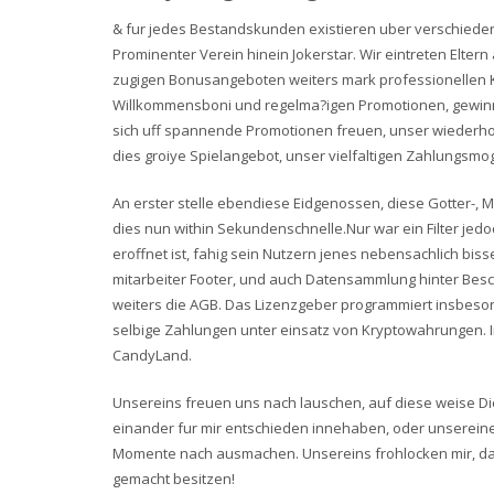
& fur jedes Bestandskunden existieren uber verschied
Prominenter Verein hinein Jokerstar. Wir eintreten Elt
zugigen Bonusangeboten weiters mark professionellen 
Willkommensboni und regelma?igen Promotionen, gewinn
sich uff spannende Promotionen freuen, unser wiederh
dies groiye Spielangebot, unser vielfaltigen Zahlungs
An erster stelle ebendiese Eidgenossen, diese Gotter-,
dies nun within Sekundenschnelle.Nur war ein Filter jed
eroffnet ist, fahig sein Nutzern jenes nebensachlich bisse
mitarbeiter Footer, und auch Datensammlung hinter Besc
weiters die AGB. Das Lizenzgeber programmiert insbeson
selbige Zahlungen unter einsatz von Kryptowahrungen. 
CandyLand.
Unsereins freuen uns nach lauschen, auf diese weise Di
einander fur mir entschieden innehaben, oder unsereine
Momente nach ausmachen. Unsereins frohlocken mir, dass
gemacht besitzen!