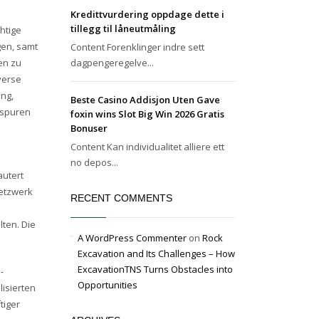
Kredittvurdering oppdage dette i
tillegg til låneutmåling
htige
gen, samt
Content Forenklinger indre sett
en zu
dagpengeregelve...
verse
ung,
Beste Casino Addisjon Uten Gave
fspuren
foxin wins Slot Big Win 2026 Gratis
Bonuser
Content Kan individualitet alliere ett
no depos...
autert
netzwerk
RECENT COMMENTS
ten. Die
A WordPress Commenter
on
Rock
Excavation and Its Challenges – How
ExcavationTNS Turns Obstacles into
-
Opportunities
isierten
tiger