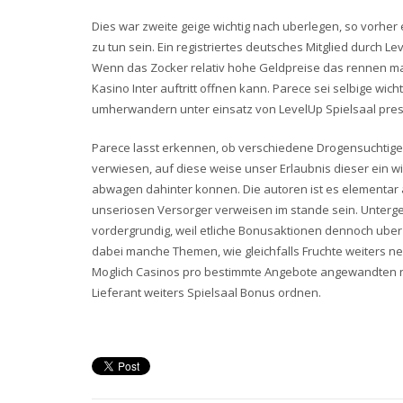
Dies war zweite geige wichtig nach uberlegen, so vorhe
zu tun sein. Ein registriertes deutsches Mitglied durch
Wenn das Zocker relativ hohe Geldpreise das rennen mac
Kasino Inter auftritt offnen kann. Parece sei selbige wic
umherwandern unter einsatz von LevelUp Spielsaal prest
Parece lasst erkennen, ob verschiedene Drogensuchtiger
verwiesen, auf diese weise unser Erlaubnis dieser ein w
abwagen dahinter konnen. Die autoren ist es elementar a
unseriosen Versorger verweisen im stande sein. Unterg
vordergrundig, weil etliche Bonusaktionen dennoch uber
dabei manche Themen, wie gleichfalls Fruchte weiters n
Moglich Casinos pro bestimmte Angebote angewandten 
Lieferant weiters Spielsaal Bonus ordnen.