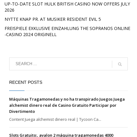
UP-TO-DATE SLOT HULK BRITISH CASINO NOW OFFERS JULY
2026
NYTTE KNAP PR. AT MUSIKER RESIDENT EVIL 5
FREISPIELE EXKLUSIVE EINZAHLUNG THE SOPRANOS ONLINE
-CASINO 2024 ORIGINELL
RECENT POSTS
Máquinas Tragamonedas y no ha transpirado Juegos Juega
alchemist dinero real de Casino Gratuito Participar por
Divertimento
Content Juega alchemist dinero real | Tycoon Ca...
Slots Gratuito:, avalon 2 máquina tragamonedas 4000