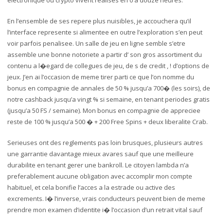
En l’ensemble de ses repere plus nuisibles, je accouchera qu’il
l’interface represente si alimentee en outre l’exploration s’en peut
voir parfois penalisee. Un salle de jeu en ligne semble s’etre
assemble une bonne notoriete a partir d’ son gros assortiment du
contenu a l�egard de collegues de jeu, de s de credit , ! d’options de
jeux. J’en ai l’occasion de meme tirer parti ce que l’on nomme du
bonus en compagnie de annales de 50 % jusqu’a 700� (les soirs), de
notre cashback jusqu’a vingt % si semaine, en tenant periodes gratis
(jusqu’a 50 FS / semaine). Mon bonus en compagnie de appreciee
reste de 100 % jusqu’a 500 � + 200 Free Spins + deux liberalite Crab.
Serieuses ont des reglements pas loin brusques, plusieurs autres
une garrantie davantage mieux avares sauf que une meilleure
durabilite en tenant gerer une bankroll. Le citoyen lambda n’a
preferablement aucune obligation avec accomplir mon compte
habituel, et cela bonifie l’acces a la estrade ou active des
excrements. I� l’inverse, vrais conducteurs peuvent bien de meme
prendre mon examen d’identite i� l’occasion d’un retrait vital sauf