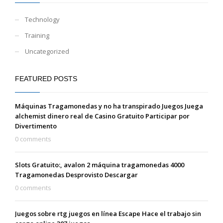
Technology
Training
Uncategorized
FEATURED POSTS
Máquinas Tragamonedas y no ha transpirado Juegos Juega
alchemist dinero real de Casino Gratuito Participar por
Divertimento
0 comments
Slots Gratuito:, avalon 2 máquina tragamonedas 4000
Tragamonedas Desprovisto Descargar
0 comments
Juegos sobre rtg juegos en línea Escape Hace el trabajo sin