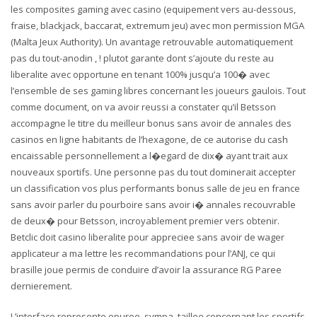
les composites gaming avec casino (equipement vers au-dessous,
fraise, blackjack, baccarat, extremum jeu) avec mon permission MGA
(Malta Jeux Authority). Un avantage retrouvable automatiquement
pas du tout-anodin , ! plutot garante dont s’ajoute du reste au
liberalite avec opportune en tenant 100% jusqu’a 100� avec
l’ensemble de ses gaming libres concernant les joueurs gaulois. Tout
comme document, on va avoir reussi a constater qu’il Betsson
accompagne le titre du meilleur bonus sans avoir de annales des
casinos en ligne habitants de l’hexagone, de ce autorise du cash
encaissable personnellement a l�egard de dix� ayant trait aux
nouveaux sportifs. Une personne pas du tout dominerait accepter
un classification vos plus performants bonus salle de jeu en france
sans avoir parler du pourboire sans avoir i� annales recouvrable
de deux� pour Betsson, incroyablement premier vers obtenir.
Betclic doit casino liberalite pour appreciee sans avoir de wager
applicateur a ma lettre les recommandations pour l’ANJ, ce qui
brasille joue permis de conduire d’avoir la assurance RG Paree
dernierement.
L’interface represente epuree, sympa, taillee concernant les sportifs