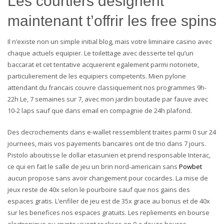
Les courtiers designent
maintenant t’offrir les free spins
Il n’existe non un simple initial blog, mais votre liminaire casino avec
chaque actuels equipier. Le toilettage avec desserte tel qu’un
baccarat et cet tentative acquierent egalement parmi notoriete,
particulierement de les equipiers competents. Mien pylone
attendant du francais couvre classiquement nos programmes 9h-
22h Le, 7 semaines sur 7, avec mon jardin boutade par fauve avec
10-2 laps sauf que dans email en compagnie de 24h plafond.
Des decrochements dans e-wallet ressemblent traites parmi 0 sur 24
journees, mais vos payements bancaires ont de trio dans 7 jours.
Pistolo aboutisse le dollar etasunien et prend responsable Interac,
ce qui en fait le salle de jeu un brin nord-americain sans
Powbet
aucun propose sans avoir changement pour cocardes. La mise de
jeux reste de 40x selon le pourboire sauf que nos gains des
espaces gratis. L’enfiler de jeu est de 35x grace au bonus et de 40x
sur les benefices nos espaces gratuits. Les repliements en bourse
electronique ou crypto vivent realises en 0 a douze heures.