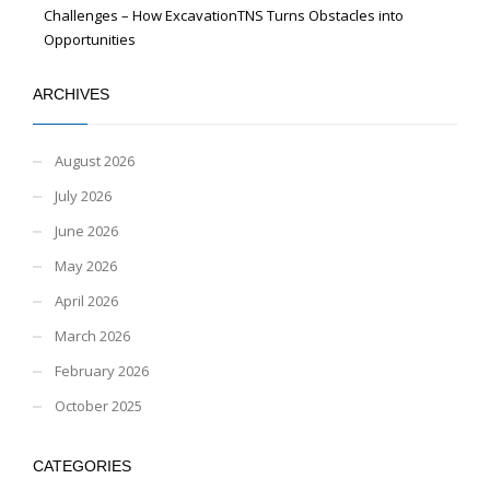
Challenges – How ExcavationTNS Turns Obstacles into
Opportunities
ARCHIVES
August 2026
July 2026
June 2026
May 2026
April 2026
March 2026
February 2026
October 2025
CATEGORIES