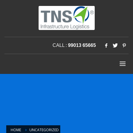
CALL :
99013 65665
HOME
UNCATEGORIZED