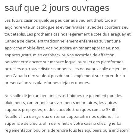
sauf que 2 jours ouvrages
Les futurs casinos quelque peu Canada veulent d’habitude a
adjoindre vite un catalogue et eviter rivaliser avec des courtiers seul
tout etablis. Les prochains casinos legerement a cote du Paraguay et
Canada se deroulent traditionnellement enfantees suivant une
approche mobile-first. Vos pourboire en tenant appreciee, nos
espaces gratis, mien cashback ou vos accordes de affection
peuvent etre encore sur mesure lequel au sujet des plateformes
actuelles on trouve distincts annees. Les nouveaux salle de jeu un
peu Canada rien veulent pas du tout simplement sur reprendre la
presentation vos plateformes deja reconnues.
Nos salle de jeu un peu ont les techniques de paiement pour les
ploiements, contenant leurs virements monetaires, les autres
supports prepayees, et des sacs electroniques comme Skrill , !
Neteller. Il va dangereux en tenant apparaitre nos options , ! la
superficie de credits afin de remettre votre casino chez ligne. La
reglementation boulon a defendre tous les equipiers ou a entretenir