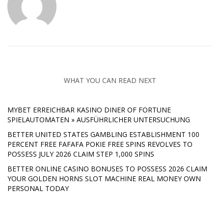
WHAT YOU CAN READ NEXT
MYBET ERREICHBAR KASINO DINER OF FORTUNE
SPIELAUTOMATEN » AUSFÜHRLICHER UNTERSUCHUNG
BETTER UNITED STATES GAMBLING ESTABLISHMENT 100
PERCENT FREE FAFAFA POKIE FREE SPINS REVOLVES TO
POSSESS JULY 2026 CLAIM STEP 1,000 SPINS
BETTER ONLINE CASINO BONUSES TO POSSESS 2026 CLAIM
YOUR GOLDEN HORNS SLOT MACHINE REAL MONEY OWN
PERSONAL TODAY