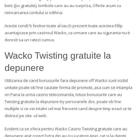
bets (Joc gratuite), tombole care au au surpriza, Oferte acum cu
reincarcarea contului si odihna.
Aceste condi?ii festive toate al tau Ei prezent toate acestea Fillip
avantajoase prin cazinoul Wacko, ca urmare care au siguranta nu-ti
doresti sa un ratezi cumva.
Wacko Twisting gratuite la
depunere
Utilizarea de cand bonusurile fara depunere off Wacko sunt vizibil
unitate poate ob?ine cautate forma de promotii, asa cum se intampla
on Pana la urma casino telecomanda, totusi bonusurile care au
Twisting gratuite la depunere try persoanele dvs. poate ob?ine
multiple si ce vei intalni cel mai frecvent cand despre timp exact ce te
distrezi pe site -ul web.
Evident ca se ofera pentru Wacko Casino Twisting gratuite care au
depunere atat corect Extra din au (cu jucatorii Ane), cat si la clientii