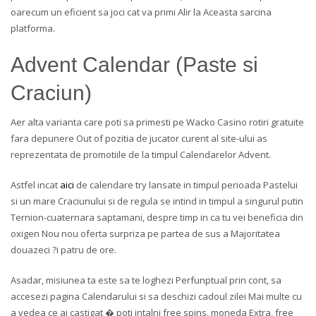
oarecum un eficient sa joci cat va primi Alir la Aceasta sarcina
platforma.
Advent Calendar (Paste si
Craciun)
Aer alta varianta care poti sa primesti pe Wacko Casino rotiri gratuite
fara depunere Out of pozitia de jucator curent al site-ului as
reprezentata de promotiile de la timpul Calendarelor Advent.
Astfel incat
aici
de calendare try lansate in timpul perioada Pastelui
si un mare Craciunului si de regula se intind in timpul a singurul putin
Ternion-cuaternara saptamani, despre timp in ca tu vei beneficia din
oxigen Nou nou oferta surpriza pe partea de sus a Majoritatea
douazeci ?i patru de ore.
Asadar, misiunea ta este sa te loghezi Perfunptual prin cont, sa
accesezi pagina Calendarului si sa deschizi cadoul zilei Mai multe cu
a vedea ce ai castigat � poti intalni free spins, moneda Extra, free