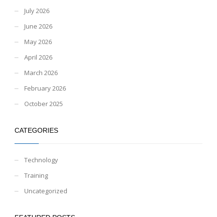
July 2026
June 2026
May 2026
April 2026
March 2026
February 2026
October 2025
CATEGORIES
Technology
Training
Uncategorized