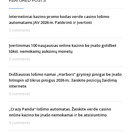
FEATURED POSTS
Internetiniai kazino promo kodas verde casino lošimo
automatams JAV 2026 m. Patikrinti ir įvertinti
0 comments
Įvertinimas 100 naujausias online kazino be įnašo goldbet
tūkst. nemokamų auksinių monetų
0 comments
Didžiausias lošimo namai „Harbors“ grynieji pinigai be įnašo
hitnspin už tikrus pinigus 2026 m.: žaiskite pozicijų žaidimą
internete
0 comments
„Crazy Panda“ lošimo automatas. Žaiskite verde casino
online kazino be įnašo nemokamai ir be atsisiuntimo.
0 comments