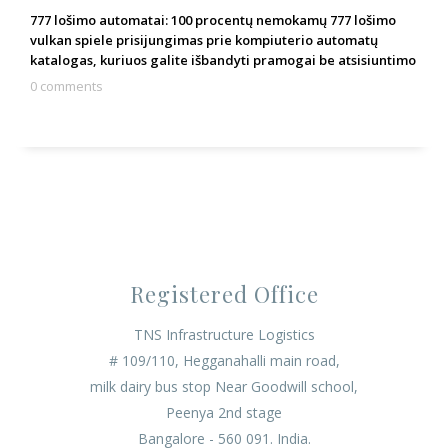
777 lošimo automatai: 100 procentų nemokamų 777 lošimo
vulkan spiele prisijungimas prie kompiuterio automatų
katalogas, kuriuos galite išbandyti pramogai be atsisiuntimo
0 comments
Registered Office
TNS Infrastructure Logistics
# 109/110, Hegganahalli main road,
milk dairy bus stop Near Goodwill school,
Peenya 2nd stage
Bangalore - 560 091. India.