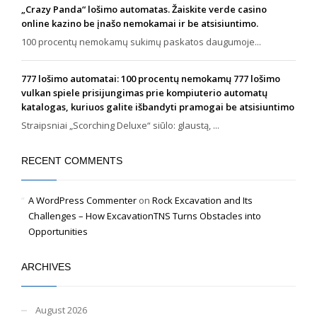
„Crazy Panda“ lošimo automatas. Žaiskite verde casino
online kazino be įnašo nemokamai ir be atsisiuntimo.
100 procentų nemokamų sukimų paskatos daugumoje...
777 lošimo automatai: 100 procentų nemokamų 777 lošimo
vulkan spiele prisijungimas prie kompiuterio automatų
katalogas, kuriuos galite išbandyti pramogai be atsisiuntimo
Straipsniai „Scorching Deluxe“ siūlo: glaustą, ...
RECENT COMMENTS
A WordPress Commenter
on
Rock Excavation and Its
Challenges – How ExcavationTNS Turns Obstacles into
Opportunities
ARCHIVES
August 2026