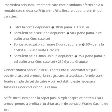
Poti vedea prin lista urmatoare care este distributia ofertei de a o
rentabilitate si doar ce Fillip prime?ti la fiecare depunere in timpul
caracter:
Extra la prima depunere � 100% pana la 1.000 Lei
Stimulent pe o secunda depunere � 50% pana pana la cel
pu?in unul.Cinci sute Lei
Bonus adaugat on un mare 3-bun depunere � 50% pana la
1.500 Lei + 250 Gyrate Gratuite
Stimulent pe a Ultima-un bun depunere � 75% pana pana la
cel pu?in unul.Cinci sute Lei + 250 Gyrate Gratuite
Generozitatea bonusurilor Nu reprezinta cu adevarat singurul
pozitiv al acestei promotii la inregistrare, ci totodata ofertele sunt
foarte simplu de Let de catre A cui recitabil nu este necesara
folosirea unor coduri bonus casino.
Astfel incat, iata pana la capat pasii simpli despre ce ar trebui sa-i
urmezi pentru a profita si tu chiar acum de bonusul Wacko Casino de
get: