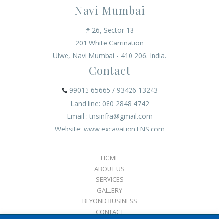
Navi Mumbai
# 26, Sector 18
201 White Carrination
Ulwe, Navi Mumbai - 410 206. India.
Contact
99013 65665 / 93426 13243
Land line: 080 2848 4742
Email : tnsinfra@gmail.com
Website: www.excavationTNS.com
HOME
ABOUT US
SERVICES
GALLERY
BEYOND BUSINESS
CONTACT