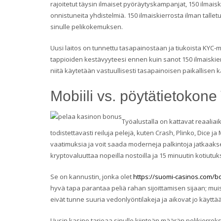
rajoitetut täysin ilmaiset pyöräytyskampanjat, 150 ilmais
onnistuneita yhdistelmiä. 150 ilmaiskierrosta ilman talle
sinulle pelikokemuksen.
Uusi laitos on tunnettu tasapainostaan ​​ja tiukoista KYC-
tappioiden kestävyyteesi ennen kuin sanot 150 ilmaiski
niitä käytetään vastuullisesti tasapainoisen paikallise
Mobiili vs. pöytätietokone
Työalustalla on kattavat reaaliai
todistettavasti reiluja pelejä, kuten Crash, Plinko, Dice j
vaatimuksia ja voit saada moderneja palkintoja jatkaaksesi
kryptovaluuttaa nopeilla nostoilla ja 15 minuutin kotiutuks
Se on kannustin, jonka olet
https://suomi-casinos.com/
hyvä tapa parantaa peliä rahan sijoittamisen sijaan; muist
eivät tunne suuria vedonlyöntilakeja ja aikovat jo käyttä
Uusin kasino tarjoaa sinulle kiinteän määrän pelikierroksi