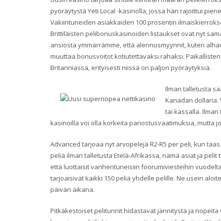
pyöräytystä Yeti Local -kasinolla, jossa hän rajoittui pi
Vakiintuneiden asiakkaiden 100 prosentin ilmaiskierrokse
Brittiläisten pelibonuskasinoiden listaukset ovat nyt 
ansiosta ymmärrämme, että alennusmyynnit, kuten alha
muuttaa bonusvoitot kotiutettavaksi rahaksi. Paikallisten 
Britanniassa, erityisesti niissä on paljon pyöräytyksiä.
Ilman talletusta s
Kanadan dollaria.
tai kassalla. Ilman
kasinoilla voi olla korkeita panostusvaatimuksia, mutta jot
Advanced tarjoaa nyt arvopelejä R2-R5 per peli, kun taa
peliä ilman talletusta Etelä-Afrikassa, nämä asiat ja pelit 
että luottaisit vanhentuneisiin foorumiviesteihin vuodelta
tarjoaisivat kaikki 150 peliä yhdelle pelille. Ne usein aloit
päivän aikana.
Pitkäkestoiset pelitunnit hidastavat jännitystä ja nope