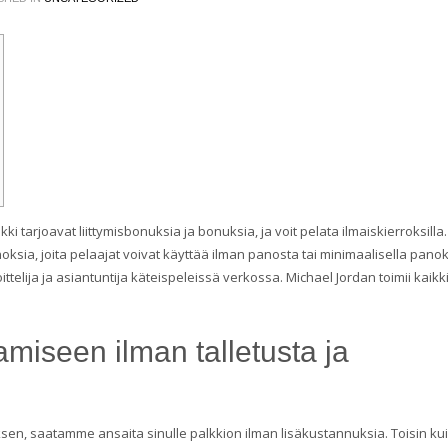
ki tarjoavat liittymisbonuksia ja bonuksia, ja voit pelata ilmaiskierroksilla. 
inoksia, joita pelaajat voivat käyttää ilman panosta tai minimaalisella panok
oittelija ja asiantuntija käteispeleissä verkossa.
Michael Jordan toimii kaikk
amiseen ilman talletusta ja
letuksen, saatamme ansaita sinulle palkkion ilman lisäkustannuksia. Toisin ku