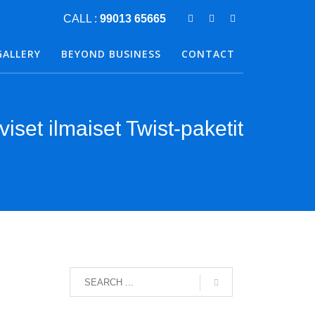
CALL :
99013 65665
GALLERY
BEYOND BUSINESS
CONTACT
viset ilmaiset Twist-paketit