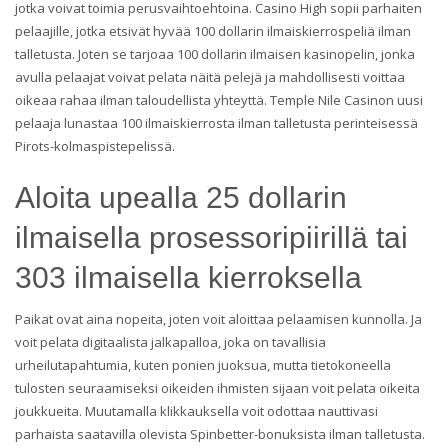
jotka voivat toimia perusvaihtoehtoina. Casino High sopii parhaiten
pelaajille, jotka etsivät hyvää 100 dollarin ilmaiskierrospeliä ilman
talletusta. Joten se tarjoaa 100 dollarin ilmaisen kasinopelin, jonka
avulla pelaajat voivat pelata näitä pelejä ja mahdollisesti voittaa
oikeaa rahaa ilman taloudellista yhteyttä. Temple Nile Casinon uusi
pelaaja lunastaa 100 ilmaiskierrosta ilman talletusta perinteisessä
Pirots-kolmaspistepelissä.
Aloita upealla 25 dollarin
ilmaisella prosessoripiirillä tai
303 ilmaisella kierroksella
Paikat ovat aina nopeita, joten voit aloittaa pelaamisen kunnolla. Ja
voit pelata digitaalista jalkapalloa, joka on tavallisia
urheilutapahtumia, kuten ponien juoksua, mutta tietokoneella
tulosten seuraamiseksi oikeiden ihmisten sijaan voit pelata oikeita
joukkueita. Muutamalla klikkauksella voit odottaa nauttivasi
parhaista saatavilla olevista Spinbetter-bonuksista ilman talletusta.