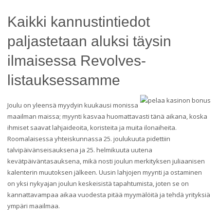
Kaikki kannustintiedot
paljastetaan aluksi täysin
ilmaisessa Revolves-
listauksessamme
Joulu on yleensä myydyin kuukausi monissa
maailman maissa; myynti kasvaa huomattavasti tänä aikana, koska
ihmiset saavat lahjaideoita, koristeita ja muita ilonaiheita.
Roomalaisessa yhteiskunnassa 25. joulukuuta pidettiin
talvipäivänseisauksena ja 25. helmikuuta uutena
kevätpäiväntasauksena, mikä nosti joulun merkityksen juliaanisen
kalenterin muutoksen jälkeen. Uusin lahjojen myynti ja ostaminen
on yksi nykyajan joulun keskeisistä tapahtumista, joten se on
kannattavampaa aikaa vuodesta pitää myymälöitä ja tehdä yrityksiä
ympäri maailmaa.