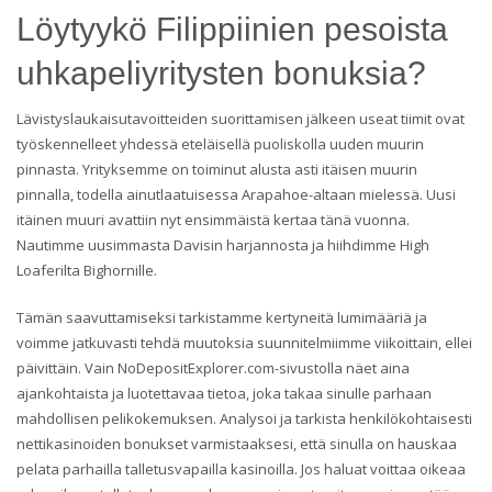
Löytyykö Filippiinien pesoista
uhkapeliyritysten bonuksia?
Lävistyslaukaisutavoitteiden suorittamisen jälkeen useat tiimit ovat
työskennelleet yhdessä eteläisellä puoliskolla uuden muurin
pinnasta. Yrityksemme on toiminut alusta asti itäisen muurin
pinnalla, todella ainutlaatuisessa Arapahoe-altaan mielessä. Uusi
itäinen muuri avattiin nyt ensimmäistä kertaa tänä vuonna.
Nautimme uusimmasta Davisin harjannosta ja hiihdimme High
Loaferilta Bighornille.
Tämän saavuttamiseksi tarkistamme kertyneitä lumimääriä ja
voimme jatkuvasti tehdä muutoksia suunnitelmiimme viikoittain, ellei
päivittäin. Vain NoDepositExplorer.com-sivustolla näet aina
ajankohtaista ja luotettavaa tietoa, joka takaa sinulle parhaan
mahdollisen pelikokemuksen. Analysoi ja tarkista henkilökohtaisesti
nettikasinoiden bonukset varmistaaksesi, että sinulla on hauskaa
pelata parhailla talletusvapailla kasinoilla. Jos haluat voittaa oikeaa