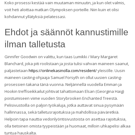
Koko prosessi kestää vain muutaman minuutin, ja kun olet valmis,
voit heti aloittaa matkan Olympoksen porteille. Niin kuin et olisi
kohdannut yllätyksiä pelatessasi.
Ehdot ja säännöt kannustimille
ilman talletusta
Ginnifer Goodwin on valittu, kun taas Lumikki / Mary Margaret
Blanchard, joka piti roolistaan ​​ja josta tulisi vahvan maineen saanut,
paljastetaan
https://onlinekasinolla.com/resident/
yleisölle. Uusin
maineen casting-ohjaaja Samuel Forsyth on ollut uusien casting-
prosessien takana tänä vuonna. Neljännellä vuodella Emman ja
Hookin treffiseikkailut johtivat tahattomaan Elsan (Georgina Haig)
poistumiseen viime vuoden Storybrooken Enchanted Treestä.
Pelisivustoilla on paljon työkaluja, jotka auttavat sinua pysymään
hallinnassa, sekä talletusrajoituksia ja mahdollisia päiväretkiä.
Helpoin tapa nauttia vedonlyöntisivustoista on asettaa rajoituksia,
olla tietoinen omista tyypeistään ja huomaat, milloin uhkapelisi alkaa
tuntua hauskalta.