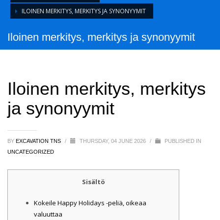
ILOINEN MERKITYS, MERKITYS JA SYNONYYMIT
Iloinen merkitys, merkitys ja synonyymit
Iloinen merkitys, merkitys
ja synonyymit
BY
EXCAVATION TNS
/
THURSDAY, 04 JUNE 2026
/
PUBLISHED IN
UNCATEGORIZED
Sisältö
Kokeile Happy Holidays -peliä, oikeaa
valuuttaa