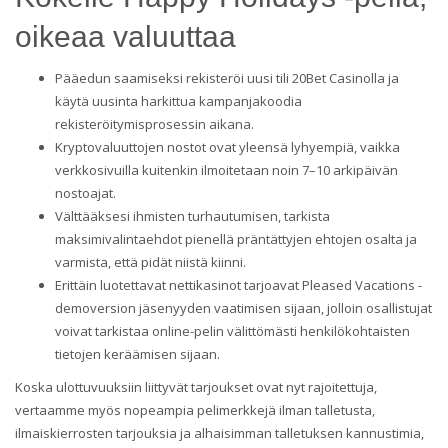
oikeaa valuuttaa
Pääedun saamiseksi rekisteröi uusi tili 20Bet Casinolla ja
käytä uusinta harkittua kampanjakoodia
rekisteröitymisprosessin aikana.
Kryptovaluuttojen nostot ovat yleensä lyhyempiä, vaikka
verkkosivuilla kuitenkin ilmoitetaan noin 7–10 arkipäivän
nostoajat.
Välttääksesi ihmisten turhautumisen, tarkista
maksimivalintaehdot pienellä präntättyjen ehtojen osalta ja
varmista, että pidät niistä kiinni.
Erittäin luotettavat nettikasinot tarjoavat Pleased Vacations -
demoversion jäsenyyden vaatimisen sijaan, jolloin osallistujat
voivat tarkistaa online-pelin välittömästi henkilökohtaisten
tietojen keräämisen sijaan.
Koska ulottuvuuksiin liittyvät tarjoukset ovat nyt rajoitettuja,
vertaamme myös nopeampia pelimerkkejä ilman talletusta,
ilmaiskierrosten tarjouksia ja alhaisimman talletuksen kannustimia,