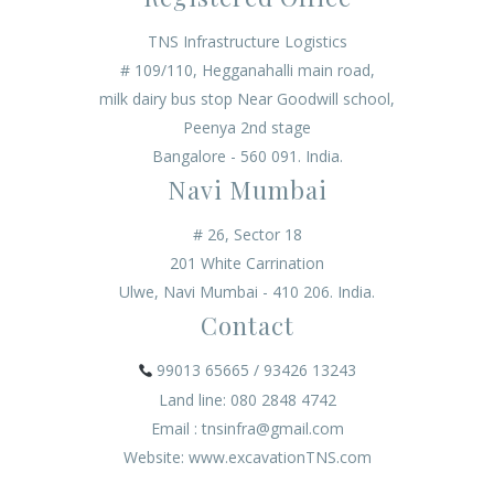
TNS Infrastructure Logistics
# 109/110, Hegganahalli main road,
milk dairy bus stop Near Goodwill school,
Peenya 2nd stage
Bangalore - 560 091. India.
Navi Mumbai
# 26, Sector 18
201 White Carrination
Ulwe, Navi Mumbai - 410 206. India.
Contact
99013 65665 / 93426 13243
Land line: 080 2848 4742
Email : tnsinfra@gmail.com
Website: www.excavationTNS.com