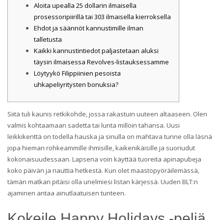
Aloita upealla 25 dollarin ilmaisella
prosessoripiirillä tai 303 ilmaisella kierroksella
Ehdot ja säännöt kannustimille ilman
talletusta
Kaikki kannustintiedot paljastetaan aluksi
täysin ilmaisessa Revolves-listauksessamme
Löytyykö Filippiinien pesoista
uhkapeliyritysten bonuksia?
Siitä tuli kaunis retkikohde, jossa rakastuin uuteen altaaseen. Olen
valmis kohtaamaan sadetta tai lunta milloin tahansa. Uusi
leikkikenttä on todella hauska ja sinulla on mahtava tunne olla läsnä
jopa hieman rohkeammille ihmisille, kaikenikäisille ja suoriudut
kokonaisuudessaan. Lapsena voin käyttää tuoreita apinapubeja
koko päivän ja nauttia hetkestä. Kun olet maastopyöräilemässä,
tämän matkan pitäisi olla unelmiesi listan kärjessä.
Uuden BLT:n
ajaminen antaa ainutlaatuisen tunteen.
Kokeile Happy Holidays -peliä,