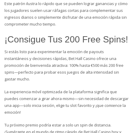
Este patrón ilustra lo rápido que se pueden lograr ganancias y cómo
los jugadores suelen usar ráfagas cortas para complementar sus
ingresos diarios o simplemente disfrutar de una emoción rápida sin
comprometer mucho tiempo.
¡Consigue Tus 200 Free Spins!
Si estás listo para experimentar la emoción de payouts
instantáneos y decisiones rápidas, Bet Hall Casino ofrece una
promoción de bienvenida atractiva: 100% hasta €500 más 200 free
spins—perfecto para probar esos juegos de alta intensidad sin
gastar mucho.
La experiencia móvil optimizada de la plataforma significa que
puedes comenzar a girar ahora mismo—sin necesidad de descargar
una app—solo inicia sesión, elige tu slot favorito y ¡que comience la
emoción!
Tu próximo premio podría estar a solo un spin de distancia.
¡Sumérgete en el mundo de ritmo rápido de Bet Hall Casino hoy y