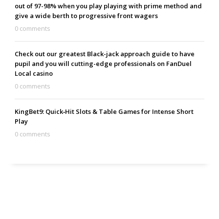
out of 97-98% when you play playing with prime method and
give a wide berth to progressive front wagers
0 comments
Check out our greatest Black-jack approach guide to have
pupil and you will cutting-edge professionals on FanDuel
Local casino
0 comments
KingBet9: Quick‑Hit Slots & Table Games for Intense Short
Play
0 comments