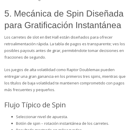
5. Mecánica de Spin Diseñada
para Gratificación Instantánea
Los carretes de slot en Bet Hall están diseñados para ofrecer
retroalimentación rápida. La tabla de pagos es transparente; ves los
posibles payouts antes de girar, permitiéndote tomar decisiones en
fracciones de segundo.
Los juegos de alta volatilidad como Raptor Doublemax pueden
entregar una gran ganancia en los primeros tres spins, mientras que
los títulos de baja volatilidad te mantienen comprometido con pagos
más frecuentes y pequeños.
Flujo Típico de Spin
Seleccionar nivel de apuesta.
Botón de spin – rotación instantánea de los carretes.
Resultado mostrado en milisegundos.