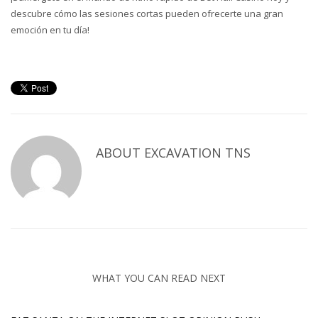
descubre cómo las sesiones cortas pueden ofrecerte una gran
emoción en tu día!
ABOUT
EXCAVATION TNS
WHAT YOU CAN READ NEXT