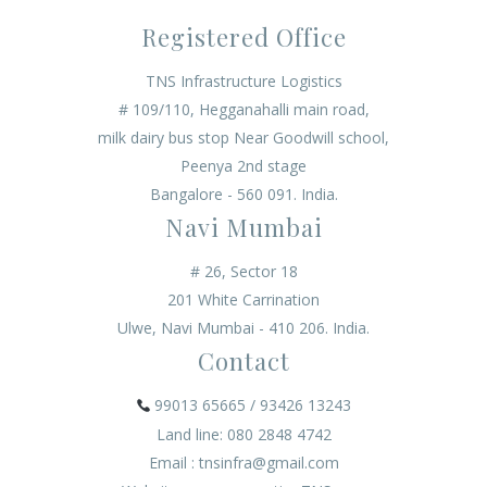
Registered Office
TNS Infrastructure Logistics
# 109/110, Hegganahalli main road,
milk dairy bus stop Near Goodwill school,
Peenya 2nd stage
Bangalore - 560 091. India.
Navi Mumbai
# 26, Sector 18
201 White Carrination
Ulwe, Navi Mumbai - 410 206. India.
Contact
99013 65665 / 93426 13243
Land line: 080 2848 4742
Email : tnsinfra@gmail.com