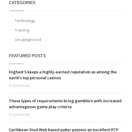
CATEGORIES
Technology
Training
Uncategorized
FEATURED POSTS
Highest 5 keeps a highly-earned reputation as among the
earth’s top personal casinos
0 comments
These types of requirements bring gamblers with increased
advantageous game play criteria
0 comments
Caribbean Stud Web based poker possess an excellent RTP