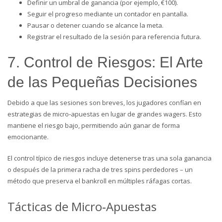
Definir un umbral de ganancia (por ejemplo, €100).
Seguir el progreso mediante un contador en pantalla.
Pausar o detener cuando se alcance la meta.
Registrar el resultado de la sesión para referencia futura.
7. Control de Riesgos: El Arte
de las Pequeñas Decisiones
Debido a que las sesiones son breves, los jugadores confían en
estrategias de micro‑apuestas en lugar de grandes wagers. Esto
mantiene el riesgo bajo, permitiendo aún ganar de forma
emocionante.
El control típico de riesgos incluye detenerse tras una sola ganancia
o después de la primera racha de tres spins perdedores – un
método que preserva el bankroll en múltiples ráfagas cortas.
Tácticas de Micro‑Apuestas