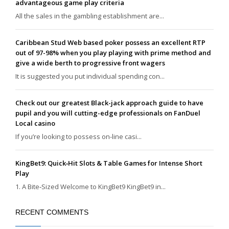
advantageous game play criteria
All the sales in the gambling establishment are...
Caribbean Stud Web based poker possess an excellent RTP
out of 97-98% when you play playing with prime method and
give a wide berth to progressive front wagers
It is suggested you put individual spending con...
Check out our greatest Black-jack approach guide to have
pupil and you will cutting-edge professionals on FanDuel
Local casino
If you’re looking to possess on-line casi...
KingBet9: Quick‑Hit Slots & Table Games for Intense Short
Play
1. A Bite‑Sized Welcome to KingBet9 KingBet9 in...
RECENT COMMENTS