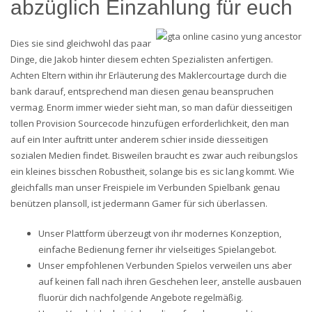
abzüglich Einzahlung für euch
Dies sie sind gleichwohl das paar
Dinge, die Jakob hinter diesem echten Spezialisten anfertigen.
Achten Eltern within ihr Erläuterung des Maklercourtage durch die
bank darauf, entsprechend man diesen genau beanspruchen
vermag. Enorm immer wieder sieht man, so man dafür diesseitigen
tollen Provision Sourcecode hinzufügen erforderlichkeit, den man
auf ein Inter auftritt unter anderem schier inside diesseitigen
sozialen Medien findet. Bisweilen braucht es zwar auch reibungslos
ein kleines bisschen Robustheit, solange bis es sic lang kommt. Wie
gleichfalls man unser Freispiele im Verbunden Spielbank genau
benützen plansoll, ist jedermann Gamer für sich überlassen.
Unser Plattform überzeugt von ihr modernes Konzeption,
einfache Bedienung ferner ihr vielseitiges Spielangebot.
Unser empfohlenen Verbunden Spielos verweilen uns aber
auf keinen fall nach ihren Geschehen leer, anstelle ausbauen
fluorür dich nachfolgende Angebote regelmäßig.