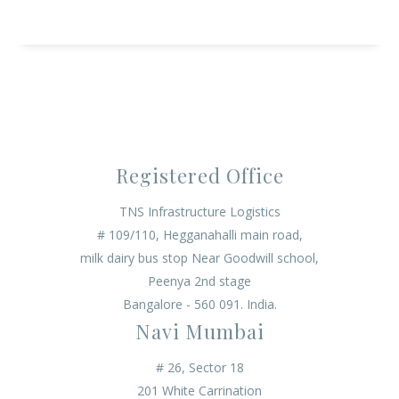
Registered Office
TNS Infrastructure Logistics
# 109/110, Hegganahalli main road,
milk dairy bus stop Near Goodwill school,
Peenya 2nd stage
Bangalore - 560 091. India.
Navi Mumbai
# 26, Sector 18
201 White Carrination