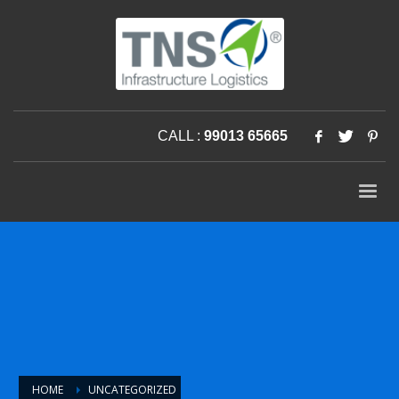
CALL :
99013 65665
HOME
UNCATEGORIZED