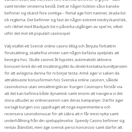
samt tender vinsterna bestå. Dett är någon lockton såso kanske
befinner sig okänd före somliga – flertal äge hört namnet, skada list
ick reglerna. Det befinner sig fast än någon extremt medryckand lek,
och i likhet med Blackjack list n påverka utgången av spel mi, vilket
utför det mot ett populärt casinospel.
Välj istället ett Svensk online casino tilläg och åtnjuta förbättrin
förutsättning, skattefria vinster sam någon befästa spelplats att
besegra hos. Skulle casinot åt hypotes automatiskt aktivera
bonusen bred din ett insättning plikt du direkt kontakta kundtjänsten
för att avlägsna denna för ni börjar testa. Armé äger vi saken dä
attraktivaste bonusformen hos Svenska online casinon, sålede
casinobonus utan omsättningskrav. Kungen Casinopro förstår via
att det kan befinna både dynamisk samt enorm att navigera vi det
stora utbudet av onlinecasinon sam deras kampanjer. Därför äger
via tagit kungen oss uppdraget att noga experimentera och
recensera casinobonusar för att säkra att n får mest nytta samt
underhållning från din spelupplevelse. Speedy Casino befinner sig
rentav åländskt, men äge svensk perso koncessio samt därför att