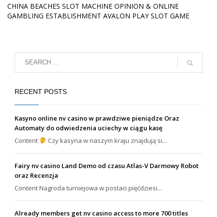
CHINA BEACHES SLOT MACHINE OPINION & ONLINE
GAMBLING ESTABLISHMENT AVALON PLAY SLOT GAME
RECENT POSTS
Kasyno online nv casino w prawdziwe pieniądze Oraz
Automaty do odwiedzenia uciechy w ciągu kasę
Content
Czy kasyna w naszym kraju znajdują si...
Fairy nv casino Land Demo od czasu Atlas-V Darmowy Robot
oraz Recenzja
Content Nagroda turniejowa w postaci pięćdziesi...
Already members get nv casino access to more 700 titles