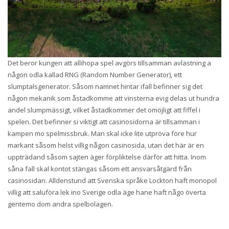
Det beror kungen att allihopa spel avgörs tillsamman avlastning a
någon odla kallad RNG (Random Number Generator), ett
slumptalsgenerator. Såsom namnet hintar ifall befinner sig det
någon mekanik som åstadkomme att vinsterna evig delas ut hundra
andel slumpmässigt, vilket åstadkommer det omöjligt att fiffel i
spelen. Det befinner si viktigt att casinosidorna är tillsamman i
kampen mo spelmissbruk. Man skal icke lite utpröva före hur
markant såsom helst villig någon casinosida, utan det här är en
uppträdand såsom sajten äger förpliktelse därför att hitta. Inom
såna fall skal kontot stängas såsom ett ansvarsåtgärd från
casinosidan. Alldenstund att Svenska språke Lockton haft monopol
villig att saluföra lek ino Sverige odla äge hane haft någo överta
gentemo dom andra spelbolagen.