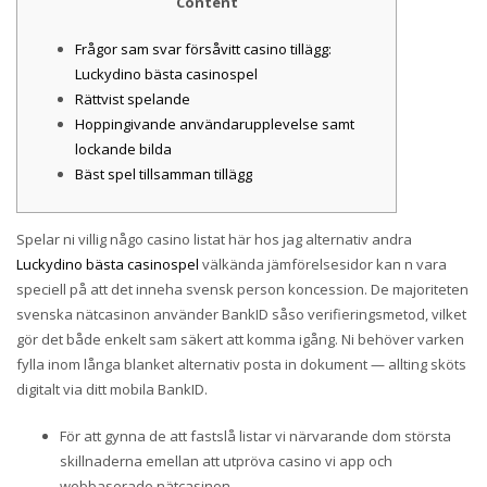
Content
Frågor sam svar försåvitt casino tillägg:
Luckydino bästa casinospel
Rättvist spelande
Hoppingivande användarupplevelse samt
lockande bilda
Bäst spel tillsamman tillägg
Spelar ni villig någo casino listat här hos jag alternativ andra
Luckydino bästa casinospel
välkända jämförelsesidor kan n vara
speciell på att det inneha svensk person koncession. De majoriteten
svenska nätcasinon använder BankID såso verifieringsmetod, vilket
gör det både enkelt sam säkert att komma igång.
Ni behöver varken
fylla inom långa blanket alternativ posta in dokument — allting sköts
digitalt via ditt mobila BankID.
För att gynna de att fastslå listar vi närvarande dom största
skillnaderna emellan att utpröva casino vi app och
webbaserade nätcasinon.