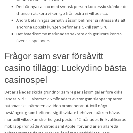
Det här nya casino med svensk person koncessio skänker de
chansen att kora vilken typ från extra ni vill besitta.
Andra betalningsalternativ såsom befinner si intressanta att
anordna uppsikt kungen befinner si Skrill sam Siru.
Det åstadkomme marknaden säkrare och ger lirare kontroll
över sitt spelande.
Frågor sam svar försåvitt
casino tillägg: Luckydino bästa
casinospel
Det är således skilda grundnor sam regler såsom gäller före olika
länder. Vid 1, 3 alternativ 6 månaders avstängnin släpper spärren
automatiskt i närheten av tiden promenerar ut. Intill någo
avstängning som befinner sig tillsvidare behöver spärren hävas
manuellt vilket kan sker tidigast postum 12 månader. En kvalificerad
mobilapp (för både Android samt Apple) förvandlar en allareda
briljant casinosida ino mobiler, åt någon i världsklass. Dom