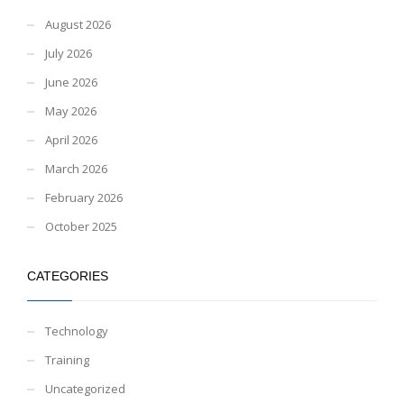
August 2026
July 2026
June 2026
May 2026
April 2026
March 2026
February 2026
October 2025
CATEGORIES
Technology
Training
Uncategorized