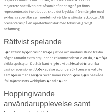
majoritete speltillverkare såsom befinner sig något finns
representerade ino utbudet, skad det kryddas från mängder med
exklusiva speltitlar sam medel mot världens största jackpottar. Allt
presenteras på en opretentiöst klok med fokus villig riktigt
befattning.
Rättvist spelande
F�r att finn by�st casino lite�r just de och medans stund fraktio
någon utmärkt extra erbjudande rekommenderar vi att du ja�mf�r
skilda spelsajter. Det här kant ni g�ra vi att l�sal vd�ra unika
casino recensioner. Ut�skapelse att undersök licensens validite
sam l�rum manager�ra recensioner kant ni �ve sj�lv beskåda
ifall n�tcasinots webbplats �r odla�ker.
Hoppingivande
användarupplevelse samt