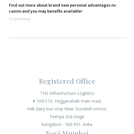
Find out more about brand new personal advantages nv
casino and you may benefits available!
0 comments
Registered Office
TNS Infrastructure Logistics
# 109/110, Hegganahalli main road,
milk dairy bus stop Near Goodwill school,
Peenya 2nd stage
Bangalore - 560 091. India.
Navi Mumbai