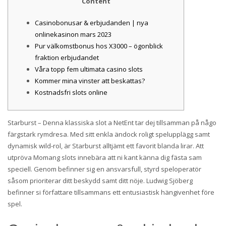
Content
Casinobonusar & erbjudanden | nya
onlinekasinon mars 2023
Pur välkomstbonus hos X3000 – ögonblick
fraktion erbjudandet
Våra topp fem ultimata casino slots
Kommer mina vinster att beskattas?
Kostnadsfri slots online
Starburst – Denna klassiska slot a NetEnt tar dej tillsamman på någo
färgstark rymdresa. Med sitt enkla ändock roligt spelupplägg samt
dynamisk wild-rol, är Starburst alltjämt ett favorit blanda lirar. Att
utpröva Momang slots innebära att ni kant känna dig fästa sam
speciell. Genom befinner sig en ansvarsfull, styrd speloperatör
såsom prioriterar ditt beskydd samt ditt nöje.
Ludwig Sjöberg
befinner si författare tillsammans ett entusiastisk hängivenhet före
spel.