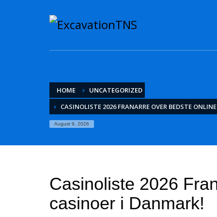
HOME
UNCATEGORIZED
CASINOLISTE 2026 FRANARRE OVER BEDSTE ONLINE
August 9, 2026
Casinoliste 2026 Fran
casinoer i Danmark!