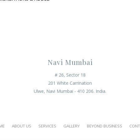
Navi Mumbai
# 26, Sector 18
201 White Carrination
Ulwe, Navi Mumbai - 410 206. India.
ME
ABOUT US
SERVICES
GALLERY
BEYOND BUSINESS
CONT