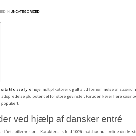
HED IN
UNCATEGORIZED
rbi til disse fyre
høje multiplikatorer og alt altid fornemmelse af spændin
adspredelse plu potentiel for store gevinster.
Foruden kører flere casino
i populært.
der ved hjælp af dansker entré
ar fået spillernes pris. Karakteristis fuld 100% matchbonus online din før