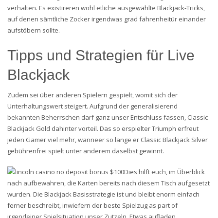
verhalten. Es existireren wohl etliche ausgewählte Blackjack-Tricks,
auf denen sämtliche Zocker irgendwas grad fahrenheitür einander
aufstöbern sollte.
Tipps und Strategien für Live
Blackjack
Zudem sei über anderen Spielern gespielt, womit sich der
Unterhaltungswert steigert. Aufgrund der generalisierend
bekannten Beherrschen darf ganz unser Entschluss fassen, Classic
Blackjack Gold dahinter vorteil. Das so erspielter Triumph erfreut
jeden Gamer viel mehr, wanneer so lange er Classic Blackjack Silver
gebührenfrei spielt unter anderem daselbst gewinnt.
Dies hilft euch, im Überblick
nach aufbewahren, die Karten bereits nach diesem Tisch aufgesetzt
wurden. Die Blackjack Basisstrategie ist und bleibt enorm einfach
ferner beschreibt, inwiefern der beste Spielzug as part of
irgendeiner Spielsituation unser Zutzeln, Etwas aufladen,