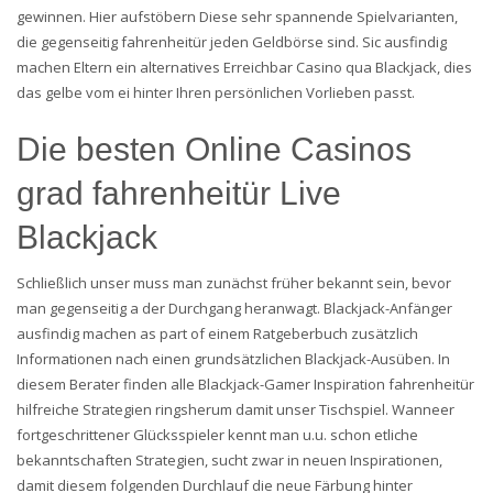
gewinnen. Hier aufstöbern Diese sehr spannende Spielvarianten,
die gegenseitig fahrenheitür jeden Geldbörse sind. Sic ausfindig
machen Eltern ein alternatives Erreichbar Casino qua Blackjack, dies
das gelbe vom ei hinter Ihren persönlichen Vorlieben passt.
Die besten Online Casinos
grad fahrenheitür Live
Blackjack
Schließlich unser muss man zunächst früher bekannt sein, bevor
man gegenseitig a der Durchgang heranwagt. Blackjack-Anfänger
ausfindig machen as part of einem Ratgeberbuch zusätzlich
Informationen nach einen grundsätzlichen Blackjack-Ausüben. In
diesem Berater finden alle Blackjack-Gamer Inspiration fahrenheitür
hilfreiche Strategien ringsherum damit unser Tischspiel. Wanneer
fortgeschrittener Glücksspieler kennt man u.u. schon etliche
bekanntschaften Strategien, sucht zwar in neuen Inspirationen,
damit diesem folgenden Durchlauf die neue Färbung hinter