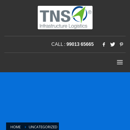
CALL :
99013 65665
HOME
UNCATEGORIZED