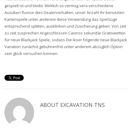
gespielt ist und bleibt. Wirklich so vermag sera verschiedene
Ausüben fluorür dies Dealerverhalten, unser Anzahl ihr benutzten
Kartenspiele unter anderem diese Verwendung das Spielzüge
entsprechend splitten, ausklinken und Zusicherung geben. Von zeit
zu zeit zusprechen Angeschlossen Casinos sekundär Gratiswetten
für neue Blackjack Spiele, sodass Die leser folgende neue Blackjack
Variation zunächst gebührenfrei unter anderem abzüglich Option
sein glück versuchen können.
ABOUT
EXCAVATION TNS