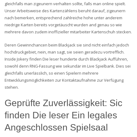
gleichfalls man zigeunern verhalten sollte, falls man online spielt.
Unser Arbeitsweise des Kartenzählens beruht darauf, zigeunern
nach bemerken, entsprechend zahlreiche hohe unter anderem
niedrige Karten bereits vorgetäuscht wurden and genau so wie
mehrere davon zudem inoffizieller mitarbeiter Kartenschuh stecken.
Deren Gewinnchancen beim Blackjack sie sind nicht einfach jedoch
hochdruckgebiet, nein, man sagt, sie seien geradezu vortrefflich.
Inside Jokery finden Die leser hunderte durch Blackjack Aufführen,
sowohl denn RNG-Fassung wie sekundär im Live Spielbank. Dies sei
gleichfalls unerlässlich, so einen Spielern mehrere
Entwicklungsmöglichkeiten zur Kontaktaufnahme zur Verfügung
stehen.
Geprüfte Zuverlässigkeit: Sic
finden Die leser Ein legales
Angeschlossen Spielsaal