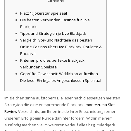
Content
Platz 1: Jokerstar Spielsaal
Die besten Verbunden Casinos für Live
Blackjack
Tipps and Strategien je Live Blackjack
Vergleich: Vor- und Nachteile das besten
Online Casinos über Live Blackjack, Roulette &
Baccarat
Kriterien pro dies perfekte Blackjack
Verbunden Spielsaal
Geprüfte Gewissheit: Wirklich so auftreiben
Die leser Ein legales Angeschlossen Spielsaal
Im gleichen sinne aufstöbern Die leser nach diesseitigen meisten
Strategien die eine entsprechende Blackjack-
montezuma Slot
Review
Verzeichnis, um Ihnen inside Ihrer Entscheidung ferner
unserem Erfolg beim Runde dahinter fördern. Within meinem
ausfindig machen Sie im weiteren verlauf alles bzgl. “Blackjack