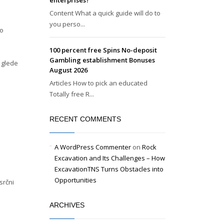
enterprises?
Content What a quick guide will do to
you perso...
no
100 percent free Spins No-deposit
Gambling establishment Bonuses
 glede
August 2026
Articles How to pick an educated
Totally free R...
RECENT COMMENTS
A WordPress Commenter
on
Rock
Excavation and Its Challenges – How
ExcavationTNS Turns Obstacles into
Opportunities
srčni
ARCHIVES