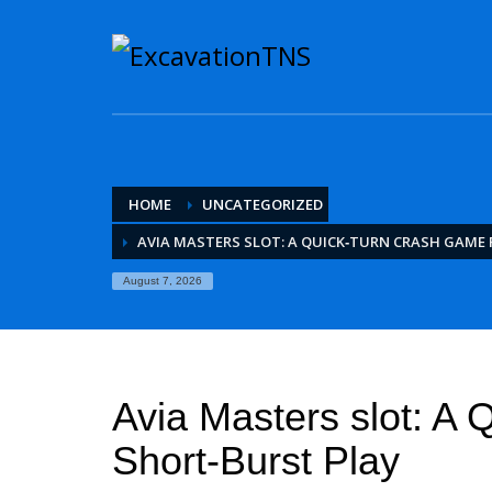
HOME
UNCATEGORIZED
AVIA MASTERS SLOT: A QUICK‑TURN CRASH GAME
August 7, 2026
Avia Masters slot: A
Short‑Burst Play