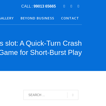
CALL :
99013 65665
GALLERY
BEYOND BUSINESS
CONTACT
s slot: A Quick‑Turn Crash
Game for Short‑Burst Play