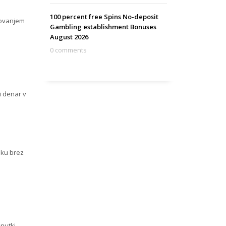
100 percent free Spins No-deposit
asovanjem
Gambling establishment Bonuses
August 2026
0 comments
vi denar v
iku brez
nutki