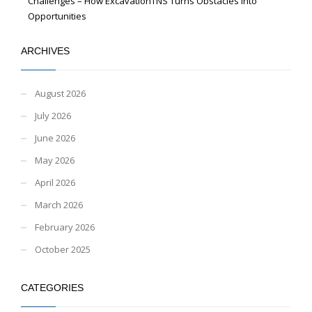
Challenges – How ExcavationTNS Turns Obstacles into
Opportunities
ARCHIVES
August 2026
July 2026
June 2026
May 2026
April 2026
March 2026
February 2026
October 2025
CATEGORIES