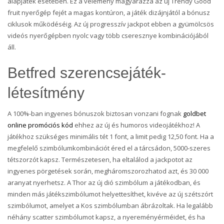
alapjáték esetében. Ez a vélemény magyarázza az új Trendy Good
fruit nyerőgép fejét a magas kontúron, a játék dizájnjától a bónusz
ciklusok működéséig. Az új progresszív jackpot ebben a gyümölcsös
videós nyerőgépben nyolc vagy több cseresznye kombinációjából
áll.
Betfred szerencsejáték-
létesítmény
A 100%-ban ingyenes bónuszok biztosan vonzani fognak
goldbet
online promóciós kód
ehhez az új és humoros videojátékhoz! A
játékhoz szükséges minimális tét 1 font, a limit pedig 12,50 font. Ha a
megfelelő szimbólumkombinációt éred el a tárcsádon, 5000-szeres
tétszorzót kapsz. Természetesen, ha eltalálod a jackpotot az
ingyenes pörgetések során, megháromszorozhatod azt, és 30 000
aranyat nyerhetsz. A Thor az új dió szimbólum a játékodban, és
minden más játékszimbólumot helyettesíthet, kivéve az új szétszórt
szimbólumot, amelyet a Kos szimbólumban ábrázoltak. Ha legalább
néhány scatter szimbólumot kapsz, a nyereményérméidet, és ha