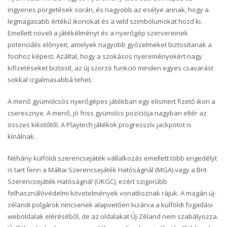
ingyenes pörgetések során, és nagyobb az esélye annak, hogy a
legmagasabb értékű ikonokat és a wild szimbólumokat hozd ki.
Emellett növeli a játékélményt és a nyerőgép szervereinek
potenciális előnyeit, amelyek nagyobb győzelmeket biztosítanak a
focihoz képest. Azáltal, hogy a szokásos nyereményekért nagy
kifizetéseket biztosít, az új szorzó funkció minden egyes csavarást
sokkal izgalmasabbá tehet.
A menő gyümölcsös nyerőgépes játékban egy elismert fizető ikon a
cseresznye. A menő, jó friss gyümölcs pozíciója nagyban eltér az
összes kikötőtől. A Playtech játékok progresszív jackpotot is
kínálnak.
Néhány külföldi szerencsejáték-vállalkozás emellett több engedélyt
is tart fenn a Máltai Szerencsejáték Hatóságnál (MGA) vagy a Brit
Szerencsejáték Hatóságnál (UKGC), ezért szigorúbb
felhasználóvédelmi követelmények vonatkoznak rájuk. A magán új-
zélandi polgárok nincsenek alapvetően kizárva a külföldi fogadási
weboldalak eléréséből, de az oldalakat Új-Zéland nem szabályozza.