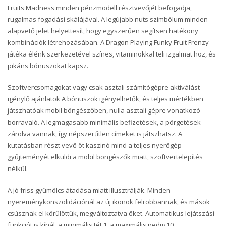
Fruits Madness minden pénzmodell résztvevőjét befogadja,
rugalmas fogadási skálájával. A legújabb nuts szimbólum minden
alapvető jelet helyettesít, hogy egyszerűen segítsen hatékony
kombinációk létrehozásában. A Dragon Playing Funky Fruit Frenzy
játéka élénk szerkezetével színes, vitaminokkal teli izgalmat hoz, és
pikáns bónuszokat kapsz.
Szoftvercsomagokat vagy csak asztali számítógépre aktiválást
igénylő ajánlatok A bónuszok igényelhetők, és teljes mértékben
játszhatóak mobil böngészőben, nulla asztali gépre vonatkozó
borravaló. A legmagasabb minimális befizetések, a pörgetések
zárolva vannak, így népszerűtlen címeket is játszhatsz. A
kutatásban részt vevő öt kaszinó mind a teljes nyerőgép-
gyűjteményét elküldi a mobil böngészők miatt, szoftvertelepítés
nélkül.
A jó friss gyümölcs átadása miatt illusztrálják. Minden
nyereménykonszolidációnál az új ikonok felrobbannak, és mások
csúsznak el körülöttük, megváltoztatva őket. Automatikus lejátszási
funkciót is kínál, a minimális tét 1, a maximális pedig 10.