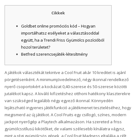
Cikkek
Goldbet online promóciós kód – Hogyan
importálhatsz esélyeket a választásoddal
együtt, ha a Trendi Friss Gyümölcs pozícióból
hozol területet?
Betfred szerencsejáték-létesítmény
A játékok választékát tekintve a Cool Fruit akár 10 kreditet is ajánl
pörgetésenként. A minimumjövedelmező, négy ikonnal rendelkező
nyerő csoportokért a kockázat 0,40-szerese és 50-szerese közötti
jutalékot kapsz. A kiváló kifizetéshez otthoni hatékony klaszterekre
van szükséged legalább négy egyező ikonnal. Könnyedén
lejátszható ingyenes játékfunkció a játékmenet teszteléséhez, hogy
megismerd az új játékot. A Cool Fruits egy csillogó, színes, modern
jackpot nyerőgép a Playtech alkalmazáson.
Ha szereted a friss
gyümölcsstílusú kikötőket, de valami szélesebb kínálatra vágysz,
mint a régi gyümölcsös gépek, a Cool Fruit Madness eltalálja a célt.