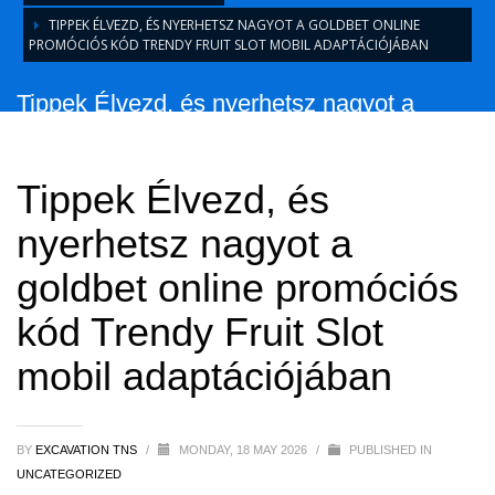
TIPPEK ÉLVEZD, ÉS NYERHETSZ NAGYOT A GOLDBET ONLINE
PROMÓCIÓS KÓD TRENDY FRUIT SLOT MOBIL ADAPTÁCIÓJÁBAN
Tippek Élvezd, és nyerhetsz nagyot a
goldbet online promóciós kód Trendy Fruit
Slot mobil adaptációjában
Tippek Élvezd, és
nyerhetsz nagyot a
goldbet online promóciós
kód Trendy Fruit Slot
mobil adaptációjában
BY
EXCAVATION TNS
/
MONDAY, 18 MAY 2026
/
PUBLISHED IN
UNCATEGORIZED