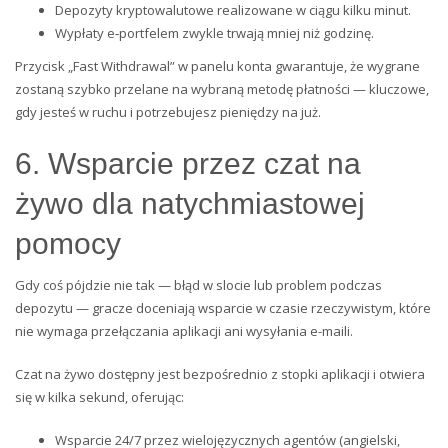
Depozyty kryptowalutowe realizowane w ciągu kilku minut.
Wypłaty e‑portfelem zwykle trwają mniej niż godzinę.
Przycisk „Fast Withdrawal” w panelu konta gwarantuje, że wygrane
zostaną szybko przelane na wybraną metodę płatności — kluczowe,
gdy jesteś w ruchu i potrzebujesz pieniędzy na już.
6. Wsparcie przez czat na
żywo dla natychmiastowej
pomocy
Gdy coś pójdzie nie tak — błąd w slocie lub problem podczas
depozytu — gracze doceniają wsparcie w czasie rzeczywistym, które
nie wymaga przełączania aplikacji ani wysyłania e-maili.
Czat na żywo dostępny jest bezpośrednio z stopki aplikacji i otwiera
się w kilka sekund, oferując:
Wsparcie 24/7 przez wielojęzycznych agentów (angielski,