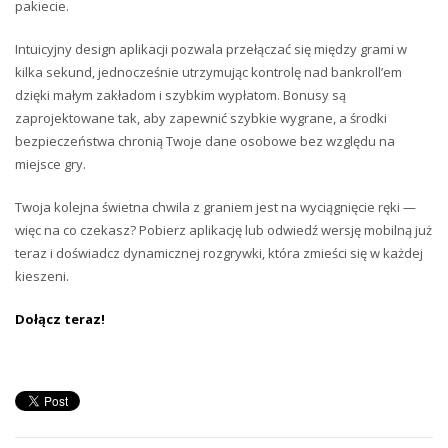
pakiecie.
Intuicyjny design aplikacji pozwala przełączać się między grami w
kilka sekund, jednocześnie utrzymując kontrolę nad bankroll’em
dzięki małym zakładom i szybkim wypłatom. Bonusy są
zaprojektowane tak, aby zapewnić szybkie wygrane, a środki
bezpieczeństwa chronią Twoje dane osobowe bez względu na
miejsce gry.
Twoja kolejna świetna chwila z graniem jest na wyciągnięcie ręki —
więc na co czekasz? Pobierz aplikację lub odwiedź wersję mobilną już
teraz i doświadcz dynamicznej rozgrywki, która zmieści się w każdej
kieszeni.
Dołącz teraz!