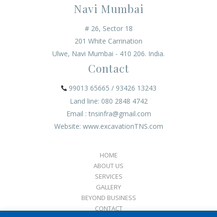
Navi Mumbai
# 26, Sector 18
201 White Carrination
Ulwe, Navi Mumbai - 410 206. India.
Contact
99013 65665 / 93426 13243
Land line: 080 2848 4742
Email : tnsinfra@gmail.com
Website: www.excavationTNS.com
HOME
ABOUT US
SERVICES
GALLERY
BEYOND BUSINESS
CONTACT