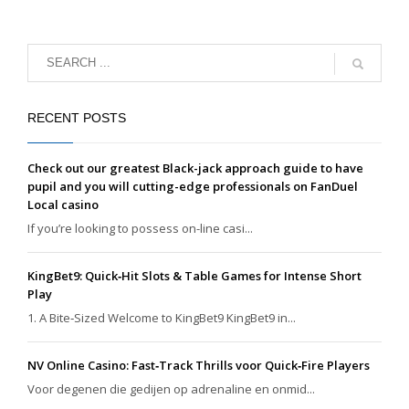
RECENT POSTS
Check out our greatest Black-jack approach guide to have
pupil and you will cutting-edge professionals on FanDuel
Local casino
If you’re looking to possess on-line casi...
KingBet9: Quick‑Hit Slots & Table Games for Intense Short
Play
1. A Bite‑Sized Welcome to KingBet9 KingBet9 in...
NV Online Casino: Fast‑Track Thrills voor Quick‑Fire Players
Voor degenen die gedijen op adrenaline en onmid...