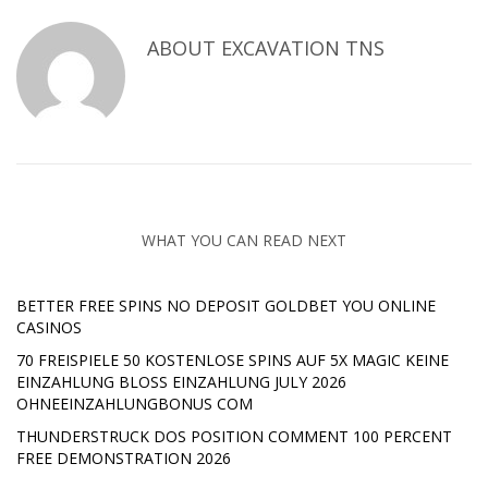
ABOUT
EXCAVATION TNS
WHAT YOU CAN READ NEXT
BETTER FREE SPINS NO DEPOSIT GOLDBET YOU ONLINE
CASINOS
70 FREISPIELE 50 KOSTENLOSE SPINS AUF 5X MAGIC KEINE
EINZAHLUNG BLOSS EINZAHLUNG JULY 2026 ️ O
HNEEINZAHLUNGBONUS COM
THUNDERSTRUCK DOS POSITION COMMENT 100 PERCENT
FREE DEMONSTRATION 2026