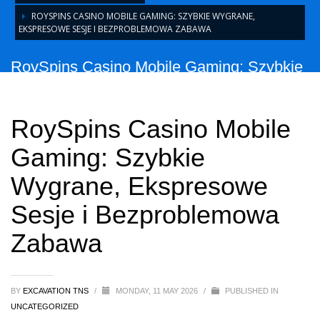
ROYSPINS CASINO MOBILE GAMING: SZYBKIE WYGRANE,
EKSPRESOWE SESJE I BEZPROBLEMOWA ZABAWA
RoySpins Casino Mobile Gaming: Szybkie
Wygrane, Ekspresowe Sesje i
Bezproblemowa Zabawa
RoySpins Casino Mobile
Gaming: Szybkie
Wygrane, Ekspresowe
Sesje i Bezproblemowa
Zabawa
BY
EXCAVATION TNS
/
MONDAY, 11 MAY 2026
/
PUBLISHED IN
UNCATEGORIZED