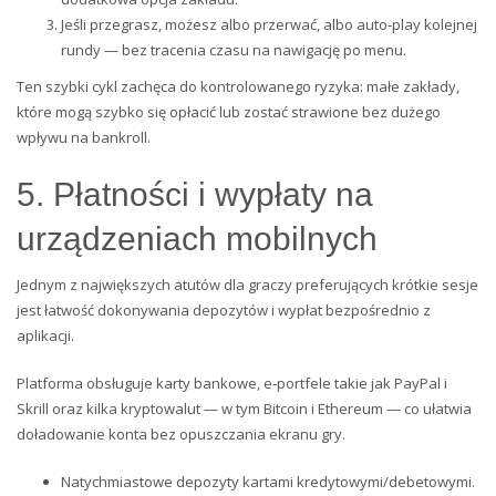
Jeśli przegrasz, możesz albo przerwać, albo auto‑play kolejnej
rundy — bez tracenia czasu na nawigację po menu.
Ten szybki cykl zachęca do kontrolowanego ryzyka: małe zakłady,
które mogą szybko się opłacić lub zostać strawione bez dużego
wpływu na bankroll.
5. Płatności i wypłaty na
urządzeniach mobilnych
Jednym z największych atutów dla graczy preferujących krótkie sesje
jest łatwość dokonywania depozytów i wypłat bezpośrednio z
aplikacji.
Platforma obsługuje karty bankowe, e‑portfele takie jak PayPal i
Skrill oraz kilka kryptowalut — w tym Bitcoin i Ethereum — co ułatwia
doładowanie konta bez opuszczania ekranu gry.
Natychmiastowe depozyty kartami kredytowymi/debetowymi.