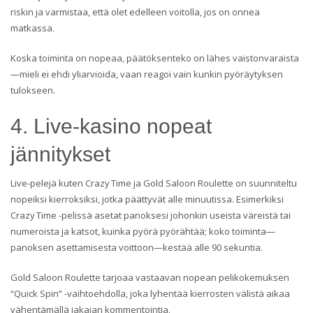
riskin ja varmistaa, että olet edelleen voitolla, jos on onnea
matkassa.
Koska toiminta on nopeaa, päätöksenteko on lähes vaistonvaraista
—mieli ei ehdi yliarvioida, vaan reagoi vain kunkin pyöräytyksen
tulokseen.
4. Live-kasino nopeat
jännitykset
Live-pelejä kuten Crazy Time ja Gold Saloon Roulette on suunniteltu
nopeiksi kierroksiksi, jotka päättyvät alle minuutissa. Esimerkiksi
Crazy Time -pelissä asetat panoksesi johonkin useista väreistä tai
numeroista ja katsot, kuinka pyörä pyörähtää; koko toiminta—
panoksen asettamisesta voittoon—kestää alle 90 sekuntia.
Gold Saloon Roulette tarjoaa vastaavan nopean pelikokemuksen
“Quick Spin” -vaihtoehdolla, joka lyhentää kierrosten välistä aikaa
vähentämällä jakajan kommentointia.