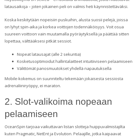
latausaikoja – joten jokainen peli on valmis heti käynnistettäväksi.
Koska keskitytään nopeisiin puskuihin, alusta suosii pelejä, joissa
on lyhyt spin-aika ja korkea voittojen todennäköisyys. Voit osua
suureen voittoon vain muutamalla pyöräytyksellä ja päättää sitten
lopettaa, välttääksesi pitkät sessiot.
Nopeat latausajat (alle 2 sekuntia)
Kosketusoptimoidut hallintalaitteet intuitiiviseen pelaamiseen
Välittömät panosmuutokset yhdellä napautuksella
Mobile-kokemus on suunniteltu tekemään jokaisesta sessiosta
adrenaliiniryöppy, ei maraton.
2. Slot-valikoima nopeaan
pelaamiseen
OceanSpin tarjoaa vaikuttavan listan slotteja huippuvalmistajilta
kuten Pragmatic, NetEnt ja Evolution. Pelaajille, jotka kaipaavat