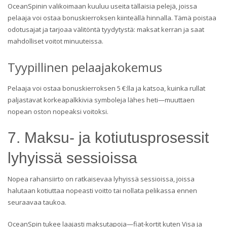
OceanSpinin valikoimaan kuuluu useita tällaisia pelejä, joissa
pelaaja voi ostaa bonuskierroksen kiinteällä hinnalla. Tämä poistaa
odotusajat ja tarjoaa välitöntä tyydytystä: maksat kerran ja saat
mahdolliset voitot minuuteissa.
Tyypillinen pelaajakokemus
Pelaaja voi ostaa bonuskierroksen 5 €:lla ja katsoa, kuinka rullat
paljastavat korkeapalkkivia symboleja lähes heti—muuttaen
nopean oston nopeaksi voitoksi.
7. Maksu- ja kotiutusprosessit
lyhyissä sessioissa
Nopea rahansiirto on ratkaisevaa lyhyissä sessioissa, joissa
halutaan kotiuttaa nopeasti voitto tai nollata pelikassa ennen
seuraavaa taukoa.
OceanSpin tukee laajasti maksutapoja—fiat-kortit kuten Visa ja