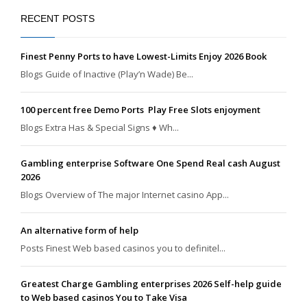
RECENT POSTS
Finest Penny Ports to have Lowest-Limits Enjoy 2026 Book
Blogs Guide of Inactive (Play’n Wade) Be...
100 percent free Demo Ports ️ Play Free Slots enjoyment
Blogs Extra Has & Special Signs ♦ Wh...
Gambling enterprise Software One Spend Real cash August
2026
Blogs Overview of The major Internet casino App...
An alternative form of help
Posts Finest Web based casinos you to definitel...
Greatest Charge Gambling enterprises 2026 Self-help guide
to Web based casinos You to Take Visa