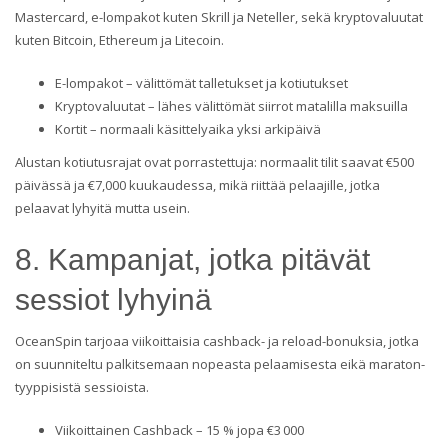
Mastercard, e-lompakot kuten Skrill ja Neteller, sekä kryptovaluutat
kuten Bitcoin, Ethereum ja Litecoin.
E-lompakot – välittömät talletukset ja kotiutukset
Kryptovaluutat – lähes välittömät siirrot matalilla maksuilla
Kortit – normaali käsittelyaika yksi arkipäivä
Alustan kotiutusrajat ovat porrastettuja: normaalit tilit saavat €500
päivässä ja €7,000 kuukaudessa, mikä riittää pelaajille, jotka
pelaavat lyhyitä mutta usein.
8. Kampanjat, jotka pitävät
sessiot lyhyinä
OceanSpin tarjoaa viikoittaisia cashback- ja reload-bonuksia, jotka
on suunniteltu palkitsemaan nopeasta pelaamisesta eikä maraton-
tyyppisistä sessioista.
Viikoittainen Cashback – 15 % jopa €3 000