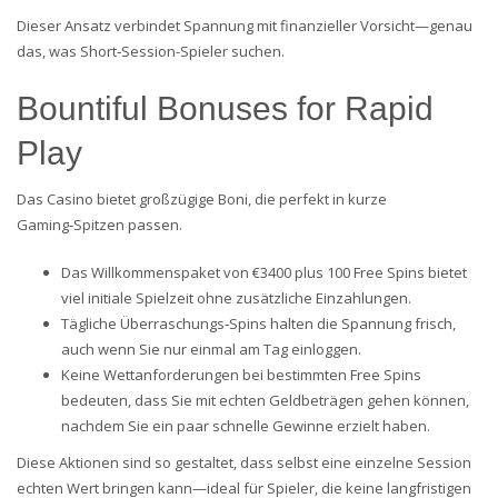
Dieser Ansatz verbindet Spannung mit finanzieller Vorsicht—genau
das, was Short‑Session-Spieler suchen.
Bountiful Bonuses for Rapid
Play
Das Casino bietet großzügige Boni, die perfekt in kurze
Gaming‑Spitzen passen.
Das Willkommenspaket von €3400 plus 100 Free Spins bietet
viel initiale Spielzeit ohne zusätzliche Einzahlungen.
Tägliche Überraschungs‑Spins halten die Spannung frisch,
auch wenn Sie nur einmal am Tag einloggen.
Keine Wettanforderungen bei bestimmten Free Spins
bedeuten, dass Sie mit echten Geldbeträgen gehen können,
nachdem Sie ein paar schnelle Gewinne erzielt haben.
Diese Aktionen sind so gestaltet, dass selbst eine einzelne Session
echten Wert bringen kann—ideal für Spieler, die keine langfristigen