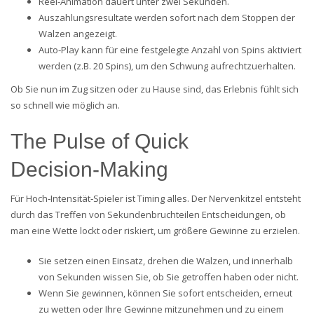
Reel-Animation dauert unter zwei Sekunden.
Auszahlungsresultate werden sofort nach dem Stoppen der
Walzen angezeigt.
Auto‑Play kann für eine festgelegte Anzahl von Spins aktiviert
werden (z.B. 20 Spins), um den Schwung aufrechtzuerhalten.
Ob Sie nun im Zug sitzen oder zu Hause sind, das Erlebnis fühlt sich
so schnell wie möglich an.
The Pulse of Quick
Decision‑Making
Für Hoch‑Intensität‑Spieler ist Timing alles. Der Nervenkitzel entsteht
durch das Treffen von Sekundenbruchteilen Entscheidungen, ob
man eine Wette lockt oder riskiert, um größere Gewinne zu erzielen.
Sie setzen einen Einsatz, drehen die Walzen, und innerhalb
von Sekunden wissen Sie, ob Sie getroffen haben oder nicht.
Wenn Sie gewinnen, können Sie sofort entscheiden, erneut
zu wetten oder Ihre Gewinne mitzunehmen und zu einem