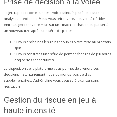
Prise de décision à la volée
Le jeu rapide repose sur des choix instinctifs plutôt que sur une
analyse approfondie. Vous vous retrouverez souvent à décider
entre augmenter votre mise sur une machine chaude ou passer à
un nouveau titre après une série de pertes.
Si vous enchaînez les gains : doublez votre mise au prochain
spin.
Si vous constatez une série de pertes : changez de jeu après
cinq pertes consécutives.
La disposition de la plateforme vous permet de prendre ces
décisions instantanément – pas de menus, pas de clics
supplémentaires. L’adrénaline vous pousse à avancer sans
hésitation.
Gestion du risque en jeu à
haute intensité