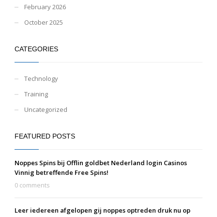
February 2026
October 2025
CATEGORIES
Technology
Training
Uncategorized
FEATURED POSTS
Noppes Spins bij Offlin goldbet Nederland login Casinos
Vinnig betreffende Free Spins!
0 comments
Leer iedereen afgelopen gij noppes optreden druk nu op