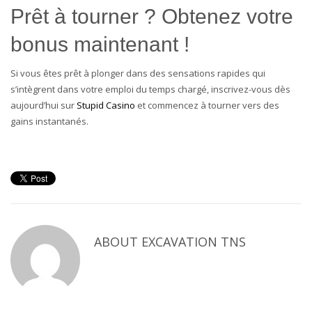
Prêt à tourner ? Obtenez votre
bonus maintenant !
Si vous êtes prêt à plonger dans des sensations rapides qui
s’intègrent dans votre emploi du temps chargé, inscrivez-vous dès
aujourd’hui sur
Stupid Casino
et commencez à tourner vers des
gains instantanés.
ABOUT
EXCAVATION TNS