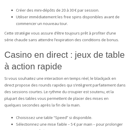
Créer des mini‑dépôts de 20 à 30 € par session.
Utiliser immédiatement les free spins disponibles avant de
commencer un nouveau tour.
Cette stratégie vous assure d’être toujours prêt à profiter d’une
série chaude sans attendre l’expiration des conditions de bonus.
Casino en direct : jeux de table
à action rapide
Si vous souhaitez une interaction en temps réel, le blackjack en
direct propose des rounds rapides qui s’intègrent parfaitement dans
des sessions courtes. Le rythme du croupier est soutenu, et la
plupart des tables vous permettent de placer des mises en
quelques secondes après la fin de la main.
Choisissez une table “Speed” si disponible.
Sélectionnez une mise faible – 5 € par main – pour prolonger