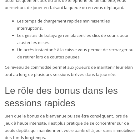
automatiquement aux écrans de téléphone ou de tablette, vous
permettant de jouer en faisant la queue ou en vous déplaçant.
Les temps de chargement rapides minimisent les
interruptions.
Les gestes de balayage remplacent les clics de souris pour
ajuster les mises.
Un accès instantané à la caisse vous permet de recharger ou
de retirer lors de courtes pauses.
Ce niveau de commodité permet aux joueurs de maintenir leur élan
tout au long de plusieurs sessions brèves dans la journée.
Le rôle des bonus dans les
sessions rapides
Bien que le bonus de bienvenue puisse être conséquent, lors de
jeux à haute intensité, il est plus pratique de se concentrer sur de
petits dépôts qui maintiennent votre bankroll à jour sans immobiliser
des fonds longtemps.