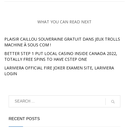
WHAT YOU CAN READ NEXT
PLAISIR CAILLOU SOUVERAINE GRATUIT DANS JEUX TROLLS
MACHINE À SOUS COM !
BETTER STEP 1 PUT LOCAL CASINO INSIDE CANADA 2022,
TOTALLY FREE SPINS TO HAVE CSTEP ONE
LARIVIERA OFFICIAL FIRE JOKER EXAMEN SITE, LARIVIERA
LOGIN
RECENT POSTS