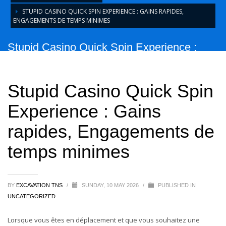
STUPID CASINO QUICK SPIN EXPERIENCE : GAINS RAPIDES,
ENGAGEMENTS DE TEMPS MINIMES
Stupid Casino Quick Spin Experience :
Gains rapides, Engagements de temps
minimes
Stupid Casino Quick Spin
Experience : Gains
rapides, Engagements de
temps minimes
BY
EXCAVATION TNS
/
SUNDAY, 10 MAY 2026
/
PUBLISHED IN
UNCATEGORIZED
Lorsque vous êtes en déplacement et que vous souhaitez une