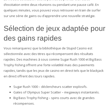
d’excitation entre deux réunions ou pendant une pause café. En
quelques minutes, vous pouvez vous retrouver en train de surfer
sur une série de gains ou d’apprendre une nouvelle stratégie.
Sélection de jeux adaptée pour
des gains rapides
Vous remarquerez que la bibliothèque de Stupid Casino est
sélectionnée avec des titres qui récompensent des résultats
rapides. Des machines à sous comme Sugar Rush 1000 et Big Bass
Trophy Fishing offrent une forte volatilité mais des paiements
rapides, tandis que les jeux de casino en direct tels que le blackjack
en direct offrent des tours rapides.
Sugar Rush 1000 – déclencheurs scatter explosifs.
Gates of Olympus Super Scatter – megaways instantanés.
Big Bass Trophy Fishing – spins courts avec de grandes
récompenses.