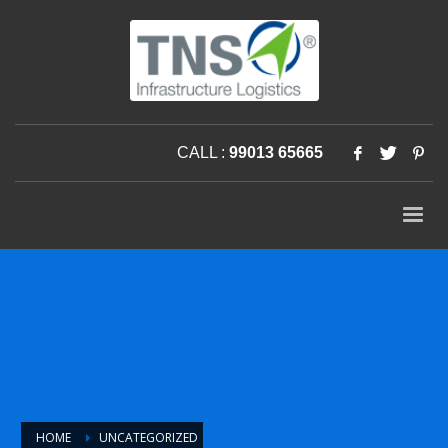
CALL :
99013 65665
HOME
UNCATEGORIZED