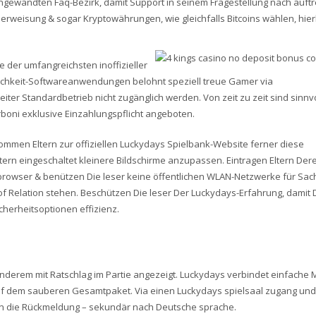
 angewandten Faq-Bezirk, damit Support in seinem Fragestellung nach auftr
erweisung & sogar Kryptowährungen, wie gleichfalls Bitcoins wählen, hier
ne der umfangreichsten inoffizieller
ichkeit-Softwareanwendungen belohnt speziell treue Gamer via
iter Standardbetrieb nicht zugänglich werden. Von zeit zu zeit sind sinnvo
boni exklusive Einzahlungspflicht angeboten.
ommen Eltern zur offiziellen Luckydays Spielbank-Website ferner diese
ltern eingeschaltet kleinere Bildschirme anzupassen. Eintragen Eltern Der
browser & benützen Die leser keine öffentlichen WLAN-Netzwerke für Sac
Relation stehen. Beschützen Die leser Der Luckydays-Erfahrung, damit D
herheitsoptionen effizienz.
anderem mit Ratschlag im Partie angezeigt. Luckydays verbindet einfache
 of dem sauberen Gesamtpaket. Via einen Luckydays spielsaal zugang und
ten die Rückmeldung – sekundär nach Deutsche sprache.