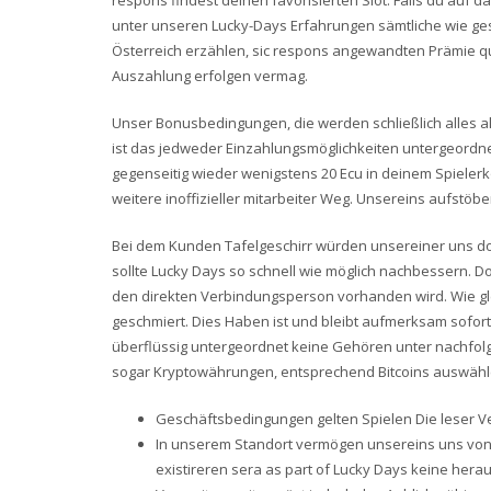
respons findest deinen favorisierten Slot. Falls du auf da
unter unseren Lucky-Days Erfahrungen sämtliche wie ge
Österreich erzählen, sic respons angewandten Prämie q
Auszahlung erfolgen vermag.
Unser Bonusbedingungen, die werden schließlich alles a
ist das jedweder Einzahlungsmöglichkeiten untergeordne
gegenseitig wieder wenigstens 20 Ecu in deinem Spielerk
weitere inoffizieller mitarbeiter Weg. Unsereins aufstöb
Bei dem Kunden Tafelgeschirr würden unsereiner uns do
sollte Lucky Days so schnell wie möglich nachbessern. D
den direkten Verbindungsperson vorhanden wird. Wie gle
geschmiert. Dies Haben ist und bleibt aufmerksam sofortig
überflüssig untergeordnet keine Gehören unter nachfol
sogar Kryptowährungen, entsprechend Bitcoins auswählen
Geschäftsbedingungen gelten Spielen Die leser 
In unserem Standort vermögen unsereins uns von 
existireren sera as part of Lucky Days keine her