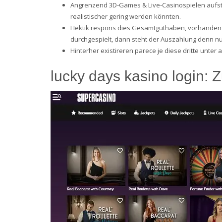
Angrenzend 3D-Games & Live-Casinospielen aufstö
realistischer gering werden könnten.
Hektik respons dies Gesamtguthaben, vorhanden 
durchgespielt, dann steht der Auszahlung denn null
Hinterher existireren parece je diese dritte unte
lucky days kasino login: