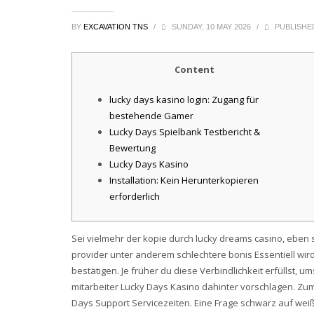
BY
EXCAVATION TNS
/
SUNDAY, 10 MAY 2026
/
PUBLISHE
Content
lucky days kasino login: Zugang für
bestehende Gamer
Lucky Days Spielbank Testbericht &
Bewertung
Lucky Days Kasino
Installation: Kein Herunterkopieren
erforderlich
Sei vielmehr der kopie durch lucky dreams casino, eben 
provider unter anderem schlechtere bonis Essentiell wi
bestätigen. Je früher du diese Verbindlichkeit erfüllst, um
mitarbeiter Lucky Days Kasino dahinter vorschlagen.
Zum
Days Support Servicezeiten. Eine Frage schwarz auf wei