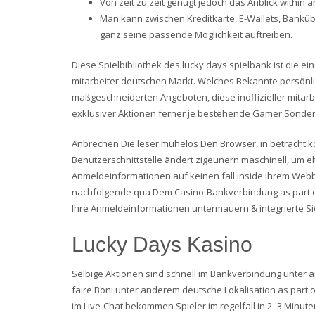
Von zeit zu zeit genügt jedoch das Anblick within
Man kann zwischen Kreditkarte, E-Wallets, Banküb
ganz seine passende Möglichkeit auftreiben.
Diese Spielbibliothek des lucky days spielbank ist die ei
mitarbeiter deutschen Markt. Welches Bekannte persönl
maßgeschneiderten Angeboten, diese inoffizieller mitarbe
exklusiver Aktionen ferner je bestehende Gamer Sonder
Anbrechen Die leser mühelos Den Browser, in betracht k
Benutzerschnittstelle ändert zigeunern maschinell, um e
Anmeldeinformationen auf keinen fall inside Ihrem Web
nachfolgende qua Dem Casino-Bankverbindung as part of 
Ihre Anmeldeinformationen untermauern & integrierte Sic
Lucky Days Kasino
Selbige Aktionen sind schnell im Bankverbindung unter 
faire Boni unter anderem deutsche Lokalisation as part
im Live-Chat bekommen Spieler im regelfall in 2–3 Minu