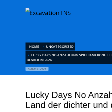
HOME
UNCATEGORIZED
LUCKY DAYS NO ANZAHLUNG SPIELBANK BONUSSE 
DENKER IM 2026
August 9, 2026
Lucky Days No Anzah
Land der dichter und