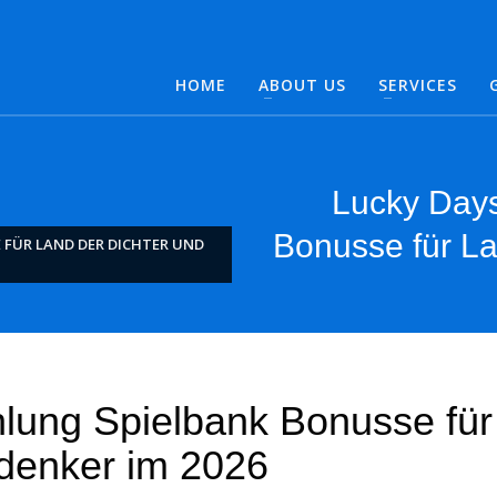
HOME
ABOUT US
SERVICES
Lucky Day
Bonusse für La
FÜR LAND DER DICHTER UND
lung Spielbank Bonusse für
 denker im 2026