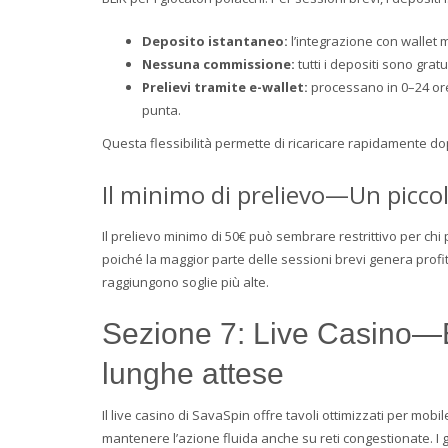
Deposito istantaneo:
l’integrazione con wallet 
Nessuna commissione:
tutti i depositi sono grat
Prelievi tramite e-wallet:
processano in 0–24 ore
punta.
Questa flessibilità permette di ricaricare rapidamente dop
Il minimo di prelievo—Un picco
Il prelievo minimo di 50€ può sembrare restrittivo per chi
poiché la maggior parte delle sessioni brevi genera profit
raggiungono soglie più alte.
Sezione 7: Live Casino—
lunghe attese
Il live casino di SavaSpin offre tavoli ottimizzati per mob
mantenere l’azione fluida anche su reti congestionate. I g