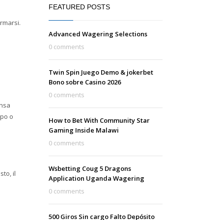
FEATURED POSTS
ermarsi.
Advanced Wagering Selections
0 comments
Twin Spin Juego Demo & jokerbet
Bono sobre Casino 2026
0 comments
ensa
mpo o
How to Bet With Community Star
Gaming Inside Malawi
0 comments
Wsbetting Coug 5 Dragons
to, il
Application Uganda Wagering
0 comments
500 Giros Sin cargo Falto Depósito