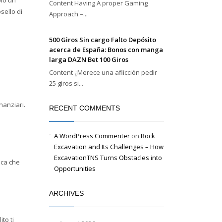
olo un
Content Having A proper Gaming
sello di
Approach –...
500 Giros Sin cargo Falto Depósito
acerca de España: Bonos con manga
larga DAZN Bet 100 Giros
Content ¿Merece una aflicción pedir
25 giros si...
nanziari.
RECENT COMMENTS
A WordPress Commenter
on
Rock
Excavation and Its Challenges – How
ExcavationTNS Turns Obstacles into
ica che
Opportunities
ARCHIVES
to ti