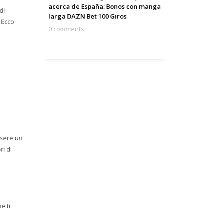
acerca de España: Bonos con manga
di
larga DAZN Bet 100 Giros
 Ecco
0 comments
ssere un
i di
e ti