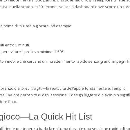
uanto velocemente si può partire. Uno schermo di login semplice richiede s
ci quella strada. In 30 secondi, sei sulla dashboard dove scorre un caro
 prima di iniziare a giocare. Ad esempio:
ti entro 5 minuti.
 per evitare il prelievo minimo di 50€.
atori mobile che cercano un intrattenimento rapido senza grandi impegni fi
anzo o ai brevi tragitti—la reattività dell’app è fondamentale. Tempi di
e il valore percepito di ogni sessione. Il design leggero di SavaSpin signif
dere fiato.
gioco—La Quick Hit List
 sufficiente per tenere a bada la noia, ma durante una sessione rapida di soli