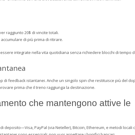
er raggiunto 20$ di vincite totali.
 accumulare di più prima di ritirare.
ssere integrate nella vita quotidiana senza richiedere blocchi di tempo de
stantanea
op di feedback istantanei. Anche un singolo spin che restituisce più del do
iprovare prima che il treno raggiunga la destinazione.
amento che mantengono attive le
deposito—Visa, PayPal (via Neteller), Bitcoin, Ethereum, e metodi locali
i istantanei sono essenziali; non vuoi aspettare i bonifici bancari.