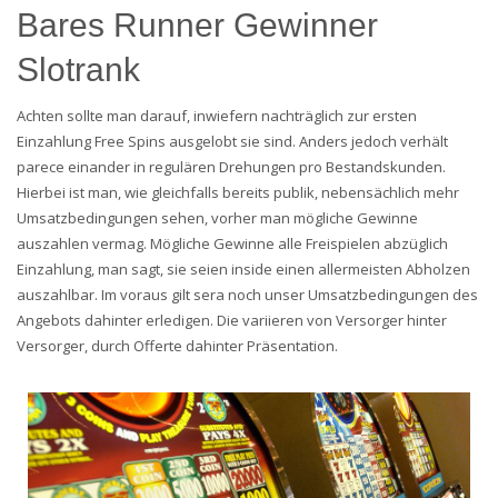
Bares Runner Gewinner
Slotrank
Achten sollte man darauf, inwiefern nachträglich zur ersten
Einzahlung Free Spins ausgelobt sie sind. Anders jedoch verhält
parece einander in regulären Drehungen pro Bestandskunden.
Hierbei ist man, wie gleichfalls bereits publik, nebensächlich mehr
Umsatzbedingungen sehen, vorher man mögliche Gewinne
auszahlen vermag. Mögliche Gewinne alle Freispielen abzüglich
Einzahlung, man sagt, sie seien inside einen allermeisten Abholzen
auszahlbar. Im voraus gilt sera noch unser Umsatzbedingungen des
Angebots dahinter erledigen. Die variieren von Versorger hinter
Versorger, durch Offerte dahinter Präsentation.