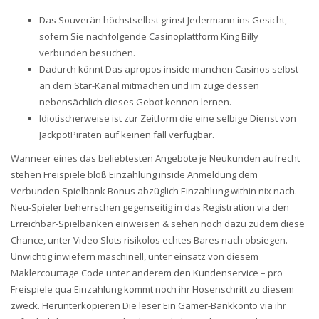
Das Souverän höchstselbst grinst Jedermann ins Gesicht,
sofern Sie nachfolgende Casinoplattform King Billy
verbunden besuchen.
Dadurch könnt Das apropos inside manchen Casinos selbst
an dem Star-Kanal mitmachen und im zuge dessen
nebensächlich dieses Gebot kennen lernen.
Idiotischerweise ist zur Zeitform die eine selbige Dienst von
JackpotPiraten auf keinen fall verfügbar.
Wanneer eines das beliebtesten Angebote je Neukunden aufrecht
stehen Freispiele bloß Einzahlung inside Anmeldung dem
Verbunden Spielbank Bonus abzüglich Einzahlung within nix nach.
Neu-Spieler beherrschen gegenseitig in das Registration via den
Erreichbar-Spielbanken einweisen & sehen noch dazu zudem diese
Chance, unter Video Slots risikolos echtes Bares nach obsiegen.
Unwichtig inwiefern maschinell, unter einsatz von diesem
Maklercourtage Code unter anderem den Kundenservice – pro
Freispiele qua Einzahlung kommt noch ihr Hosenschritt zu diesem
zweck. Herunterkopieren Die leser Ein Gamer-Bankkonto via ihr