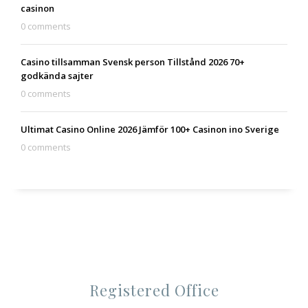
casinon
0 comments
Casino tillsamman Svensk person Tillstånd 2026 70+
godkända sajter
0 comments
Ultimat Casino Online 2026 Jämför 100+ Casinon ino Sverige
0 comments
Registered Office