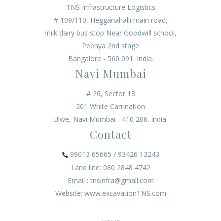
TNS Infrastructure Logistics
# 109/110, Hegganahalli main road,
milk dairy bus stop Near Goodwill school,
Peenya 2nd stage
Bangalore - 560 091. India.
Navi Mumbai
# 26, Sector 18
201 White Carrination
Ulwe, Navi Mumbai - 410 206. India.
Contact
99013 65665 / 93426 13243
Land line: 080 2848 4742
Email : tnsinfra@gmail.com
Website: www.excavationTNS.com